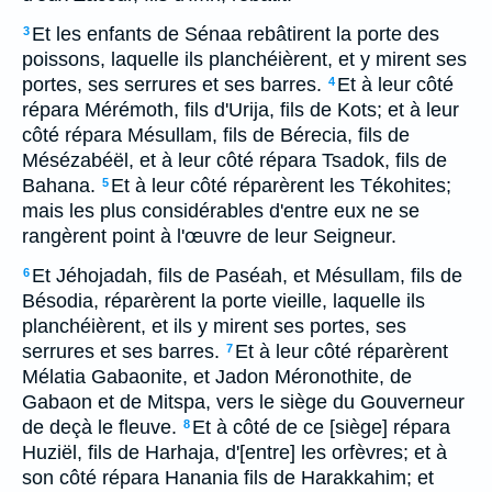
Et les enfants de Sénaa rebâtirent la porte des
3
poissons, laquelle ils planchéièrent, et y mirent ses
portes, ses serrures et ses barres.
Et à leur côté
4
répara Mérémoth, fils d'Urija, fils de Kots; et à leur
côté répara Mésullam, fils de Bérecia, fils de
Mésézabéël, et à leur côté répara Tsadok, fils de
Bahana.
Et à leur côté réparèrent les Tékohites;
5
mais les plus considérables d'entre eux ne se
rangèrent point à l'œuvre de leur Seigneur.
Et Jéhojadah, fils de Paséah, et Mésullam, fils de
6
Bésodia, réparèrent la porte vieille, laquelle ils
planchéièrent, et ils y mirent ses portes, ses
serrures et ses barres.
Et à leur côté réparèrent
7
Mélatia Gabaonite, et Jadon Méronothite, de
Gabaon et de Mitspa, vers le siège du Gouverneur
de deçà le fleuve.
Et à côté de ce [siège] répara
8
Huziël, fils de Harhaja, d'[entre] les orfèvres; et à
son côté répara Hanania fils de Harakkahim; et