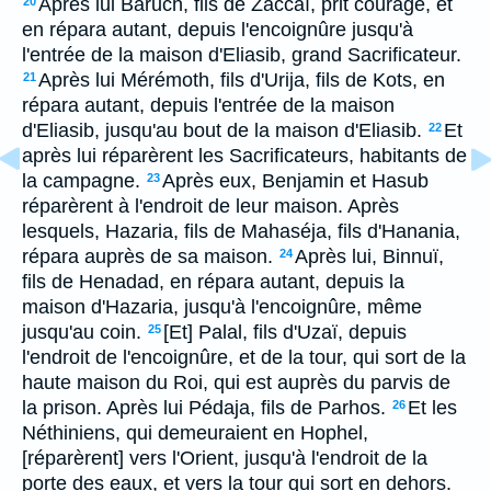
Après lui Baruch, fils de Zaccaï, prit courage, et
20
en répara autant, depuis l'encoignûre jusqu'à
l'entrée de la maison d'Eliasib, grand Sacrificateur.
Après lui Mérémoth, fils d'Urija, fils de Kots, en
21
répara autant, depuis l'entrée de la maison
d'Eliasib, jusqu'au bout de la maison d'Eliasib.
Et
22
après lui réparèrent les Sacrificateurs, habitants de
la campagne.
Après eux, Benjamin et Hasub
23
réparèrent à l'endroit de leur maison. Après
lesquels, Hazaria, fils de Mahaséja, fils d'Hanania,
répara auprès de sa maison.
Après lui, Binnuï,
24
fils de Henadad, en répara autant, depuis la
maison d'Hazaria, jusqu'à l'encoignûre, même
jusqu'au coin.
[Et] Palal, fils d'Uzaï, depuis
25
l'endroit de l'encoignûre, et de la tour, qui sort de la
haute maison du Roi, qui est auprès du parvis de
la prison. Après lui Pédaja, fils de Parhos.
Et les
26
Néthiniens, qui demeuraient en Hophel,
[réparèrent] vers l'Orient, jusqu'à l'endroit de la
porte des eaux, et vers la tour qui sort en dehors.