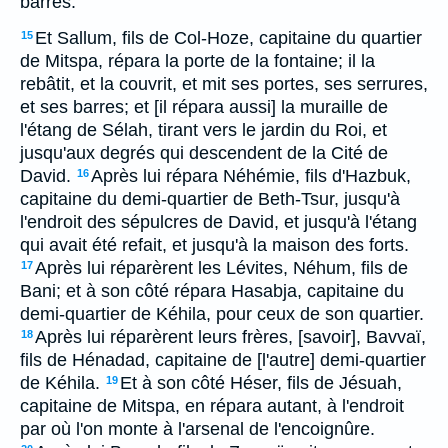
barres.
Et Sallum, fils de Col-Hoze, capitaine du quartier
15
de Mitspa, répara la porte de la fontaine; il la
rebâtit, et la couvrit, et mit ses portes, ses serrures,
et ses barres; et [il répara aussi] la muraille de
l'étang de Sélah, tirant vers le jardin du Roi, et
jusqu'aux degrés qui descendent de la Cité de
David.
Après lui répara Néhémie, fils d'Hazbuk,
16
capitaine du demi-quartier de Beth-Tsur, jusqu'à
l'endroit des sépulcres de David, et jusqu'à l'étang
qui avait été refait, et jusqu'à la maison des forts.
Après lui réparèrent les Lévites, Néhum, fils de
17
Bani; et à son côté répara Hasabja, capitaine du
demi-quartier de Kéhila, pour ceux de son quartier.
Après lui réparèrent leurs frères, [savoir], Bavvaï,
18
fils de Hénadad, capitaine de [l'autre] demi-quartier
de Kéhila.
Et à son côté Héser, fils de Jésuah,
19
capitaine de Mitspa, en répara autant, à l'endroit
par où l'on monte à l'arsenal de l'encoignûre.