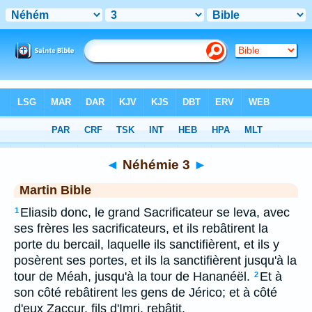
Bible
>
MAR
> Néhémie 3
◄
Néhémie 3
►
Martin Bible
Eliasib donc, le grand Sacrificateur se leva, avec
1
ses frères les sacrificateurs, et ils rebâtirent la
porte du bercail, laquelle ils sanctifièrent, et ils y
posèrent ses portes, et ils la sanctifièrent jusqu'à la
tour de Méah, jusqu'à la tour de Hananéël.
Et à
2
son côté rebâtirent les gens de Jérico; et à côté
d'eux Zaccur, fils d'Imri, rebâtit.