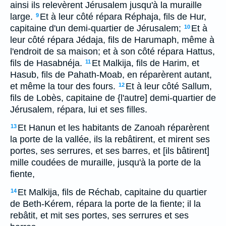
ainsi ils relevèrent Jérusalem jusqu'à la muraille
large.
Et à leur côté répara Réphaja, fils de Hur,
9
capitaine d'un demi-quartier de Jérusalem;
Et à
10
leur côté répara Jédaja, fils de Harumaph, même à
l'endroit de sa maison; et à son côté répara Hattus,
fils de Hasabnéja.
Et Malkija, fils de Harim, et
11
Hasub, fils de Pahath-Moab, en réparèrent autant,
et même la tour des fours.
Et à leur côté Sallum,
12
fils de Lobès, capitaine de {l'autre] demi-quartier de
Jérusalem, répara, lui et ses filles.
Et Hanun et les habitants de Zanoah réparèrent
13
la porte de la vallée, ils la rebâtirent, et mirent ses
portes, ses serrures, et ses barres, et [ils bâtirent]
mille coudées de muraille, jusqu'à la porte de la
fiente,
Et Malkija, fils de Réchab, capitaine du quartier
14
de Beth-Kérem, répara la porte de la fiente; il la
rebâtit, et mit ses portes, ses serrures et ses