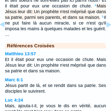
et ses soeurs ne sont-elles pas ici parmi nous? Et
il était pour eux une occasion de chute.
Mais
4
Jésus leur dit: Un prophète n'est méprisé que dans
sa patrie, parmi ses parents, et dans sa maison.
Il
5
ne put faire là aucun miracle, si ce n'est qu'il
imposa les mains à quelques malades et les guérit.
…
Références Croisées
Matthieu 13:57
Et il était pour eux une occasion de chute. Mais
Jésus leur dit: Un prophète n'est méprisé que dans
sa patrie et dans sa maison.
Marc 6:1
Jésus partit de là, et se rendit dans sa patrie. Ses
disciples le suivirent.
Luc 4:24
Mais, ajouta-t-il, je vous le dis en vérité, aucun