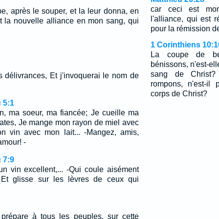
car ceci est mo
e, après le souper, et la leur donna, en
l'alliance, qui est
t la nouvelle alliance en mon sang, qui
pour la rémission d
1 Corinthiens 10:1
La coupe de bé
bénissons, n'est-e
sang de Christ
s délivrances, Et j'invoquerai le nom de
rompons, n'est-il
corps de Christ?
 5:1
in, ma soeur, ma fiancée; Je cueille ma
ates, Je mange mon rayon de miel avec
n vin avec mon lait... -Mangez, amis,
amour! -
 7:9
 vin excellent,... -Qui coule aisément
Et glisse sur les lèvres de ceux qui
prépare à tous les peuples, sur cette