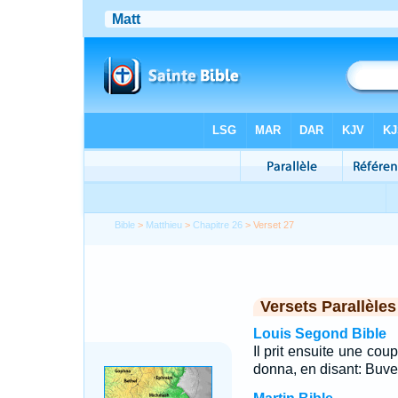
Bible
>
Matthieu
>
Chapitre 26
> Verset 27
Versets Parallèles
Louis Segond Bible
Il prit ensuite une coup
donna, en disant: Buve