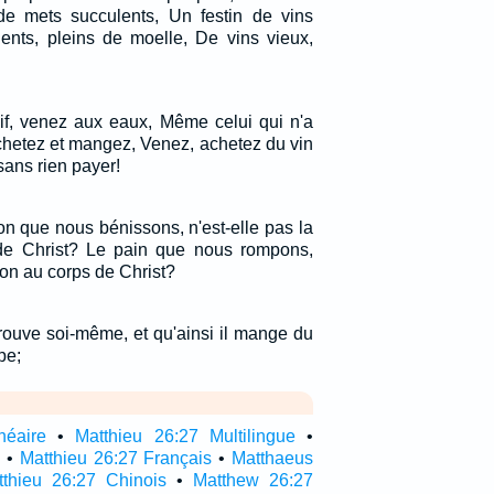
de mets succulents, Un festin de vins
ents, pleins de moelle, De vins vieux,
if, venez aux eaux, Même celui qui n'a
chetez et mangez, Venez, achetez du vin
 sans rien payer!
n que nous bénissons, n'est-elle pas la
e Christ? Le pain que nous rompons,
ion au corps de Christ?
ouve soi-même, et qu'ainsi il mange du
pe;
néaire
•
Matthieu 26:27 Multilingue
•
l
•
Matthieu 26:27 Français
•
Matthaeus
tthieu 26:27 Chinois
•
Matthew 26:27