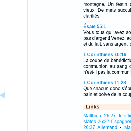
montagne, Un festin 
vieux, De mets succul
clarifiés.
Ésaïe 55:1
Vous tous qui avez so
pas d'argent! Venez, a
et du lait, sans argent,
1 Corinthiens 10:16
La coupe de bénédictio
communion au sang d
n'est-il pas la commun
1 Corinthiens 11:28
Que chacun donc s'épr
pain et boive de la cou
Links
Matthieu 26:27 Interli
Mateo 26:27 Espagno
26:27 Allemand
•
Ma