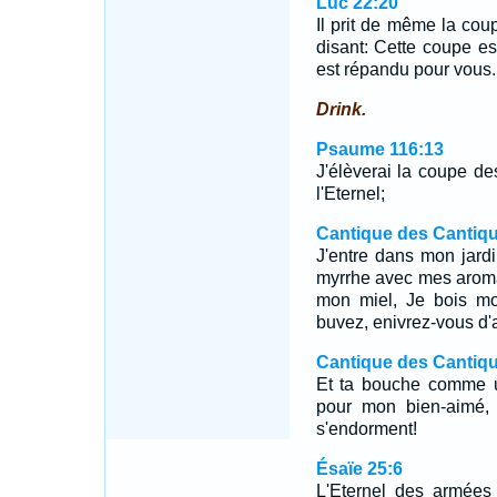
Luc 22:20
Il prit de même la coup
disant: Cette coupe es
est répandu pour vous.
Drink.
Psaume 116:13
J'élèverai la coupe de
l'Eternel;
Cantique des Cantiqu
J'entre dans mon jard
myrrhe avec mes arom
mon miel, Je bois mo
buvez, enivrez-vous d'
Cantique des Cantiqu
Et ta bouche comme un
pour mon bien-aimé, 
s'endorment!
Ésaïe 25:6
L'Eternel des armées 