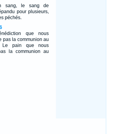
n sang, le sang de
 répandu pour plusieurs,
es péchés.
6
nédiction que nous
lle pas la communion au
? Le pain que nous
 pas la communion au