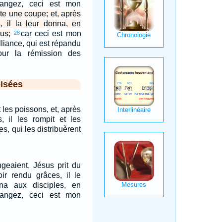
mangez, ceci est mon
uite une coupe; et, après
, il la leur donna, en
us;
car ceci est mon
28
lliance, qui est répandu
our la rémission des
isées
t les poissons, et, après
, il les rompit et les
s, qui les distribuèrent
geaient, Jésus prit du
oir rendu grâces, il le
na aux disciples, en
mangez, ceci est mon