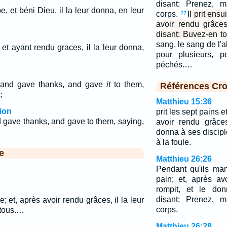
disant: Prenez, 
e, et béni Dieu, il la leur donna, en leur
corps.
Il prit ens
27
avoir rendu grâces
disant: Buvez-en to
sang, le sang de l'a
 et ayant rendu graces, il la leur donna,
pour plusieurs, p
péchés.…
 and gave thanks, and gave
it
to them,
Références Cro
;
Matthieu 15:36
ion
prit les sept pains e
 gave thanks, and gave to them, saying,
avoir rendu grâces
donna à ses disciple
à la foule.
e
Matthieu 26:26
Pendant qu'ils man
pain; et, après av
rompit, et le don
disant: Prenez, 
e; et, après avoir rendu grâces, il la leur
corps.
 tous.…
Matthieu 26:28