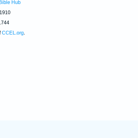
Bible Hub
 1910
1744
f
CCEL.org
.