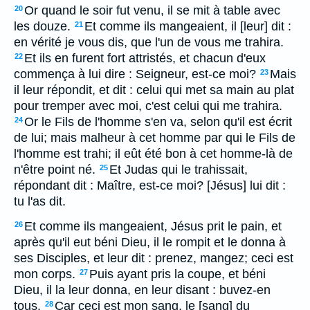
Or quand le soir fut venu, il se mit à table avec
20
les douze.
Et comme ils mangeaient, il [leur] dit :
21
en vérité je vous dis, que l'un de vous me trahira.
Et ils en furent fort attristés, et chacun d'eux
22
commença à lui dire : Seigneur, est-ce moi?
Mais
23
il leur répondit, et dit : celui qui met sa main au plat
pour tremper avec moi, c'est celui qui me trahira.
Or le Fils de l'homme s'en va, selon qu'il est écrit
24
de lui; mais malheur à cet homme par qui le Fils de
l'homme est trahi; il eût été bon à cet homme-là de
n'être point né.
Et Judas qui le trahissait,
25
répondant dit : Maître, est-ce moi? [Jésus] lui dit :
tu l'as dit.
Et comme ils mangeaient, Jésus prit le pain, et
26
après qu'il eut béni Dieu, il le rompit et le donna à
ses Disciples, et leur dit : prenez, mangez; ceci est
mon corps.
Puis ayant pris la coupe, et béni
27
Dieu, il la leur donna, en leur disant : buvez-en
tous.
Car ceci est mon sang, le [sang] du
28