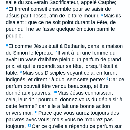
salle du souverain Sacrificateur, appelé Caïphe;
Et tinrent conseil ensemble pour se saisir de
4
Jésus par finesse, afin de le faire mourir.
Mais ils
5
disaient : que ce ne soit point durant la Fête, de
peur qu'il ne se fasse quelque émotion parmi le
peuple.
Et comme Jésus était à Béthanie, dans la maison
6
de Simon le lépreux,
Il vint à lui une femme qui
7
avait un vase d'albâtre plein d'un parfum de grand
prix, et qui le répandit sur sa tête, lorsqu'il était à
table.
Mais ses Disciples voyant cela, en furent
8
indignés, et dirent : à quoi sert cette perte?
Car ce
9
parfum pouvait être vendu beaucoup, et être
donné aux pauvres.
Mais Jésus connaissant
10
cela, leur dit : pourquoi donnez-vous du déplaisir à
cette femme? car elle a fait une bonne action
envers moi.
Parce que vous aurez toujours des
11
pauvres avec vous; mais vous ne m'aurez pas
toujours.
Car ce qu'elle a répandu ce parfum sur
12