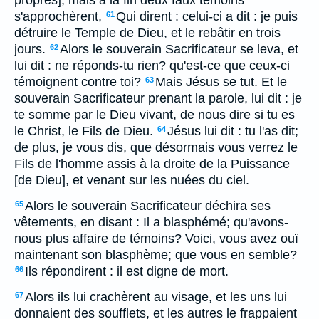
propres]; mais à la fin deux faux témoins
s'approchèrent,
Qui dirent : celui-ci a dit : je puis
61
détruire le Temple de Dieu, et le rebâtir en trois
jours.
Alors le souverain Sacrificateur se leva, et
62
lui dit : ne réponds-tu rien? qu'est-ce que ceux-ci
témoignent contre toi?
Mais Jésus se tut. Et le
63
souverain Sacrificateur prenant la parole, lui dit : je
te somme par le Dieu vivant, de nous dire si tu es
le Christ, le Fils de Dieu.
Jésus lui dit : tu l'as dit;
64
de plus, je vous dis, que désormais vous verrez le
Fils de l'homme assis à la droite de la Puissance
[de Dieu], et venant sur les nuées du ciel.
Alors le souverain Sacrificateur déchira ses
65
vêtements, en disant : Il a blasphémé; qu'avons-
nous plus affaire de témoins? Voici, vous avez ouï
maintenant son blasphème; que vous en semble?
Ils répondirent : il est digne de mort.
66
Alors ils lui crachèrent au visage, et les uns lui
67
donnaient des soufflets, et les autres le frappaient