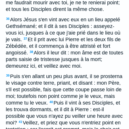
me faudrait mourir avec toi, je ne te renierai point;
et tous les Disciples dirent la même chose.
Alors Jésus s'en vint avec eux en un lieu appelé
36
Gethsémané; et il dit à ses Disciples : asseyez-
vous ici, jusques à ce que j'aie prié dans le lieu où
je vais.
Et il prit avec lui Pierre et les deux fils de
37
Zébédée, et il commença à être attristé et fort
angoissé.
Alors il leur dit : mon âme est de toutes
38
parts saisie de tristesse jusques à la mort;
demeurez ici, et veillez avec moi.
Puis s'en allant un peu plus avant, il se prosterna
39
le visage contre terre, priant, et disant : mon Père,
s'il est possible, fais que cette coupe passe loin de
moi; toutefois non point comme je le veux, mais
comme tu le veux.
Puis il vint à ses Disciples, et
40
les trouva dormants, et il dit à Pierre : est-il
possible que vous n'ayez pu veiller une heure avec
moi?
Veillez, et priez que vous n'entriez point en
41