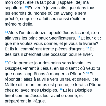
mon corps, elle l'a fait pour [l'appareil de] ma
sépulture.
En vérité je vous dis, que dans tous
13
les endroits du monde où cet Evangile sera
prêché, ce qu'elle a fait sera aussi récité en
mémoire d'elle.
Alors l'un des douze, appelé Judas Iscariot, s'en
14
alla vers les principaux Sacrificateurs,
Et leur dit :
15
que me voulez-vous donner, et je vous le livrerai?
Et ils lui comptèrent trente pièces d'argent.
Et
16
dès lors il cherchait une occasion pour le livrer.
Or le premier jour des pains sans levain, les
17
Disciples vinrent à Jésus, en lui disant : où veux-tu
que nous t'apprêtions à manger la Pâque?
Et il
18
répondit : allez à la ville vers un tel, et dites-lui : le
Maître dit : mon temps est proche; je ferai la Pâque
chez toi avec mes Disciples.
Et les Disciples
19
firent comme Jésus leur avait ordonné, et
préparèrent la Pâque.