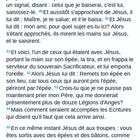
un signal, disant : celui que je baiserai, c'est lui,
saisissez-le.
Et aussitôt s'approchant de Jésus, il
49
lui dit : Maître, je te salue; et il le baisa.
Et Jésus
50
lui dit : mon ami, pour quel sujet es-tu ici? Alors
s'étant approchés, ils mirent les mains sur Jésus,
et le saisirent.
Et voici, l'un de ceux qui étaient avec Jésus,
51
portant la main sur son épée, la tira, et en frappa le
serviteur du souverain Sacrificateur, et lui emporta
l'oreille.
Alors Jésus lui dit : Remets ton épée en
52
son lieu; car tous ceux qui auront pris l'épée,
périront par l'épée.
Crois-tu que je ne puisse pas
53
maintenant prier mon Père, qui me donnerait
présentement plus de douze Légions d'Anges?
Mais comment seraient accomplies les Ecritures
54
qui disent qu'il faut que cela arrive ainsi.
En ce même instant Jésus dit aux troupes : vous
55
êtes sortis avec des épées et des bâtons, comme