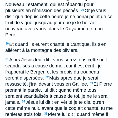
Nouveau Testament, qui est répandu pour
plusieurs en rémission des péchés.
Or je vous
29
dis : que depuis cette heure je ne boirai point de ce
fruit de vigne, jusqu'au jour que je le boirai
nouveau avec vous, dans le Royaume de mon
Père.
Et quand ils eurent chanté le Cantique, ils s'en
30
allèrent à la montagne des oliviers.
Alors Jésus leur dit : vous serez tous cette nuit
31
scandalisés à cause de moi; car il est écrit : je
frapperai le Berger, et les brebis du troupeau
seront dispersées.
Mais après que je serai
32
ressuscité, j'irai devant vous en Galilée.
Et Pierre
33
prenant la parole, lui dit : quand même tous
seraient scandalisés à cause de toi, je ne le serai
jamais.
Jésus lui dit : en vérité je te dis, qu'en
34
cette même nuit, avant que le coq ait chanté, tu me
renieras trois fois.
Pierre lui dit : quand même il
35