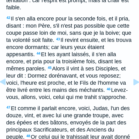
tentation : car l'esprit est prompt, mais la chair est
faible.
Il s'en alla encore pour la seconde fois, et il pria,
42
disant : mon Père, s'il n'est pas possible que cette
coupe passe loin de moi, sans que je la boive; que
ta volonté soit faite.
Il revint ensuite, et les trouva
43
encore dormants; car leurs yeux étaient
appesantis.
Et les ayant laissés, il s'en alla
44
encore, et pria pour la troisième fois, disant les
mêmes paroles.
Alors il vint à ses Disciples, et
45
leur dit : Dormez dorénavant, et vous reposez;
voici, l'heure est proche, et le Fils de l'homme va
être livré entre les mains des méchants.
Levez-
46
vous, allons, voici, celui qui me trahit s'approche.
Et comme il parlait encore, voici, Judas, l'un des
47
douze, vint, et avec lui une grande troupe, avec
des épées et des bâtons, envoyés de la part des
principaux Sacrificateurs, et des Anciens du
peuple.
Or celui qui le trahissait leur avait donné
48