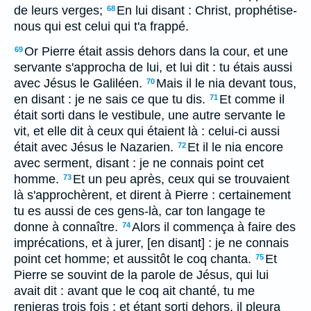
de leurs verges;
En lui disant : Christ, prophétise-
68
nous qui est celui qui t'a frappé.
Or Pierre était assis dehors dans la cour, et une
69
servante s'approcha de lui, et lui dit : tu étais aussi
avec Jésus le Galiléen.
Mais il le nia devant tous,
70
en disant : je ne sais ce que tu dis.
Et comme il
71
était sorti dans le vestibule, une autre servante le
vit, et elle dit à ceux qui étaient là : celui-ci aussi
était avec Jésus le Nazarien.
Et il le nia encore
72
avec serment, disant : je ne connais point cet
homme.
Et un peu après, ceux qui se trouvaient
73
là s'approchèrent, et dirent à Pierre : certainement
tu es aussi de ces gens-là, car ton langage te
donne à connaître.
Alors il commença à faire des
74
imprécations, et à jurer, [en disant] : je ne connais
point cet homme; et aussitôt le coq chanta.
Et
75
Pierre se souvint de la parole de Jésus, qui lui
avait dit : avant que le coq ait chanté, tu me
renieras trois fois : et étant sorti dehors, il pleura