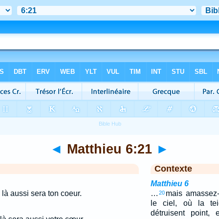
◄
Matthieu 6:21
►
Contexte
Matthieu 6
, là aussi sera ton coeur.
…
mais amassez-
20
le ciel, où la te
détruisent point,