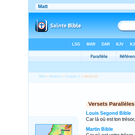
Bible
>
Matthieu
>
Chapitre 6
> Verset 21
Versets Parallèles
Louis Segond Bible
Car là où est ton trésor
Martin Bible