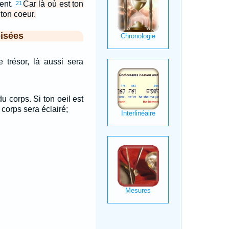
bent.
Car là où est ton
21
 ton coeur.
isées
e trésor, là aussi sera
du corps. Si ton oeil est
 corps sera éclairé;