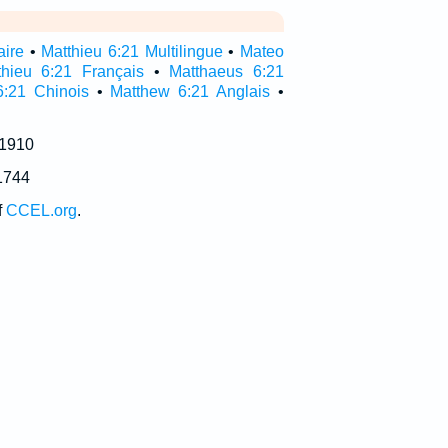
aire
•
Matthieu 6:21 Multilingue
•
Mateo
thieu 6:21 Français
•
Matthaeus 6:21
6:21 Chinois
•
Matthew 6:21 Anglais
•
 1910
1744
f
CCEL.org
.