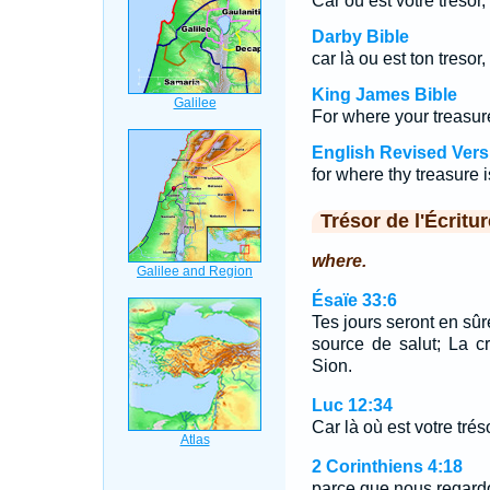
Car où est votre trésor,
Darby Bible
car là ou est ton tresor,
King James Bible
For where your treasure 
English Revised Vers
for where thy treasure is
Trésor de l'Écritur
where.
Ésaïe 33:6
Tes jours seront en sûr
source de salut; La cra
Sion.
Luc 12:34
Car là où est votre trés
2 Corinthiens 4:18
parce que nous regardo