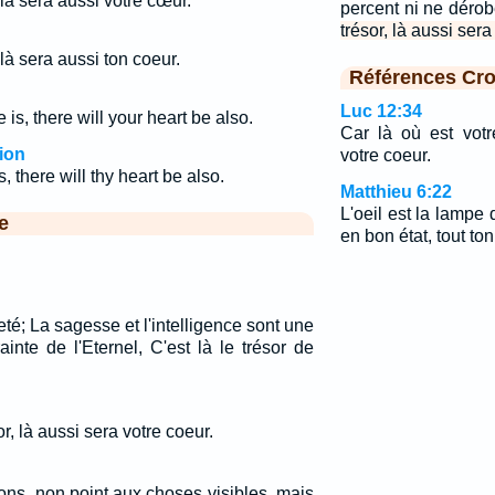
 là sera aussi votre cœur.
percent ni ne déro
trésor, là aussi sera
 là sera aussi ton coeur.
Références Cro
Luc 12:34
is, there will your heart be also.
Car là où est votr
ion
votre coeur.
, there will thy heart be also.
Matthieu 6:22
L'oeil est la lampe 
e
en bon état, tout ton
eté; La sagesse et l'intelligence sont une
inte de l'Eternel, C'est là le trésor de
or, là aussi sera votre coeur.
ns, non point aux choses visibles, mais