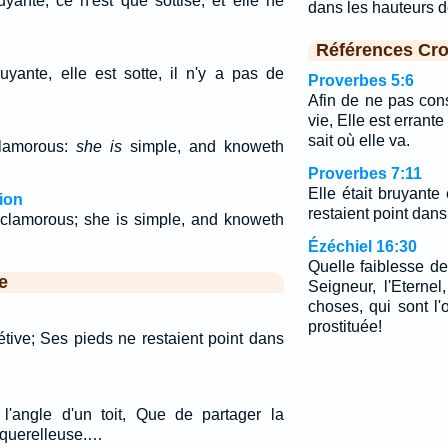
yante; ce n'est que sottise, et elle ne
dans les hauteurs d
Références Cro
uyante, elle est sotte, il n'y a pas de
Proverbes 5:6
Afin de ne pas con
vie, Elle est errant
sait où elle va.
lamorous:
she is
simple, and knoweth
Proverbes 7:11
Elle était bruyante
ion
restaient point dan
clamorous; she is simple, and knoweth
Ézéchiel 16:30
Quelle faiblesse de
e
Seigneur, l'Eternel
choses, qui sont l
prostituée!
rétive; Ses pieds ne restaient point dans
l'angle d'un toit, Que de partager la
querelleuse.…