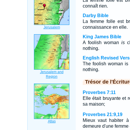
La femme folle est bru
connaît rien.
Darby Bible
La femme folle est br
connaissance en elle.
King James Bible
A foolish woman
is
c
nothing.
English Revised Vers
The foolish woman is 
nothing.
Trésor de l'Écritur
Proverbes 7:11
Elle était bruyante et 
sa maison;
Proverbes 21:9,19
Mieux vaut habiter à 
demeure d'une femme 