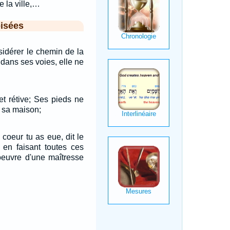
e la ville,…
isées
sidérer le chemin de la
e dans ses voies, elle ne
 et rétive; Ses pieds ne
s sa maison;
 coeur tu as eue, dit le
, en faisant toutes ces
'oeuvre d'une maîtresse