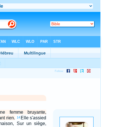
une femme bruyante,
nt rien.
Elle s'assied
14
maison, Sur un siège,