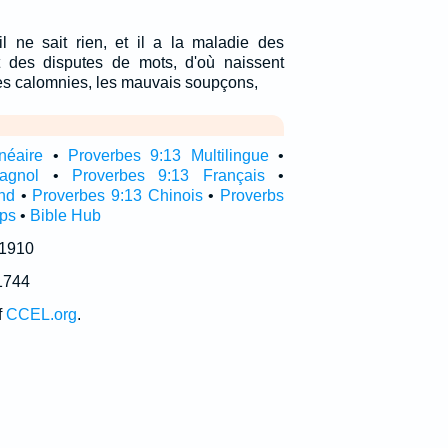
 il ne sait rien, et il a la maladie des
t des disputes de mots, d'où naissent
 les calomnies, les mauvais soupçons,
néaire
•
Proverbes 9:13 Multilingue
•
agnol
•
Proverbes 9:13 Français
•
nd
•
Proverbes 9:13 Chinois
•
Proverbs
pps
•
Bible Hub
 1910
1744
f
CCEL.org
.