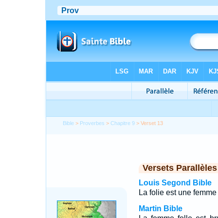
Bible
>
Proverbes
>
Chapitre 9
> Verset 13
Versets Parallèles
Louis Segond Bible
La folie est une femme 
Martin Bible