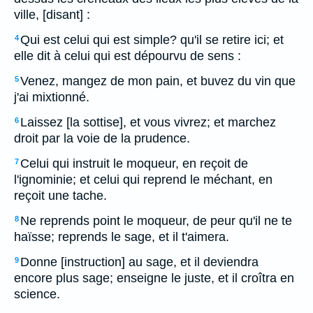
ville, [disant] :
Qui est celui qui est simple? qu'il se retire ici; et
4
elle dit à celui qui est dépourvu de sens :
Venez, mangez de mon pain, et buvez du vin que
5
j'ai mixtionné.
Laissez [la sottise], et vous vivrez; et marchez
6
droit par la voie de la prudence.
Celui qui instruit le moqueur, en reçoit de
7
l'ignominie; et celui qui reprend le méchant, en
reçoit une tache.
Ne reprends point le moqueur, de peur qu'il ne te
8
haïsse; reprends le sage, et il t'aimera.
Donne [instruction] au sage, et il deviendra
9
encore plus sage; enseigne le juste, et il croîtra en
science.