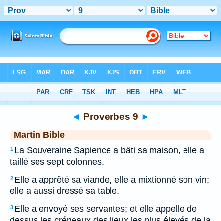
Bible
>
MAR
> Proverbes 9
◄
Proverbes 9
►
Martin Bible
La Souveraine Sapience a bâti sa maison, elle a
1
taillé ses sept colonnes.
Elle a apprêté sa viande, elle a mixtionné son vin;
2
elle a aussi dressé sa table.
Elle a envoyé ses servantes; et elle appelle de
3
dessus les créneaux des lieux les plus élevés de la