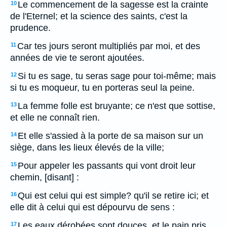
Le commencement de la sagesse est la crainte
10
de l'Eternel; et la science des saints, c'est la
prudence.
Car tes jours seront multipliés par moi, et des
11
années de vie te seront ajoutées.
Si tu es sage, tu seras sage pour toi-même; mais
12
si tu es moqueur, tu en porteras seul la peine.
La femme folle est bruyante; ce n'est que sottise,
13
et elle ne connaît rien.
Et elle s'assied à la porte de sa maison sur un
14
siège, dans les lieux élevés de la ville;
Pour appeler les passants qui vont droit leur
15
chemin, [disant] :
Qui est celui qui est simple? qu'il se retire ici; et
16
elle dit à celui qui est dépourvu de sens :
Les eaux dérobées sont douces, et le pain pris
17