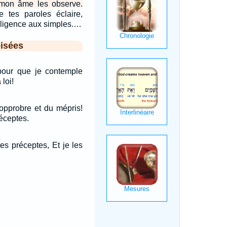
 mon âme les observe.
e tes paroles éclaire,
elligence aux simples.…
isées
our que je contemple
 loi!
opprobre et du mépris!
réceptes.
s préceptes, Et je les