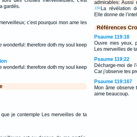
sont des choses merveilleuses; c'est
admirables: Aussi
a gardés.
La révélation d
130
Elle donne de l'int
merveilleux; c'est pourquoi mon ame les
Références Cro
Psaume 119:18
Ouvre mes yeux, p
e
wonderful: therefore doth my soul keep
Les merveilles de ta
Psaume 119:22
ion
Décharge-moi de l'
e wonderful: therefore doth my soul keep
Car j'observe tes p
Psaume 119:167
e
Mon âme observe te
aime beaucoup.
que je contemple Les merveilles de ta