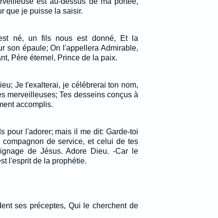
veilleuse est au-dessus de ma portée,
r que je puisse la saisir.
st né, un fils nous est donné, Et la
r son épaule; On l'appellera Admirable,
nt, Père éternel, Prince de la paix.
eu; Je t'exalterai, je célébrerai ton nom,
ses merveilleuses; Tes desseins conçus à
ement accomplis.
s pour l'adorer; mais il me dit: Garde-toi
on compagnon de service, et celui de tes
oignage de Jésus. Adore Dieu. -Car le
 l'esprit de la prophétie.
ent ses préceptes, Qui le cherchent de