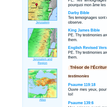
PE. Tes témoignages 
pourquoi mon âme les 
Darby Bible
Tes temoignages sont 
observe.
King James Bible
PE. Thy testimonies
ar
them.
English Revised Vers
PE. Thy testimonies ar
them.
Trésor de l'Écritur
testimonies
Psaume 119:18
Ouvre mes yeux, pour 
loi!
Psaume 139:6