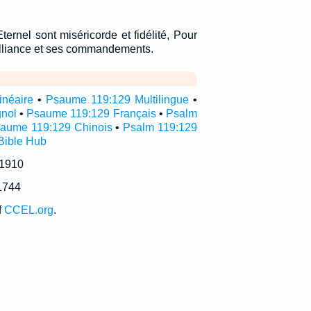
Eternel sont miséricorde et fidélité, Pour
alliance et ses commandements.
inéaire
•
Psaume 119:129 Multilingue
•
nol
•
Psaume 119:129 Français
•
Psalm
aume 119:129 Chinois
•
Psalm 119:129
Bible Hub
 1910
1744
f
CCEL.org
.