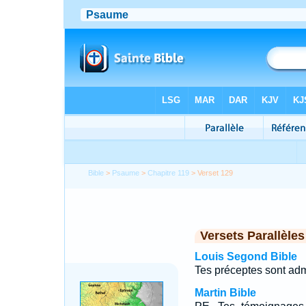
Bible
>
Psaume
>
Chapitre 119
> Verset 129
Versets Parallèles
Louis Segond Bible
Tes préceptes sont adm
Martin Bible