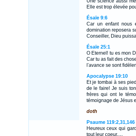
Une science aussi mer
Elle est trop élevée pou
Ésaïe 9:6
Car un enfant nous e
domination reposera su
Conseiller, Dieu puissa
Ésaïe 25:1
O Eternel! tu es mon Di
Car tu as fait des cho
l'avance se sont fidèl
Apocalypse 19:10
Et je tombai à ses pied
de le faire! Je suis t
frères qui ont le tém
témoignage de Jésus est
doth
Psaume 119:2,31,146
Heureux ceux qui gard
tout leur coeur,…