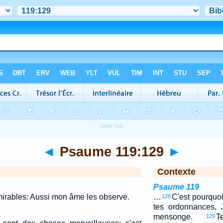
◄
Psaume 119:129
►
Contexte
Psaume 119
irables: Aussi mon âme les observe.
…
C'est pourquoi
128
tes ordonnances, 
mensonge.
T
129