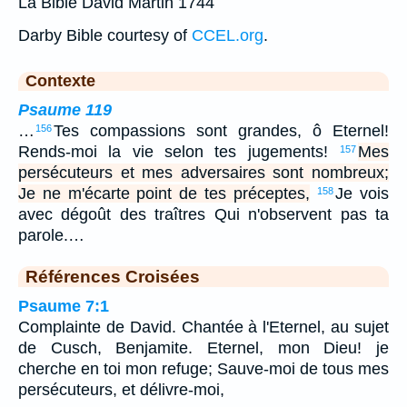
La Bible David Martin 1744
Darby Bible courtesy of
CCEL.org
.
Contexte
Psaume 119
…
Tes compassions sont grandes, ô Eternel!
156
Rends-moi la vie selon tes jugements!
Mes
157
persécuteurs et mes adversaires sont nombreux;
Je ne m'écarte point de tes préceptes,
Je vois
158
avec dégoût des traîtres Qui n'observent pas ta
parole.…
Références Croisées
Psaume 7:1
Complainte de David. Chantée à l'Eternel, au sujet
de Cusch, Benjamite. Eternel, mon Dieu! je
cherche en toi mon refuge; Sauve-moi de tous mes
persécuteurs, et délivre-moi,