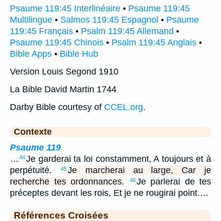
Psaume 119:45 Interlinéaire
•
Psaume 119:45
Multilingue
•
Salmos 119:45 Espagnol
•
Psaume
119:45 Français
•
Psalm 119:45 Allemand
•
Psaume 119:45 Chinois
•
Psalm 119:45 Anglais
•
Bible Apps
•
Bible Hub
Version Louis Segond 1910
La Bible David Martin 1744
Darby Bible courtesy of
CCEL.org
.
Contexte
Psaume 119
…
Je garderai ta loi constamment, A toujours et à
44
perpétuité.
Je marcherai au large, Car je
45
recherche tes ordonnances.
Je parlerai de tes
46
préceptes devant les rois, Et je ne rougirai point.…
Références Croisées