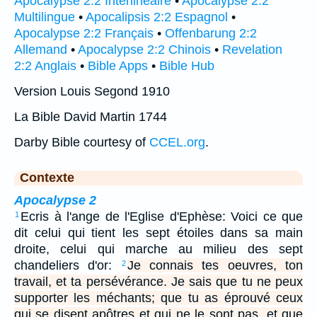
Apocalypse 2:2 Interlinéaire
•
Apocalypse 2:2
Multilingue
•
Apocalipsis 2:2 Espagnol
•
Apocalypse 2:2 Français
•
Offenbarung 2:2
Allemand
•
Apocalypse 2:2 Chinois
•
Revelation
2:2 Anglais
•
Bible Apps
•
Bible Hub
Version Louis Segond 1910
La Bible David Martin 1744
Darby Bible courtesy of
CCEL.org
.
Contexte
Apocalypse 2
Ecris à l'ange de l'Eglise d'Ephèse: Voici ce que
1
dit celui qui tient les sept étoiles dans sa main
droite, celui qui marche au milieu des sept
chandeliers d'or:
Je connais tes oeuvres, ton
2
travail, et ta persévérance. Je sais que tu ne peux
supporter les méchants; que tu as éprouvé ceux
qui se disent apôtres et qui ne le sont pas, et que