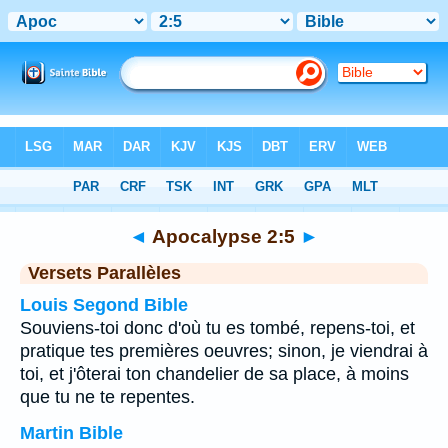
Bible
>
Apocalypse
>
Chapitre 2
> Verset 5
◄
Apocalypse 2:5
►
Versets Parallèles
Louis Segond Bible
Souviens-toi donc d'où tu es tombé, repens-toi, et
pratique tes premières oeuvres; sinon, je viendrai à
toi, et j'ôterai ton chandelier de sa place, à moins
que tu ne te repentes.
Martin Bible