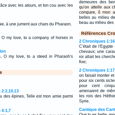
demeures des ber
âce avec les atours, et ton cou avec les
qu'on attelle aux 
compare, ô mon a
belles au milieu de
beau au milieu des 
ie, à une jument aux chars du Pharaon.
Références Cro
 O my love, to a company of horses in
2 Chroniques 1:16
C'était de l'Egypte
ion
chevaux; une cara
, O my love, to a steed in Pharaoh's
roi allait les cherc
fixe;
2 Chroniques 1:17
e
on faisait monter et
pour six cents sicle
pour cent cinqu
amenaient de mêm
 2:2,10,13
les rois des Héthi
u des épines, Telle est mon amie parmi
Syrie.
Cantique des Cant
 4:1,7
Que tu es belle, mo