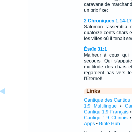
caravane de marchands 
un prix fixe:
2 Chroniques 1:14-17
Salomon rassembla de
quatorze cents chars et
les villes où il tenait 
Ésaïe 31:1
Malheur à ceux qui 
secours, Qui s'appui
multitude des chars e
regardent pas vers le
l'Eternel!
Links
Cantique des Cantiqu 1
1:9 Multilingue
•
Ca
Cantiqu 1:9 Français
Cantiqu 1:9 Chinois
Apps
•
Bible Hub