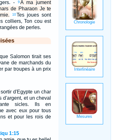
gers. -
A ma jument
9
chars de Pharaon Je te
mie.
Tes joues sont
10
s colliers, Ton cou est
rangées de perles.
isées
 que Salomon tirait ses
vane de marchands du
her par troupes à un prix
 sortir d'Egypte un char
s d'argent, et un cheval
ante sicles. Ils en
e avec eux pour tous
ens et pour les rois de
iqu 1:15
n amie, que tu es belle!