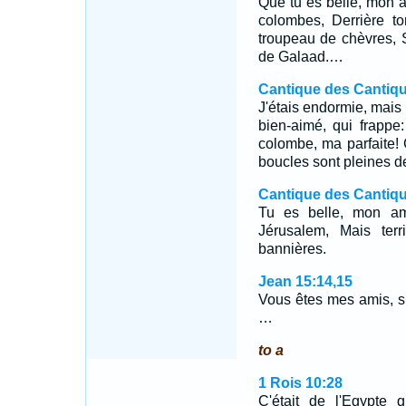
Que tu es belle, mon a
colombes, Derrière t
troupeau de chèvres,
de Galaad.…
Cantique des Cantiqu
J'étais endormie, mais 
bien-aimé, qui frapp
colombe, ma parfaite!
boucles sont pleines de
Cantique des Cantiqu
Tu es belle, mon am
Jérusalem, Mais ter
bannières.
Jean 15:14,15
Vous êtes mes amis, s
…
to a
1 Rois 10:28
C'était de l'Egypte 