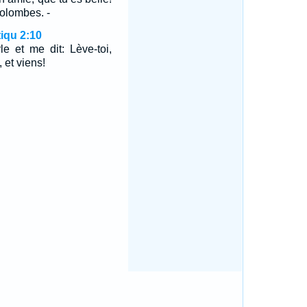
olombes. -
iqu 2:10
e et me dit: Lève-toi,
 et viens!