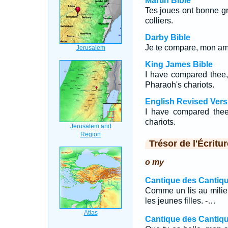
Martin Bible
Tes joues ont bonne gr
colliers.
Darby Bible
Je te compare, mon am
King James Bible
I have compared thee,
Pharaoh's chariots.
English Revised Vers
I have compared thee
chariots.
Trésor de l'Écritur
o my
Cantique des Cantiqu
Comme un lis au milie
les jeunes filles. -…
Cantique des Cantiqu