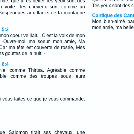
mie, que tu es belle! Tes yeux sont des
Tes yeux sont des c
on voile. Tes cheveux sont comme un
 Suspendues aux flancs de la montagne
Cantique des Cant
Mon bien-aimé parl
mon amie, ma belle,
 5:2
mon coeur veillait... C'est la voix de mon
e: -Ouvre-moi, ma soeur, mon amie, Ma
 Car ma tête est couverte de rosée, Mes
s gouttes de la nuit. -
 6:4
ie, comme Thirtsa, Agréable comme
rible comme des troupes sous leurs
i vous faites ce que je vous commande.
que Salomon tirait ses chevaux; une