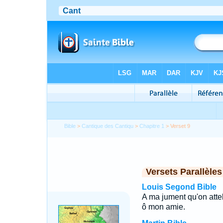
Bible
>
Cantique des Cantiqu
>
Chapitre 1
> Verset 9
Versets Parallèles
Louis Segond Bible
A ma jument qu'on atte
ô mon amie.