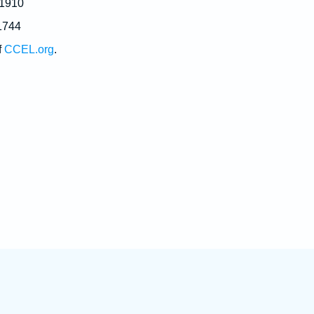
 1910
1744
f
CCEL.org
.