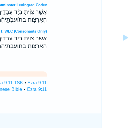
T: Westminster Leningrad Codex
אֲשֶׁ֣ר צִוִּ֗יתָ בְּיַ֨ד עֲבָדֶ
הָאֲרָצֹ֑ות בְּתֹועֲבֹֽתֵיהֶ֗
ebrew OT: WLC (Consonants Only)
אשר צוית ביד עבדי
הארצות בתועבתיהם
ra 9:11 TSK
•
Ezra 9:11
inese Bible
•
Ezra 9:11