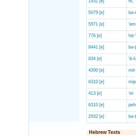
1931
[e]
hî,
5079
[e]
bə-
5971
[e]
‘am
776
[e]
hā-’
8441
[e]
bə-
834
[e]
’ă-š
4390
[e]
mil-
6310
[e]
mip
413
[e]
’el-
6310
[e]
peh
2932
[e]
bə-
Hebrew Texts