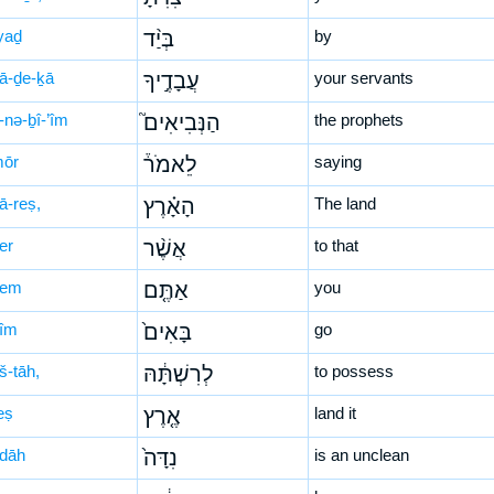
yaḏ
בְּיַ֨ד
by
ḇā-ḏe-ḵā
עֲבָדֶ֣יךָ
your servants
-nə-ḇî-’îm
הַנְּבִיאִים֮
the prophets
mōr
לֵאמֹר֒
saying
ā-reṣ,
הָאָ֗רֶץ
The land
er
אֲשֶׁ֨ר
to that
-tem
אַתֶּ֤ם
you
’îm
בָּאִים֙
go
iš-tāh,
לְרִשְׁתָּ֔הּ
to possess
eṣ
אֶ֤רֶץ
land it
-dāh
נִדָּה֙
is an unclean