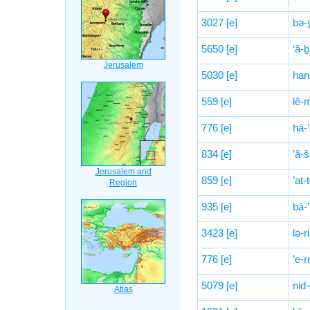
3027
[e]
bə-
5650
[e]
‘ă-
5030
[e]
han
559
[e]
lê-
776
[e]
hā-’
834
[e]
’ă-š
859
[e]
’at
935
[e]
bā-
3423
[e]
lə-r
776
[e]
’e-r
5079
[e]
nid