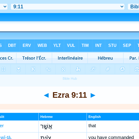
◄
Ezra 9:11
►
lit
Hebrew
English
er
אֲשֶׁ֣ר
that
wî-ṯā,
צִוִּ֗יתָ
you have commanded