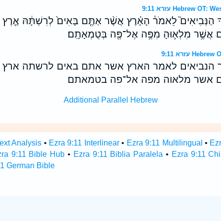
עזרא 9:11 Hebrew O
֣יךָ הַנְּבִיאִים֮ לֵאמֹר֒ הָאָ֗רֶץ אֲשֶׁ֨ר אַתֶּ֤ם בָּאִים֙ לְרִשְׁתָּ֔הּ אֶ֤רֶץ נִד
ם אֲשֶׁ֥ר מִלְא֛וּהָ מִפֶּ֥ה אֶל־פֶּ֖ה בְּטֻמְאָתָֽם׃
עזרא 9:11 H
ך הנביאים לאמר הארץ אשר אתם באים לרשתה ארץ נ
 אשר מלאוה מפה אל־פה בטמאתם׃
Additional Parallel Hebrew
ext Analysis
•
Ezra 9:11 Interlinear
•
Ezra 9:11 Multilingual
•
Ez
ra 9:11 Bible Hub
•
Ezra 9:11 Biblia Paralela
•
Ezra 9:11 Ch
11 German Bible