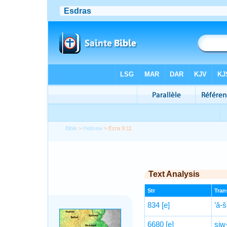
Bible
>
Hebrew
> Ezra 9:11
Text Analysis
Str
Trans
834
[e]
’ă-š
6680
[e]
ṣiw-