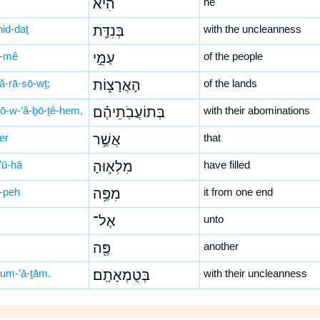
הִ֔יא
he
nid-daṯ
בְּנִדַּ֖ת
with the uncleanness
-mê
עַמֵּ֣י
of the people
ă-rā-ṣō-wṯ;
הָאֲרָצ֑וֹת
of the lands
ṯō-w-‘ă-ḇō-ṯê-hem,
בְּתוֹעֲבֹֽתֵיהֶ֗ם
with their abominations
er
אֲשֶׁ֥ר
that
’ū-hā
מִלְא֛וּהָ
have filled
-peh
מִפֶּ֥ה
it from one end
אֶל־
unto
פֶּ֖ה
another
ṭum-’ā-ṯām.
בְּטֻמְאָתָֽם׃
with their uncleanness