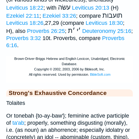
עשׂה
Leviticus 18:22
; with
Leviticus 20:13
(H)
תועבות
Ezekiel 22:11
;
Ezekiel 33:26
; compare
Leviticus 18:26
,27,29 (compare
Leviticus 18:30
;
׳
י
׳
ת
H), also
Proverbs 26:25
;
Deuteronomy 25:16
;
Proverbs 3:32
10t. Proverbs, compare
Proverbs
6:16
.
Strong's Exhaustive Concordance
Tolaites
Or tonebah {to-ay-baw'}; feminine active participle
of
ta'ab
; properly, something disgusting (morally),
i.e. (as noun) an abhorrence; especially idolatry or
(concretely) an idol -- abominable (custom, thing),