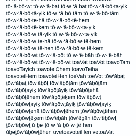
tō·‘ă·ḇō·wṯ tō·w·‘ă·ḇaṯ ṯō·w·‘ă·ḇaṯ tō·w·‘ă·ḇō·ṯa·yiḵ
tō·w·‘ă·ḇō·ṯā·yiḵ tō·w·‘ă·ḇō·ṯām ṯō·w·‘ă·ḇō·ṯām
tō·w·‘ă·ḇō·ṯe·hā tō·w·‘ă·ḇō·ṯê·hem
tō·w·‘ă·ḇō·ṯê·ḵem tō·w·‘ă·ḇō·w·ṯa·yiḵ
tō·w·‘ă·ḇō·w·ṯā·yiḵ ṯō·w·‘ă·ḇō·w·ṯa·yiḵ
tō·w·‘ă·ḇō·w·ṯe·hā tō·w·‘ă·ḇō·w·ṯê·hem
ṯō·w·‘ă·ḇō·w·ṯê·hen tō·w·‘ă·ḇō·w·ṯê·ḵem
tō·w·‘ă·ḇō·wṯ tō·w·‘ă·ḇōṯ tō·w·‘ê·ḇāh ṯō·w·‘ê·ḇāh
tō·w·‘ê·ḇō·wṯ ṯō·w·‘ê·ḇō·wṯ toaVat toaVot toavoTam
toavoTayich toavoteiChem toavoTeiha
toavoteiHem toavoteiHen toeVah toeVot tōw‘ăḇaṯ
ṯōw‘ăḇaṯ tōw‘ăḇōṯ tōw‘ăḇōṯām ṯōw‘ăḇōṯām
tōw‘ăḇōṯayiḵ tōw‘ăḇōṯāyiḵ tōw‘ăḇōṯehā
tōw‘ăḇōṯêhem tōw‘ăḇōṯêḵem tōw‘ăḇōwṯ
tōw‘ăḇōwṯayiḵ tōw‘ăḇōwṯāyiḵ ṯōw‘ăḇōwṯayiḵ
tōw‘ăḇōwṯehā tōw‘ăḇōwṯêhem ṯōw‘ăḇōwṯêhen
tōw‘ăḇōwṯêḵem tōw‘êḇāh ṯōw‘êḇāh tōw‘êḇōwṯ
ṯōw‘êḇōwṯ ū·ḇə·ṯō·w·‘ă·ḇō·w·ṯê·hen
ūḇəṯōw‘ăḇōwṯêhen uvetoavoteiHen vetoaVat