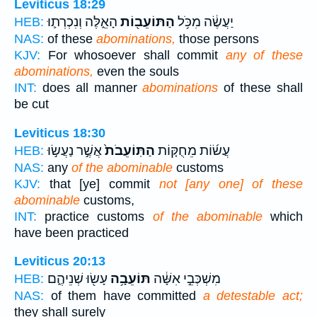
Leviticus 18:29
יַעֲשֶׂ֔ה מִכֹּ֥ל
הַתּוֹעֵב֖וֹת
הָאֵ֑לֶּה וְנִכְרְת֛וּ
HEB:
NAS:
of these
abominations,
those persons
KJV:
For whosoever shall commit
any of these
abominations,
even the souls
INT:
does all manner
abominations
of these shall
be cut
Leviticus 18:30
עֲשׂ֜וֹת מֵחֻקּ֤וֹת
הַתּֽוֹעֵבֹת֙
אֲשֶׁ֣ר נַעֲשׂ֣וּ
HEB:
NAS:
any
of the abominable
customs
KJV:
that [ye] commit
not [any one] of these
abominable
customs,
INT:
practice customs
of the abominable
which
have been practiced
Leviticus 20:13
מִשְׁכְּבֵ֣י אִשָּׁ֔ה
תּוֹעֵבָ֥ה
עָשׂ֖וּ שְׁנֵיהֶ֑ם
HEB:
NAS:
of them have committed
a detestable act;
they shall surely