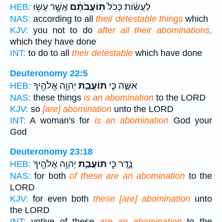
לַעֲשׂ֔וֹת כְּכֹל֙
תּֽוֹעֲבֹתָ֔ם
אֲשֶׁ֥ר עָשׂ֖וּ
HEB:
NAS:
according to all
their detestable things
which
KJV:
you not to do
after all their abominations,
which they have done
INT:
to do to all
their detestable
which have done
Deuteronomy 22:5
אִשָּׁ֑ה כִּ֧י
תוֹעֲבַ֛ת
יְהוָ֥ה אֱלֹהֶ֖יךָ
HEB:
NAS:
these things
is an abomination
to the LORD
KJV:
so
[are] abomination
unto the LORD
INT:
A woman's for
is an abomination
God your
God
Deuteronomy 23:18
נֶ֑דֶר כִּ֧י
תוֹעֲבַ֛ת
יְהוָ֥ה אֱלֹהֶ֖יךָ
HEB:
NAS:
for both
of these are an abomination
to the
LORD
KJV:
for even both
these [are] abomination
unto
the LORD
INT:
votive of these
are an abomination
to the