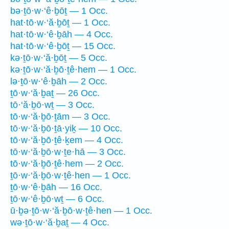
bə·ṯō·w·‘ê·ḇōṯ — 1 Occ.
hat·tō·w·‘ă·ḇōṯ — 1 Occ.
hat·tō·w·‘ê·ḇāh — 4 Occ.
hat·tō·w·‘ê·ḇōṯ — 15 Occ.
kə·ṯō·w·‘ă·ḇōṯ — 5 Occ.
kə·ṯō·w·‘ă·ḇō·ṯê·hem — 1 Occ.
lə·ṯō·w·‘ê·ḇāh — 2 Occ.
ṯō·w·‘ă·ḇaṯ — 26 Occ.
tō·‘ă·ḇō·wṯ — 3 Occ.
tō·w·‘ă·ḇō·ṯām — 3 Occ.
tō·w·‘ă·ḇō·ṯā·yiḵ — 10 Occ.
tō·w·‘ă·ḇō·ṯê·ḵem — 4 Occ.
tō·w·‘ă·ḇō·w·ṯe·hā — 3 Occ.
tō·w·‘ă·ḇō·ṯê·hem — 2 Occ.
ṯō·w·‘ă·ḇō·w·ṯê·hen — 1 Occ.
ṯō·w·‘ê·ḇāh — 16 Occ.
ṯō·w·‘ê·ḇō·wṯ — 6 Occ.
ū·ḇə·ṯō·w·‘ă·ḇō·w·ṯê·hen — 1 Occ.
wə·ṯō·w·‘ă·ḇaṯ — 4 Occ.