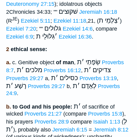
Deuteronomy 27:15
); idolatrous objects
שׁקּוצים
2Chronicles 34:33; ""
Jeremiah 16:18
JE
׳
צַלְמֵי ת
(R
)
Ezekiel 5:11
;
Ezekiel 11:18
,21, (
)
גלולים
Ezekiel 7:20
; ""
Ezekiel 14:6
, compare
׳
גִּלּוּלֵי ת
Ezekiel 6:9
;
Ezekiel 16:36
.
2
ethical sense:
שְׂפָתַי
׳
ת
a.
c. Genitive object
of man
,
Proverbs
צדיקים
׳
ת
מלכים
׳
ת
8:7
,
Proverbs 16:12
,
כסילים
׳
ת
Proverbs 29:27
a,
Proverbs 13:19
,
לְאָדָם
׳
ת
רָשָׁע
׳
ת
Proverbs 29:27
b,
Proverbs
24:9
.
׳
ת
b.
to God and his people:
of sacrifice of
wicked
Proverbs 21:27
(compare
Proverbs 15:8
),
לְ
his prayers
Proverbs 28:9
compare
Isaiah 1:13
(
׳
ת
), probably also
Jeremiah 6:15
=
Jeremiah 8:12
(of various kinds of wickedness); unchastity