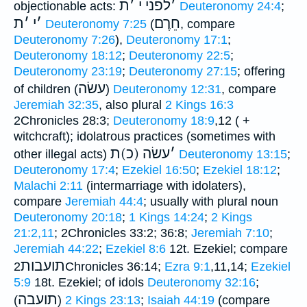
׳
לפני י
׳
ת
objectionable acts:
Deuteronomy 24:4
;
חֵרֶם
׳
י
׳
ת
Deuteronomy 7:25
(
, compare
Deuteronomy 7:26
),
Deuteronomy 17:1
;
Deuteronomy 18:12
;
Deuteronomy 22:5
;
Deuteronomy 23:19
;
Deuteronomy 27:15
; offering
עשׂה
of children (
)
Deuteronomy 12:31
, compare
Jeremiah 32:35
, also plural
2 Kings 16:3
2Chronicles 28:3;
Deuteronomy 18:9
,12 ( +
witchcraft); idolatrous practices (sometimes with
׳
עשׂה (כ)ת
other illegal acts)
Deuteronomy 13:15
;
Deuteronomy 17:4
;
Ezekiel 16:50
;
Ezekiel 18:12
;
Malachi 2:11
(intermarriage with idolaters),
compare
Jeremiah 44:4
; usually with plural noun
Deuteronomy 20:18
;
1 Kings 14:24
;
2 Kings
21:2,11
; 2Chronicles 33:2; 36:8;
Jeremiah 7:10
;
Jeremiah 44:22
;
Ezekiel 8:6
12t. Ezekiel; compare
תועבות
2Chronicles 36:14;
Ezra 9:1
,11,14;
Ezekiel
5:9
18t. Ezekiel; of idols
Deuteronomy 32:16
;
תועבה
(
)
2 Kings 23:13
;
Isaiah 44:19
(compare