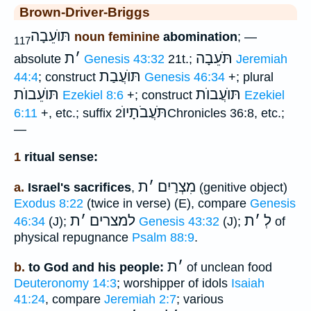
Brown-Driver-Briggs
תּוֺעֵבָה
noun feminine
abomination
; —
117
תֹּעֵבָה
׳
ת
absolute
Genesis 43:32
21t.;
Jeremiah
תּוֺעֲבַת
44:4
; construct
Genesis 46:34
+; plural
תּוֺעֲבוֺת
תּוֺעֵבוֺת
Ezekiel 8:6
+; construct
Ezekiel
תֹּעֲבֹתָיוֺ
6:11
+, etc.; suffix
2Chronicles 36:8, etc.;
—
1
ritual sense:
מִצְרַיִם
׳
ת
a.
Israel's sacrifices
,
(genitive object)
Exodus 8:22
(twice in verse) (E), compare
Genesis
לְ
׳
ת
למצרים
׳
ת
46:34
(J);
Genesis 43:32
(J);
of
physical repugnance
Psalm 88:9
.
׳
ת
b.
to God and his people:
of unclean food
Deuteronomy 14:3
; worshipper of idols
Isaiah
41:24
, compare
Jeremiah 2:7
; various