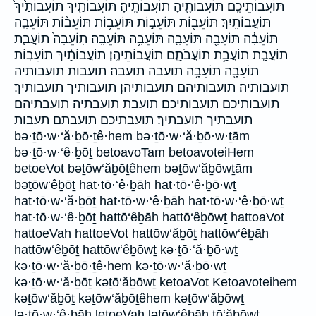
תּוֹעֲבוֹתֵיכֶֽם׃ תּוֹעֲבוֹתֶ֖יהָ תּוֹעֲבוֹתֶֽיהָ׃ תּוֹעֲבוֹתַ֖יִךְ תּוֹעֲבוֹתַ֙יִךְ֙
תּוֹעֲבוֹתָֽיִךְ׃ תּוֹעֵב֖וֹת תּוֹעֵב֣וֹת תּוֹעֵב֥וֹת תּוֹעֵב֨וֹת תּוֹעֵבָ֑ה
תּוֹעֵבָ֔ה תּוֹעֵבָ֖ה תּוֹעֵבָ֛ה תּוֹעֵבָ֥ה תּוֹעֵבָֽה׃ תֽוֹעֵבָה֙ תוֹעֲבַ֛ת
תוֹעֲבַ֣ת תוֹעֲבַ֥ת תוֹעֲבֹתָ֛ם תוֹעֲבוֹתֵיהֶֽן׃ תוֹעֲבוֹתַ֔יִךְ תוֹעֵב֣וֹת
תוֹעֵבָ֖ה תוֹעֵבָ֥ה תועבה תועבה׃ תועבות תועבותיה
תועבותיה׃ תועבותיהם תועבותיהן׃ תועבותיך תועבותיך׃
תועבותיכם תועבותיכם׃ תועבת תועבתיה׃ תועבתיהם׃
תועבתיך תועבתיך׃ תועבתיכם תועבתם תעבות
bə·ṯō·w·‘ă·ḇō·ṯê·hem bə·ṯō·w·‘ă·ḇō·w·ṯām
bə·ṯō·w·‘ê·ḇōṯ betoavoTam betoavoteiHem
betoeVot bəṯōw‘ăḇōṯêhem bəṯōw‘ăḇōwṯām
bəṯōw‘êḇōṯ hat·tō·‘ê·ḇāh hat·tō·‘ê·ḇō·wṯ
hat·tō·w·‘ă·ḇōṯ hat·tō·w·‘ê·ḇāh hat·tō·w·‘ê·ḇō·wṯ
hat·tō·w·‘ê·ḇōṯ hattō‘êḇāh hattō‘êḇōwṯ hattoaVot
hattoeVah hattoeVot hattōw‘ăḇōṯ hattōw‘êḇāh
hattōw‘êḇōṯ hattōw‘êḇōwṯ kə·ṯō·‘ă·ḇō·wṯ
kə·ṯō·w·‘ă·ḇō·ṯê·hem kə·ṯō·w·‘ă·ḇō·wṯ
kə·ṯō·w·‘ă·ḇōṯ kəṯō‘ăḇōwṯ ketoaVot Ketoavoteihem
kəṯōw‘ăḇōṯ kəṯōw‘ăḇōṯêhem kəṯōw‘ăḇōwṯ
lə·ṯō·w·‘ê·ḇāh letoeVah ləṯōw‘êḇāh tō‘ăḇōwṯ