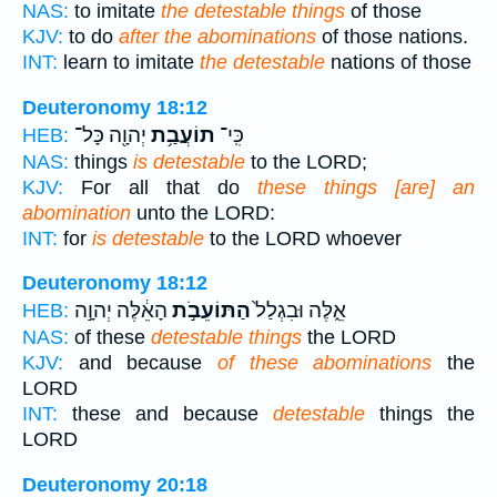
NAS:
to imitate
the detestable things
of those
KJV:
to do
after the abominations
of those nations.
INT:
learn to imitate
the detestable
nations of those
Deuteronomy 18:12
כִּֽי־
תוֹעֲבַ֥ת
יְהוָ֖ה כָּל־
HEB:
NAS:
things
is detestable
to the LORD;
KJV:
For all that do
these things [are] an
abomination
unto the LORD:
INT:
for
is detestable
to the LORD whoever
Deuteronomy 18:12
אֵ֑לֶּה וּבִגְלַל֙
הַתּוֹעֵבֹ֣ת
הָאֵ֔לֶּה יְהוָ֣ה
HEB:
NAS:
of these
detestable things
the LORD
KJV:
and because
of these abominations
the
LORD
INT:
these and because
detestable
things the
LORD
Deuteronomy 20:18