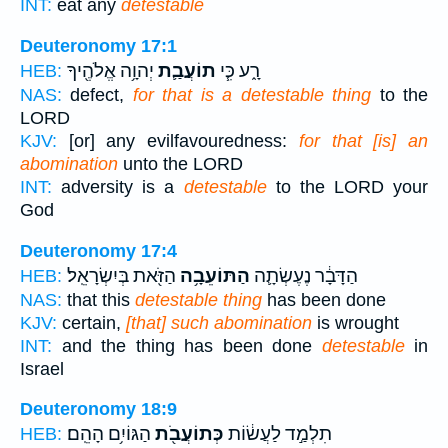
INT:
eat any
detestable
Deuteronomy 17:1
רָ֑ע כִּ֧י
תוֹעֲבַ֛ת
יְהוָ֥ה אֱלֹהֶ֖יךָ
HEB:
NAS:
defect,
for that is a detestable thing
to the
LORD
KJV:
[or] any evilfavouredness:
for that [is] an
abomination
unto the LORD
INT:
adversity is a
detestable
to the LORD your
God
Deuteronomy 17:4
הַדָּבָ֔ר נֶעֶשְׂתָ֛ה
הַתּוֹעֵבָ֥ה
הַזֹּ֖את בְּיִשְׂרָאֵֽל׃
HEB:
NAS:
that this
detestable thing
has been done
KJV:
certain,
[that] such abomination
is wrought
INT:
and the thing has been done
detestable
in
Israel
Deuteronomy 18:9
תִלְמַ֣ד לַעֲשׂ֔וֹת
כְּתוֹעֲבֹ֖ת
הַגּוֹיִ֥ם הָהֵֽם׃
HEB: