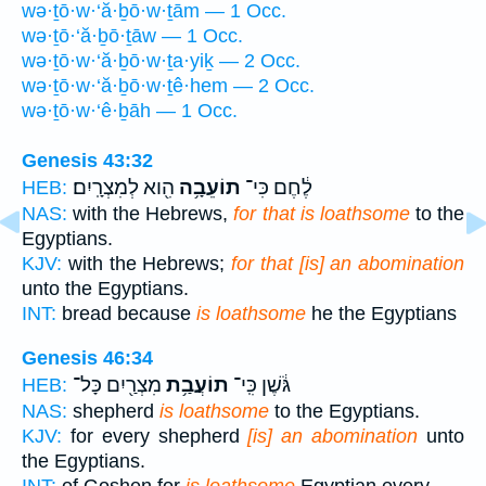
wə·ṯō·w·‘ă·ḇō·w·ṯām — 1 Occ.
wə·ṯō·‘ă·ḇō·ṯāw — 1 Occ.
wə·ṯō·w·‘ă·ḇō·w·ṯa·yiḵ — 2 Occ.
wə·ṯō·w·‘ă·ḇō·w·ṯê·hem — 2 Occ.
wə·ṯō·w·‘ê·ḇāh — 1 Occ.
Genesis 43:32
לֶ֔חֶם כִּי־
תוֹעֵבָ֥ה
הִ֖וא לְמִצְרָֽיִם׃
HEB:
NAS:
with the Hebrews,
for that is loathsome
to the
Egyptians.
KJV:
with the Hebrews;
for that [is] an abomination
unto the Egyptians.
INT:
bread because
is loathsome
he the Egyptians
Genesis 46:34
גֹּ֔שֶׁן כִּֽי־
תוֹעֲבַ֥ת
מִצְרַ֖יִם כָּל־
HEB:
NAS:
shepherd
is loathsome
to the Egyptians.
KJV:
for every shepherd
[is] an abomination
unto
the Egyptians.
INT:
of Goshen for
is loathsome
Egyptian every