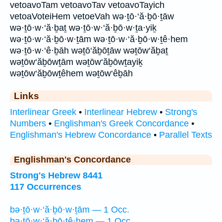
vetoavoTam vetoavoTav vetoavoTayich
vetoaVoteiHem vetoeVah wə·ṯō·‘ă·ḇō·ṯāw
wə·ṯō·w·‘ă·ḇaṯ wə·ṯō·w·‘ă·ḇō·w·ṯa·yiḵ
wə·ṯō·w·‘ă·ḇō·w·ṯām wə·ṯō·w·‘ă·ḇō·w·ṯê·hem
wə·ṯō·w·‘ê·ḇāh wəṯō‘ăḇōṯāw wəṯōw‘ăḇaṯ
wəṯōw‘ăḇōwṯām wəṯōw‘ăḇōwṯayiḵ
wəṯōw‘ăḇōwṯêhem wəṯōw‘êḇāh
Links
Interlinear Greek
•
Interlinear Hebrew
•
Strong's
Numbers
•
Englishman's Greek Concordance
•
Englishman's Hebrew Concordance
•
Parallel Texts
Englishman's Concordance
Strong's Hebrew 8441
117 Occurrences
bə·ṯō·w·‘ă·ḇō·w·ṯām — 1 Occ.
bə·ṯō·w·‘ă·ḇō·ṯê·hem — 1 Occ.