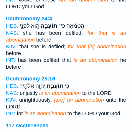
LORD your God
Deuteronomy 24:4
הֻטַּמָּ֔אָה כִּֽי־
תוֹעֵבָ֥ה
הִ֖וא לִפְנֵ֣י
HEB:
NAS:
she has been defiled;
for that is an
abomination
before
KJV:
that she is defiled;
for that [is] abomination
before
INT:
has been defiled that
is an abomination
he
before
Deuteronomy 25:16
כִּ֧י
תוֹעֲבַ֛ת
יְהוָ֥ה אֱלֹהֶ֖יךָ
HEB:
NAS:
unjustly
is an abomination
to the LORD
KJV:
unrighteously,
[are] an abomination
unto the
LORD
INT:
for
is an abomination
to the LORD your God
117 Occurrences