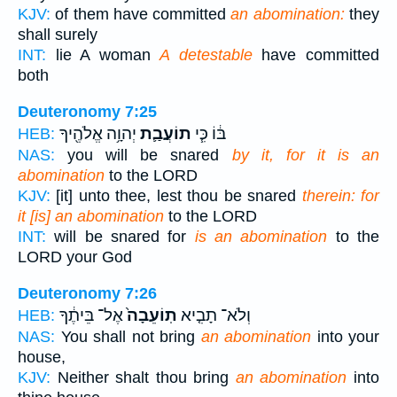
KJV:
of them have committed
an abomination:
they
shall surely
INT:
lie A woman
A detestable
have committed
both
Deuteronomy 7:25
בּ֔וֹ כִּ֧י
תוֹעֲבַ֛ת
יְהוָ֥ה אֱלֹהֶ֖יךָ
HEB:
NAS:
you will be snared
by it, for it is an
abomination
to the LORD
KJV:
[it] unto thee, lest thou be snared
therein: for
it [is] an abomination
to the LORD
INT:
will be snared for
is an abomination
to the
LORD your God
Deuteronomy 7:26
וְלֹא־ תָבִ֤יא
תֽוֹעֵבָה֙
אֶל־ בֵּיתֶ֔ךָ
HEB:
NAS:
You shall not bring
an abomination
into your
house,
KJV:
Neither shalt thou bring
an abomination
into