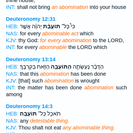
thine house,
INT:
shall not bring
an abomination
into your house
Deuteronomy 12:31
כִּי֩ כָּל־
תּוֹעֲבַ֨ת
יְהוָ֜ה אֲשֶׁ֣ר
HEB:
NAS:
for every
abominable act
which
KJV:
thy God:
for every abomination
to the LORD,
INT:
for every
abominable
the LORD which
Deuteronomy 13:14
הַדָּבָ֔ר נֶעֶשְׂתָ֛ה
הַתּוֹעֵבָ֥ה
הַזֹּ֖את בְּקִרְבֶּֽךָ׃
HEB:
NAS:
that this
abomination
has been done
KJV:
[that] such
abomination
is wrought
INT:
the matter has been done
abomination
such
among
Deuteronomy 14:3
תֹאכַ֖ל כָּל־
תּוֹעֵבָֽה׃
HEB:
NAS:
any
detestable thing.
KJV:
Thou shalt not eat
any abominable thing.