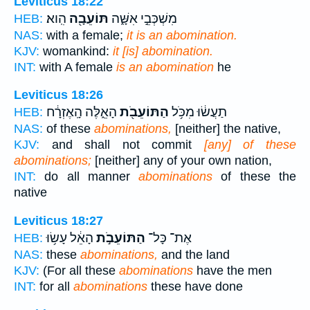
Leviticus 18:22
מִשְׁכְּבֵ֣י אִשָּׁ֑ה
תּוֹעֵבָ֖ה
הִֽוא׃
HEB:
NAS:
with a female;
it is an abomination.
KJV:
womankind:
it [is] abomination.
INT:
with A female
is an abomination
he
Leviticus 18:26
תַעֲשׂ֔וּ מִכֹּ֥ל
הַתּוֹעֵבֹ֖ת
הָאֵ֑לֶּה הָֽאֶזְרָ֔ח
HEB:
NAS:
of these
abominations,
[neither] the native,
KJV:
and shall not commit
[any] of these
abominations;
[neither] any of your own nation,
INT:
do all manner
abominations
of these the
native
Leviticus 18:27
אֶת־ כָּל־
הַתּוֹעֵבֹ֣ת
הָאֵ֔ל עָשׂ֥וּ
HEB:
NAS:
these
abominations,
and the land
KJV:
(For all these
abominations
have the men
INT:
for all
abominations
these have done