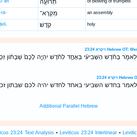
ū-‘āh
תְּרוּעָ֖ה
of blowing of trumpets
-rā-
מִקְרָא־
an assembly
ḏeš.
קֹֽדֶשׁ׃
holy
ויקרא 23:24 Hebrew 
 לֵאמֹ֑ר בַּחֹ֨דֶשׁ הַשְּׁבִיעִ֜י בְּאֶחָ֣ד לַחֹ֗דֶשׁ יִהְיֶ֤ה לָכֶם֙ שַׁבָּתֹ֔ון זִכְ
ויקרא 23:24 
לאמר בחדש השביעי באחד לחדש יהיה לכם שבתון זכר
Additional Parallel Hebrew
ticus 23:24 Text Analysis
•
Leviticus 23:24 Interlinear
•
Leviti