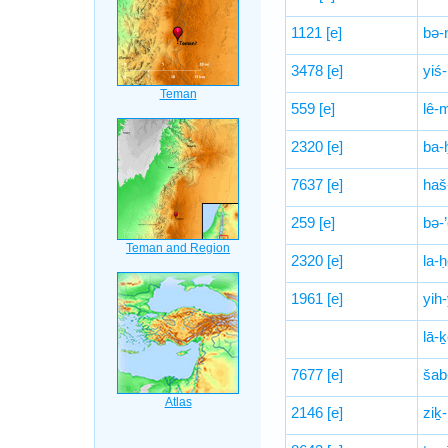
1121
[e]
bə-
3478
[e]
yiś-
559
[e]
lê-
2320
[e]
ba-
7637
[e]
haš-
259
[e]
bə-
2320
[e]
la-
1961
[e]
yih
lā-
7677
[e]
šab
2146
[e]
ziḵ