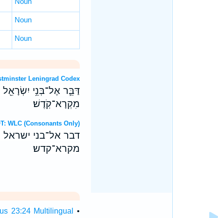
Noun
Noun
Noun
OT: Westminster Leningrad Codex
דַּבֵּ֛ר אֶל־בְּנֵ֥י יִשְׂרָאֵ֖ל
מִקְרָא־קֹֽדֶשׁ׃
Hebrew OT: WLC (Consonants Only)
דבר אל־בני ישראל 
מקרא־קדש׃
cus 23:24 Multilingual
•