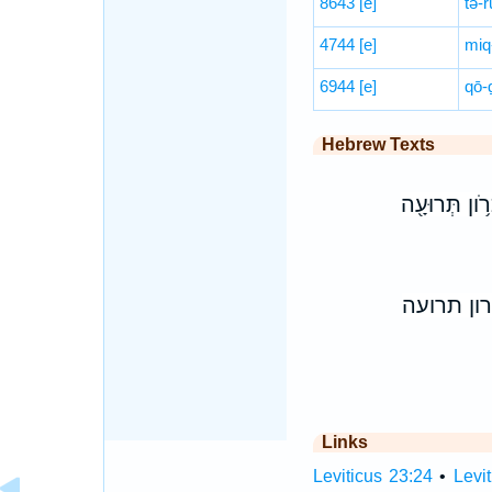
8643
[e]
tə-r
4744
[e]
miq
6944
[e]
qō-
Hebrew Texts
רֹ֥ון תְּרוּעָ֖ה
ון תרועה
Links
Leviticus 23:24
•
Levi