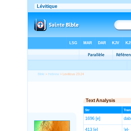
Bible
>
Hebrew
> Leviticus 23:24
Text Analysis
Str
Trans
1696
[e]
dab
413
[e]
’el-