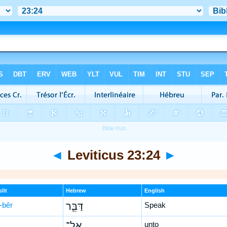
◄
Leviticus 23:24
►
lit
Hebrew
English
-bêr
דַּבֵּ֛ר
Speak
אֶל־
unto