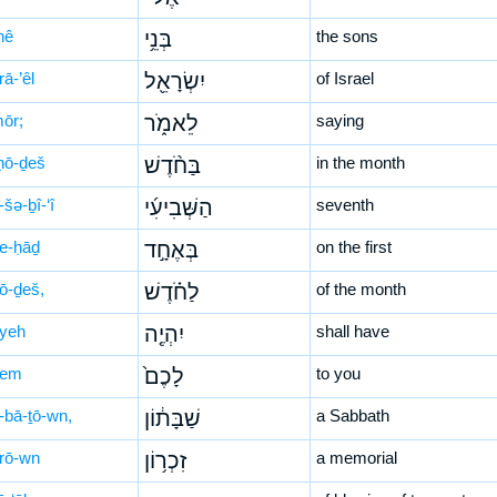
nê
בְּנֵ֥י
the sons
rā-’êl
יִשְׂרָאֵ֖ל
of Israel
mōr;
לֵאמֹ֑ר
saying
ḥō-ḏeš
בַּחֹ֨דֶשׁ
in the month
šə-ḇî-‘î
הַשְּׁבִיעִ֜י
seventh
’e-ḥāḏ
בְּאֶחָ֣ד
on the first
ḥō-ḏeš,
לַחֹ֗דֶשׁ
of the month
-yeh
יִהְיֶ֤ה
shall have
ḵem
לָכֶם֙
to you
-bā-ṯō-wn,
שַׁבָּת֔וֹן
a Sabbath
-rō-wn
זִכְר֥וֹן
a memorial