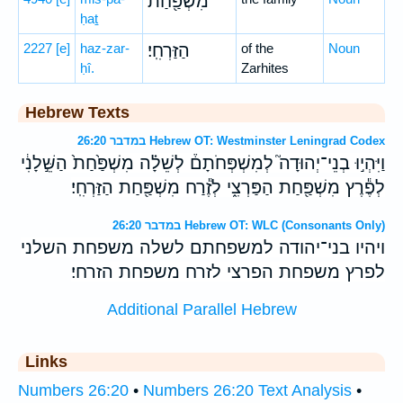
מִשְׁפַּ֖חַת
ḥaṯ
2227
[e]
haz-zar-
הַזַּרְחִֽי׃
of the
Noun
ḥî.
Zarhites
Hebrew Texts
במדבר 26:20 Hebrew OT: Westminster Leningrad Codex
וַיִּהְי֣וּ בְנֵי־יְהוּדָה֮ לְמִשְׁפְּחֹתָם֒ לְשֵׁלָ֗ה מִשְׁפַּ֙חַת֙ הַשֵּׁ֣לָנִ֔י
לְפֶ֕רֶץ מִשְׁפַּ֖חַת הַפַּרְצִ֑י לְזֶ֕רַח מִשְׁפַּ֖חַת הַזַּרְחִֽי׃
במדבר 26:20 Hebrew OT: WLC (Consonants Only)
ויהיו בני־יהודה למשפחתם לשלה משפחת השלני
לפרץ משפחת הפרצי לזרח משפחת הזרחי׃
Additional Parallel Hebrew
Links
Numbers 26:20
•
Numbers 26:20 Text Analysis
•