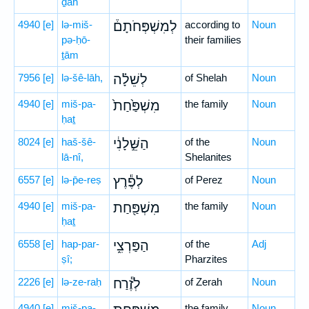
ḏāh
4940
[e]
lə-miš-
לְמִשְׁפְּחֹתָם֒
according to
Noun
pə-ḥō-
their families
ṯām
7956
[e]
lə-šê-lāh,
לְשֵׁלָ֗ה
of Shelah
Noun
4940
[e]
miš-pa-
מִשְׁפַּ֙חַת֙
the family
Noun
ḥaṯ
8024
[e]
haš-šê-
הַשֵּׁ֣לָנִ֔י
of the
Noun
lā-nî,
Shelanites
6557
[e]
lə-p̄e-reṣ
לְפֶ֕רֶץ
of Perez
Noun
4940
[e]
miš-pa-
מִשְׁפַּ֖חַת
the family
Noun
ḥaṯ
6558
[e]
hap-par-
הַפַּרְצִ֑י
of the
Adj
ṣî;
Pharzites
2226
[e]
lə-ze-raḥ
לְזֶ֕רַח
of Zerah
Noun
4940
[e]
miš-pa-
the family
Noun