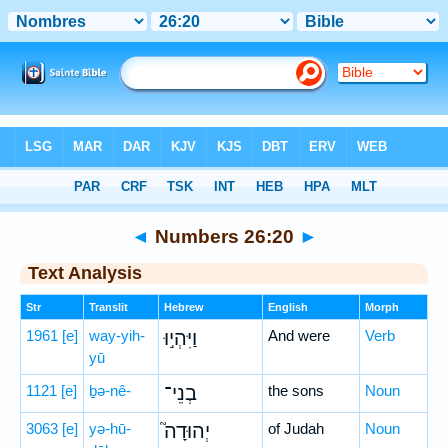
Bible
>
Hebrew
> Numbers 26:20
◄
Numbers 26:20
►
Text Analysis
Str
Translit
Hebrew
English
Morph
1961
[e]
way-yih-
וַיִּהְי֣וּ
And were
Verb
yū
1121
[e]
ḇə-nê-
בְנֵי־
the sons
Noun
3063
[e]
yə-hū-
יְהוּדָה֮
of Judah
Noun