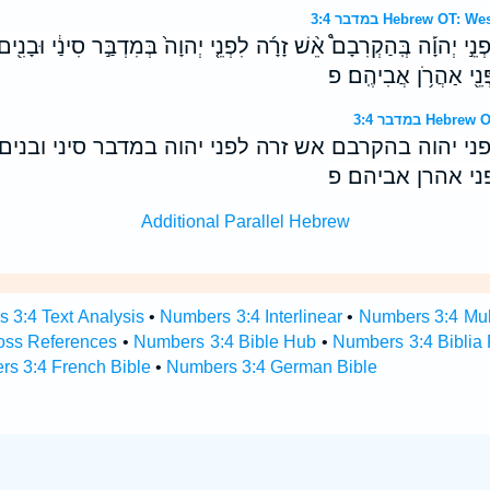
במדבר 3:4 Hebrew O
ְנֵ֣י יְהוָ֡ה בְּֽהַקְרִבָם֩ אֵ֨שׁ זָרָ֜ה לִפְנֵ֤י יְהוָה֙ בְּמִדְבַּ֣ר סִינַ֔י וּבָנִ֖י
ּנֵ֖י אַהֲרֹ֥ן אֲבִיהֶֽם׃ פ
במדבר 3:4 H
פני יהוה בהקרבם אש זרה לפני יהוה במדבר סיני ובנים 
י אהרן אביהם׃ פ
Additional Parallel Hebrew
 3:4 Text Analysis
•
Numbers 3:4 Interlinear
•
Numbers 3:4 Mult
oss References
•
Numbers 3:4 Bible Hub
•
Numbers 3:4 Biblia 
s 3:4 French Bible
•
Numbers 3:4 German Bible