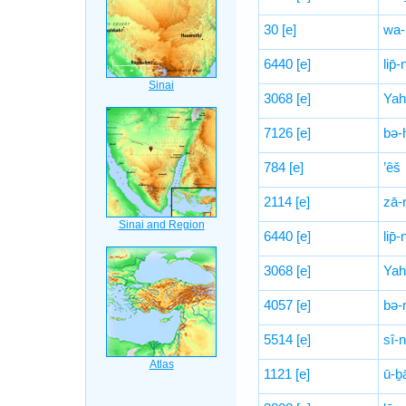
30
[e]
wa-
6440
[e]
lip̄-
3068
[e]
Yah
7126
[e]
bə-
784
[e]
’êš
2114
[e]
zā-
6440
[e]
lip̄-
3068
[e]
Yah
4057
[e]
bə-
5514
[e]
sî-n
1121
[e]
ū-ḇ