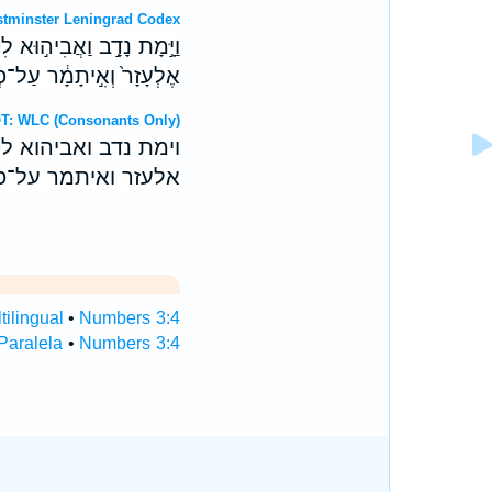
T: Westminster Leningrad Codex
וַיָּ֣מָת נָדָ֣ב וַאֲבִיה֣וּא לִפ
אֶלְעָזָר֙ וְאִ֣יתָמָ֔ר עַל־פְ
ebrew OT: WLC (Consonants Only)
וימת נדב ואביהוא ל
אלעזר ואיתמר על־פנ
ilingual
•
Numbers 3:4
Paralela
•
Numbers 3:4