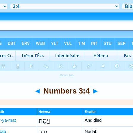
◄
Numbers 3:4
►
lit
Hebrew
English
-yā-māṯ
וַיָּ֣מָת
And died
ḏāḇ
נָדָ֣ב
Nadab