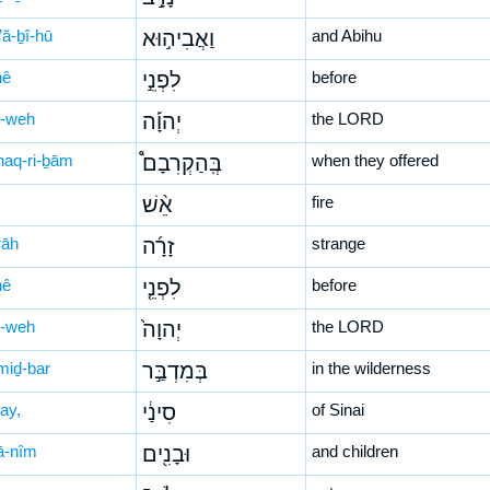
’ă-ḇî-hū
וַאֲבִיה֣וּא
and Abihu
nê
לִפְנֵ֣י
before
-weh
יְהוָ֡ה
the LORD
haq-ri-ḇām
בְּֽהַקְרִבָם֩
when they offered
אֵ֨שׁ
fire
rāh
זָרָ֜ה
strange
nê
לִפְנֵ֤י
before
-weh
יְהוָה֙
the LORD
miḏ-bar
בְּמִדְבַּ֣ר
in the wilderness
ay,
סִינַ֔י
of Sinai
ā-nîm
וּבָנִ֖ים
and children