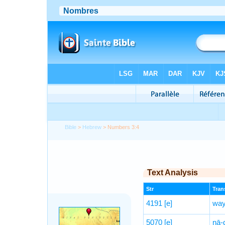
Bible
>
Hebrew
> Numbers 3:4
Text Analysis
Str
Trans
4191
[e]
way
5070
[e]
nā-