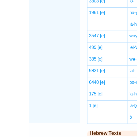
3808
[e]
lō-
1961
[e]
hā-
lā-
3547
[e]
way
499
[e]
’el-
385
[e]
wə-’
5921
[e]
‘al-
6440
[e]
pə-
175
[e]
’a-
1
[e]
’ă-
p̄
Hebrew Texts