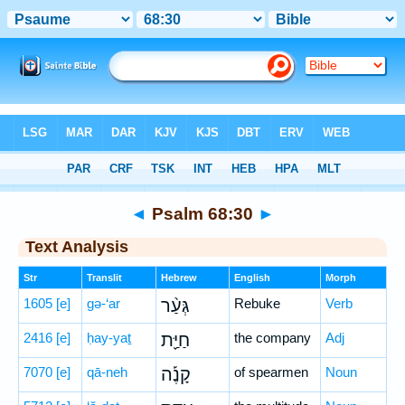
Bible
>
Hebrew
> Psalm 68:30
◄
Psalm 68:30
►
Text Analysis
Str
Translit
Hebrew
English
Morph
1605
[e]
gə-‘ar
גְּעַ֨ר
Rebuke
Verb
2416
[e]
ḥay-yaṯ
חַיַּ֪ת
the company
Adj
7070
[e]
qā-neh
קָנֶ֡ה
of spearmen
Noun