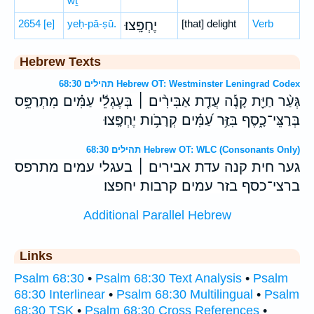
wṯ
2654
[e]
yeḥ-pā-ṣū.
יֶחְפָּֽצוּ׃
[that] delight
Verb
Hebrew Texts
תהילים 68:30 Hebrew OT: Westminster Leningrad Codex
גְּעַ֨ר חַיַּ֪ת קָנֶ֡ה עֲדַ֤ת אַבִּירִ֨ים ׀ בְּעֶגְלֵ֬י עַמִּ֗ים מִתְרַפֵּ֥ס
בְּרַצֵּי־כָ֑סֶף בִּזַּ֥ר עַ֝מִּ֗ים קְרָבֹ֥ות יֶחְפָּֽצוּ׃
תהילים 68:30 Hebrew OT: WLC (Consonants Only)
גער חית קנה עדת אבירים ׀ בעגלי עמים מתרפס
ברצי־כסף בזר עמים קרבות יחפצו׃
Additional Parallel Hebrew
Links
Psalm 68:30
•
Psalm 68:30 Text Analysis
•
Psalm
68:30 Interlinear
•
Psalm 68:30 Multilingual
•
Psalm
68:30 TSK
•
Psalm 68:30 Cross References
•