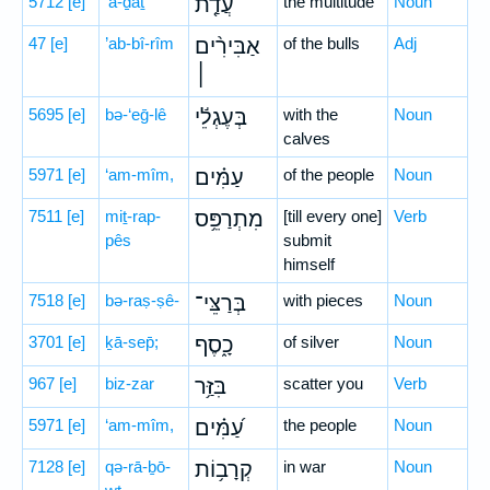
5712
[e]
‘ă-ḏaṯ
עֲדַ֤ת
the multitude
Noun
47
[e]
’ab-bî-rîm
אַבִּירִ֨ים
of the bulls
Adj
׀
5695
[e]
bə-‘eḡ-lê
בְּעֶגְלֵ֬י
with the
Noun
calves
5971
[e]
‘am-mîm,
עַמִּ֗ים
of the people
Noun
7511
[e]
miṯ-rap-
מִתְרַפֵּ֥ס
[till every one]
Verb
pês
submit
himself
7518
[e]
bə-raṣ-ṣê-
בְּרַצֵּי־
with pieces
Noun
3701
[e]
ḵā-sep̄;
כָ֑סֶף
of silver
Noun
967
[e]
biz-zar
בִּזַּ֥ר
scatter you
Verb
5971
[e]
‘am-mîm,
עַ֝מִּ֗ים
the people
Noun
7128
[e]
qə-rā-ḇō-
קְרָב֥וֹת
in war
Noun