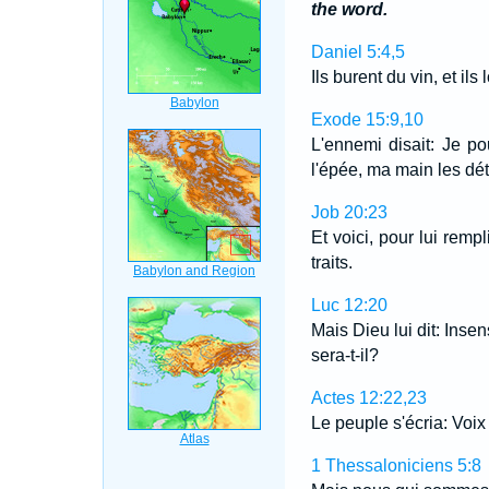
the word.
Daniel 5:4,5
Ils burent du vin, et ils
Exode 15:9,10
L'ennemi disait: Je po
l'épée, ma main les dé
Job 20:23
Et voici, pour lui remp
traits.
Luc 12:20
Mais Dieu lui dit: Inse
sera-t-il?
Actes 12:22,23
Le peuple s'écria: Voi
1 Thessaloniciens 5:8