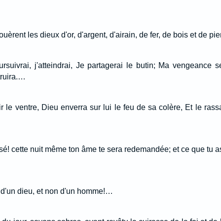
 louèrent les dieux d'or, d'argent, d'airain, de fer, de bois et de pi
ursuivrai, j'atteindrai, Je partagerai le butin; Ma vengeance se
truira.…
lir le ventre, Dieu enverra sur lui le feu de sa colère, Et le ras
nsé! cette nuit même ton âme te sera redemandée; et ce que tu a
x d'un dieu, et non d'un homme!…