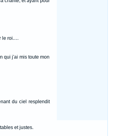
a charité, et ayant pour
r le roi.…
n qui j'ai mis toute mon
nant du ciel resplendit
tables et justes.