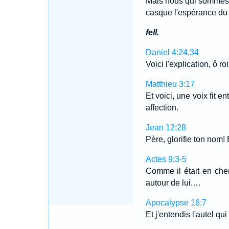
Mais nous qui sommes du
casque l'espérance du 
fell.
Daniel 4:24,34
Voici l'explication, ô r
Matthieu 3:17
Et voici, une voix fit 
affection.
Jean 12:28
Père, glorifie ton nom! Et
Actes 9:3-5
Comme il était en chem
autour de lui.…
Apocalypse 16:7
Et j'entendis l'autel qu