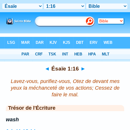
Bible
>
Ésaïe
>
Chapitre 1
> Verset 16
◄
Ésaïe 1:16
►
Lavez-vous, purifiez-vous, Otez de devant mes
yeux la méchanceté de vos actions; Cessez de
faire le mal.
Trésor de l'Écriture
wash