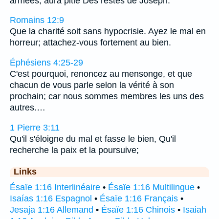
armées, aura pitié Des restes de Joseph.
Romains 12:9
Que la charité soit sans hypocrisie. Ayez le mal en
horreur; attachez-vous fortement au bien.
Éphésiens 4:25-29
C'est pourquoi, renoncez au mensonge, et que
chacun de vous parle selon la vérité à son
prochain; car nous sommes membres les uns des
autres.…
1 Pierre 3:11
Qu'il s'éloigne du mal et fasse le bien, Qu'il
recherche la paix et la poursuive;
Links
Ésaïe 1:16 Interlinéaire
•
Ésaïe 1:16 Multilingue
•
Isaías 1:16 Espagnol
•
Ésaïe 1:16 Français
•
Jesaja 1:16 Allemand
•
Ésaïe 1:16 Chinois
•
Isaiah