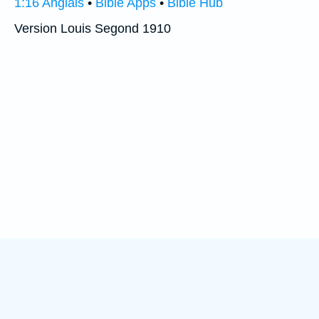
1:16 Anglais
•
Bible Apps
•
Bible Hub
Version Louis Segond 1910