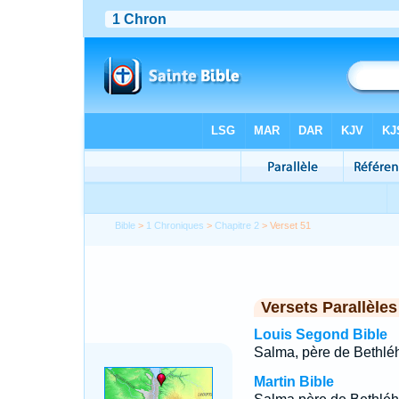
Bible
>
1 Chroniques
>
Chapitre 2
> Verset 51
Versets Parallèles
Louis Segond Bible
Salma, père de Bethlé
Martin Bible