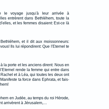
le le voyage jusqu'à leur arrivée à
lles entrèrent dans Bethléhem, toute la
d'elles, et les femmes disaient: Est-ce là
 Bethléhem, et il dit aux moissonneurs:
vous! Ils lui répondirent: Que l'Eternel te
 à la porte et les anciens dirent: Nous en
'Eternel rende la femme qui entre dans
Rachel et à Léa, qui toutes les deux ont
 Manifeste ta force dans Ephrata, et fais-
éhem!
léhem en Judée, au temps du roi Hérode,
nt arrivèrent à Jérusalem,…