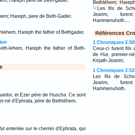
em, Hareph père de Beth-gader.
Bethléhem; Hareph
Les fils de Scho
52
Jearim, furen
hem; Hareph, pere de Beth-Gader.
Hammenuhoth.…
thlehem, Hareph the father of Bethgader.
Références Cro
ion
1 Chroniques 2:50
eth-lehem, Hareph the father of Beth-
Ceux-ci furent fils
de Hur, premier-né
Kirjath-Jearim;
e
1 Chroniques 2:52
Les fils de Schob
Jearim, furen
Hammenuhoth.
Guedor, et Ezer père de Huscha. Ce sont
mier-né d'Ephrata, père de Bethléhem.
fut enterrée sur le chemin d'Ephrata, qui