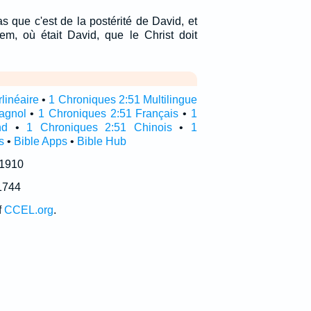
pas que c'est de la postérité de David, et
em, où était David, que le Christ doit
linéaire
•
1 Chroniques 2:51 Multilingue
agnol
•
1 Chroniques 2:51 Français
•
1
nd
•
1 Chroniques 2:51 Chinois
•
1
s
•
Bible Apps
•
Bible Hub
 1910
1744
f
CCEL.org
.