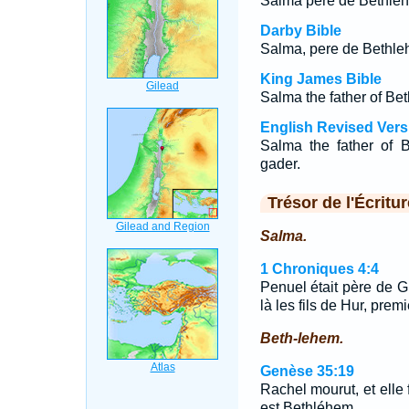
Salma père de Bethléh
Darby Bible
Salma, pere de Bethle
King James Bible
Salma the father of Be
English Revised Vers
Salma the father of B
gader.
Trésor de l'Écritur
Salma.
1 Chroniques 4:4
Penuel était père de 
là les fils de Hur, pre
Beth-lehem.
Genèse 35:19
Rachel mourut, et elle 
est Bethléhem.