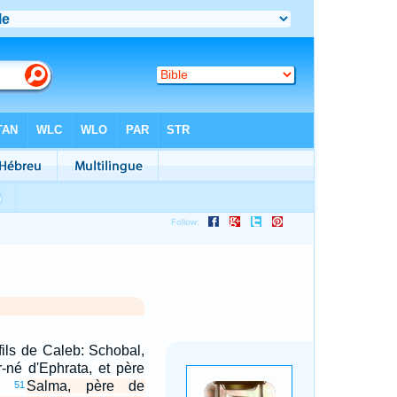
fils de Caleb: Schobal,
r-né d'Ephrata, et père
m;
Salma, père de
51