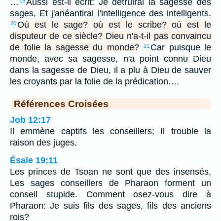
…
Aussi est-il écrit: Je détruirai la sagesse des
19
sages, Et j'anéantirai l'intelligence des intelligents.
Où est le sage? où est le scribe? où est le
20
disputeur de ce siècle? Dieu n'a-t-il pas convaincu
de folie la sagesse du monde?
Car puisque le
21
monde, avec sa sagesse, n'a point connu Dieu
dans la sagesse de Dieu, il a plu à Dieu de sauver
les croyants par la folie de la prédication.…
Références Croisées
Job 12:17
Il emmène captifs les conseillers; Il trouble la
raison des juges.
Ésaïe 19:11
Les princes de Tsoan ne sont que des insensés,
Les sages conseillers de Pharaon forment un
conseil stupide. Comment osez-vous dire à
Pharaon: Je suis fils des sages, fils des anciens
rois?