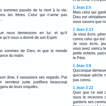
1 Jean 2:5
 sommes passés de la mort à la vie,
Mais celui qui gard
ns les frères. Celui qui n'aime pas
Dieu est véritableme
.…
nous savons que no
1 Jean 2:13
e nous demeurons en lui, et qu'il
Je vous écris, pèr
 qu'il nous a donné de son Esprit.
connu celui qui es
Je vous écris, je
vous avez vaincu le 
s sommes de Dieu, et que le monde
petits enfants, pa
sance du malin.
le Père.
1 Jean 3:6
Quiconque demeure 
quiconque pèche ne
son âme, il rassasiera ses regards; Par
pas connu.
serviteur juste justifiera beaucoup
gera de leurs iniquités.
1 Jean 3:22
Quoi que ce soit 
nous le recevons 
gardons ses comma