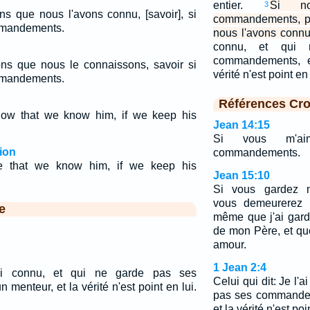
entier.
Si no
3
ns que nous l'avons connu, [savoir], si
commandements, pa
mmandements.
nous l'avons connu
connu, et qui
commandements, e
ns que nous le connaissons, savoir si
vérité n'est point en
mmandements.
Références Cro
ow that we know him, if we keep his
Jean 14:15
Si vous m'ai
ion
commandements.
 that we know him, if we keep his
Jean 15:10
Si vous gardez 
vous demeurerez
e
même que j'ai gar
de mon Père, et q
amour.
1 Jean 2:4
'ai connu, et qui ne garde pas ses
Celui qui dit: Je l'
enteur, et la vérité n'est point en lui.
pas ses commandem
et la vérité n'est poi