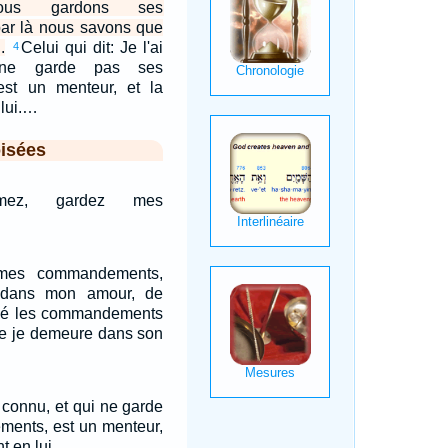
us gardons ses
r là nous savons que
.
Celui qui dit: Je l'ai
4
 ne garde pas ses
st un menteur, et la
 lui.…
isées
mez, gardez mes
mes commandements,
 dans mon amour, de
dé les commandements
ue je demeure dans son
ai connu, et qui ne garde
ents, est un menteur,
nt en lui.