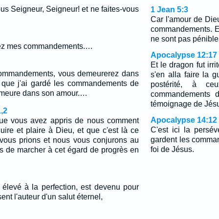
s Seigneur, Seigneur! et ne faites-vous
1 Jean 5:3
Car l'amour de Die
commandements. E
ne sont pas pénible
rdez mes commandements.…
Apocalypse 12:17
Et le dragon fut irri
commandements, vous demeurerez dans
s'en alla faire la 
que j'ai gardé les commandements de
postérité, à ce
emeure dans son amour.…
commandements de
témoignage de Jés
,2
Apocalypse 14:12
sque vous avez appris de nous comment
C'est ici la persé
re et plaire à Dieu, et que c'est là ce
gardent les comma
 vous prions et nous vous conjurons au
foi de Jésus.
 de marcher à cet égard de progrès en
é élevé à la perfection, est devenu pour
ent l'auteur d'un salut éternel,