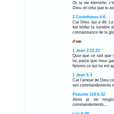
Or, la vie éternelle, c'
Dieu, et celui que tu a
2 Corinthiens 4:6
Car Dieu, qui a dit: La
fait briller la lumière
connaissance de la gloi
if we.
1 Jean 3:22,23
Quoi que ce soit que
lui, parce que nous 
faisons ce qui lui est 
1 Jean 5:3
Car l'amour de Dieu c
ses commandements ne
Psaume 119:6,32
Alors je ne rougi
commandements.…
Luc 6:46