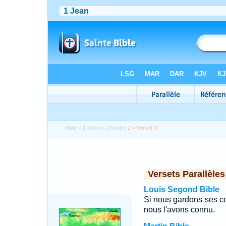
Bible
>
1 Jean
>
Chapitre 2
> Verset 3
Versets Parallèles
Louis Segond Bible
Si nous gardons ses 
nous l'avons connu.