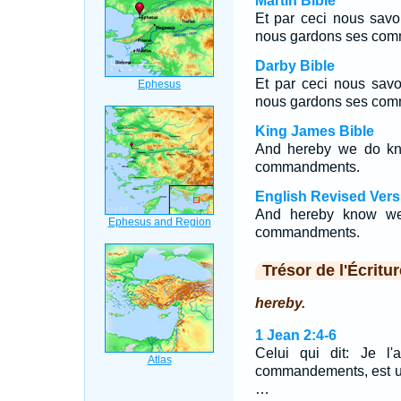
Martin Bible
Et par ceci nous savo
nous gardons ses co
Darby Bible
Et par ceci nous savo
nous gardons ses co
King James Bible
And hereby we do kn
commandments.
English Revised Vers
And hereby know we
commandments.
Trésor de l'Écritur
hereby.
1 Jean 2:4-6
Celui qui dit: Je l
commandements, est un m
…