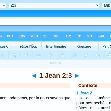
◄
1 Jean 2:3
►
Contexte
1 Jean 2
commandements, par là nous savons que
…
Il est lui-même
2
pour nos péchés, 
nôtres, mais auss