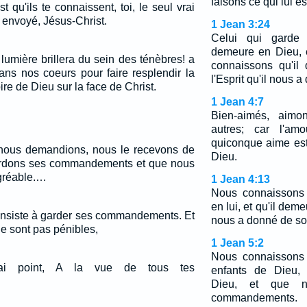
faisons ce qui lui e
est qu'ils te connaissent, toi, le seul vrai
s envoyé, Jésus-Christ.
1 Jean 3:24
Celui qui garde
demeure en Dieu, e
 lumière brillera du sein des ténèbres! a
connaissons qu'il
 dans nos coeurs pour faire resplendir la
l'Esprit qu'il nous a
re de Dieu sur la face de Christ.
1 Jean 4:7
Bien-aimés, aimo
autres; car l'am
quiconque aime est
 nous demandions, nous le recevons de
Dieu.
gardons ses commandements et que nous
agréable.…
1 Jean 4:13
Nous connaissons
en lui, et qu'il dem
onsiste à garder ses commandements. Et
nous a donné de son
 sont pas pénibles,
1 Jean 5:2
Nous connaissons
rai point, A la vue de tous tes
enfants de Dieu,
Dieu, et que n
commandements.