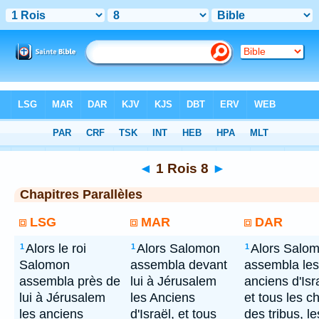
Bible
> 1 Rois 8
◄
1 Rois 8
►
Chapitres Parallèles
LSG
MAR
DAR
Alors le roi
Alors Salomon
Alors Salo
1
1
1
Salomon
assembla devant
assembla les
assembla près de
lui à Jérusalem
anciens d'Isr
lui à Jérusalem
les Anciens
et tous les c
les anciens
d'Israël, et tous
des tribus, le