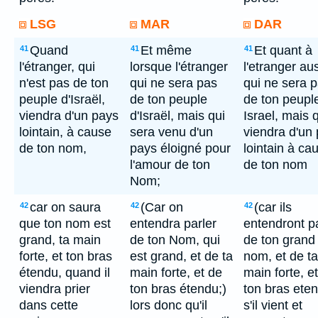
LSG
MAR
DAR
Quand
Et même
Et quant à
41
41
41
l'étranger, qui
lorsque l'étranger
l'etranger aus
n'est pas de ton
qui ne sera pas
qui ne sera 
peuple d'Israël,
de ton peuple
de ton peupl
viendra d'un pays
d'Israël, mais qui
Israel, mais 
lointain, à cause
sera venu d'un
viendra d'un
de ton nom,
pays éloigné pour
lointain à ca
l'amour de ton
de ton nom
Nom;
car on saura
(Car on
(car ils
42
42
42
que ton nom est
entendra parler
entendront pa
grand, ta main
de ton Nom, qui
de ton grand
forte, et ton bras
est grand, et de ta
nom, et de ta
étendu, quand il
main forte, et de
main forte, e
viendra prier
ton bras étendu;)
ton bras eten
dans cette
lors donc qu'il
s'il vient et