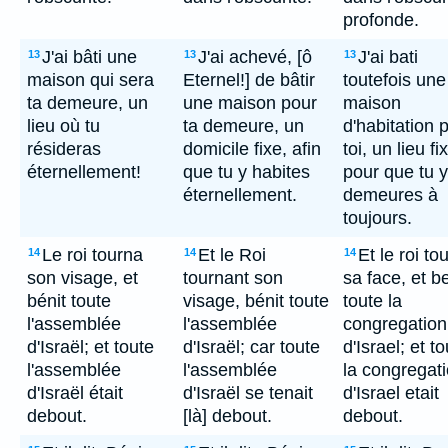
profonde.
J'ai bâti une
J'ai achevé, [ô
J'ai bati
13
13
13
maison qui sera
Eternel!] de bâtir
toutefois une
ta demeure, un
une maison pour
maison
lieu où tu
ta demeure, un
d'habitation 
résideras
domicile fixe, afin
toi, un lieu fi
éternellement!
que tu y habites
pour que tu y
éternellement.
demeures à
toujours.
Le roi tourna
Et le Roi
Et le roi to
14
14
14
son visage, et
tournant son
sa face, et be
bénit toute
visage, bénit toute
toute la
l'assemblée
l'assemblée
congregation
d'Israël; et toute
d'Israël; car toute
d'Israel; et t
l'assemblée
l'assemblée
la congregat
d'Israël était
d'Israël se tenait
d'Israel etait
debout.
[là] debout.
debout.