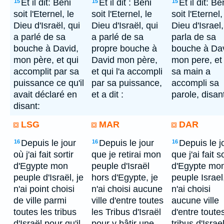
Et il dit: Béni
Et il dit : Béni
Et il dit: Be
15
15
15
soit l'Eternel, le
soit l'Eternel, le
soit l'Eternel,
Dieu d'Israël, qui
Dieu d'Israël, qui
Dieu d'Israel,
a parlé de sa
a parlé de sa
parla de sa
bouche à David,
propre bouche à
bouche à Dav
mon père, et qui
David mon père,
mon pere, et
accomplit par sa
et qui l'a accompli
sa main a
puissance ce qu'il
par sa puissance,
accompli sa
avait déclaré en
et a dit :
parole, disan
disant:
LSG
MAR
DAR
Depuis le jour
Depuis le jour
Depuis le j
16
16
16
où j'ai fait sortir
que je retirai mon
que j'ai fait so
d'Egypte mon
peuple d'Israël
d'Egypte mo
peuple d'Israël, je
hors d'Egypte, je
peuple Israel,
n'ai point choisi
n'ai choisi aucune
n'ai choisi
de ville parmi
ville d'entre toutes
aucune ville
toutes les tribus
les Tribus d'Israël
d'entre toute
d'Israël pour qu'il
pour y bâtir une
tribus d'Israe