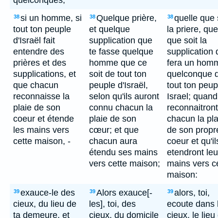
quelconques;
si un homme, si
Quelque prière,
quelle que 
38
38
38
tout ton peuple
et quelque
la priere, que
d'Israël fait
supplication que
que soit la
entendre des
te fasse quelque
supplication
prières et des
homme que ce
fera un hom
supplications, et
soit de tout ton
quelconque 
que chacun
peuple d'Israël,
tout ton peup
reconnaisse la
selon qu'ils auront
Israel; quand 
plaie de son
connu chacun la
reconnaitront
coeur et étende
plaie de son
chacun la pla
les mains vers
cœur; et que
de son propr
cette maison, -
chacun aura
coeur et qu'il
étendu ses mains
etendront leu
vers cette maison;
mains vers c
maison:
exauce-le des
Alors exauce[-
alors, toi,
39
39
39
cieux, du lieu de
les], toi, des
ecoute dans 
ta demeure, et
cieux, du domicile
cieux, le lieu