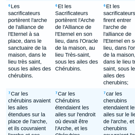
Les
Et les
Et les
6
6
6
sacrificateurs
Sacrificateurs
sacrificateur
portèrent l'arche
portèrent l'Arche
firent entrer
de l'alliance de
de l'Alliance de
l'arche de
l'Eternel à sa
l'Eternel en son
l'alliance de
place, dans le
lieu, dans l'Oracle
l'Eternel en 
sanctuaire de la
de la maison, au
lieu, dans l'o
maison, dans le
lieu Très-saint,
de la maison
lieu très saint,
sous les ailes des
dans le lieu t
sous les ailes des
Chérubins.
saint, sous l
chérubins.
ailes des
cherubins;
Car les
Car les
car les
7
7
7
chérubins avaient
Chérubins
cherubins
les ailes
étendaient les
etendaient le
étendues sur la
ailes sur l'endroit
ailes sur le li
place de l'arche,
où devait être
de l'arche, et
et ils couvraient
l'Arche, et les
cherubins