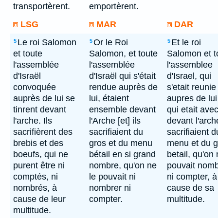
transportèrent.
emportèrent.
LSG
MAR
DAR
Le roi Salomon
Or le Roi
Et le roi
5
5
5
et toute
Salomon, et toute
Salomon et t
l'assemblée
l'assemblée
l'assemblee
d'Israël
d'Israël qui s'était
d'Israel, qui
convoquée
rendue auprès de
s'etait reunie
auprès de lui se
lui, étaient
aupres de lui
tinrent devant
ensemble devant
qui etait avec
l'arche. Ils
l'Arche [et] ils
devant l'arch
sacrifièrent des
sacrifiaient du
sacrifiaient d
brebis et des
gros et du menu
menu et du g
boeufs, qui ne
bétail en si grand
betail, qu'on
purent être ni
nombre, qu'on ne
pouvait nomb
comptés, ni
le pouvait ni
ni compter, à
nombrés, à
nombrer ni
cause de sa
cause de leur
compter.
multitude.
multitude.