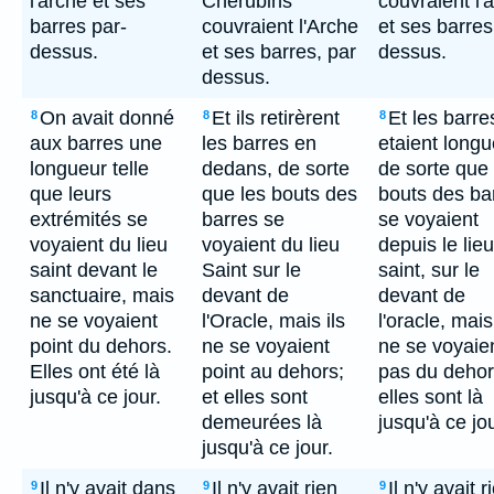
l'arche et ses
Chérubins
couvraient l'
barres par-
couvraient l'Arche
et ses barres
dessus.
et ses barres, par
dessus.
dessus.
On avait donné
Et ils retirèrent
Et les barre
8
8
8
aux barres une
les barres en
etaient longu
longueur telle
dedans, de sorte
de sorte que 
que leurs
que les bouts des
bouts des ba
extrémités se
barres se
se voyaient
voyaient du lieu
voyaient du lieu
depuis le lieu
saint devant le
Saint sur le
saint, sur le
sanctuaire, mais
devant de
devant de
ne se voyaient
l'Oracle, mais ils
l'oracle, mais 
point du dehors.
ne se voyaient
ne se voyaie
Elles ont été là
point au dehors;
pas du dehor
jusqu'à ce jour.
et elles sont
elles sont là
demeurées là
jusqu'à ce jou
jusqu'à ce jour.
Il n'y avait dans
Il n'y avait rien
Il n'y avait r
9
9
9