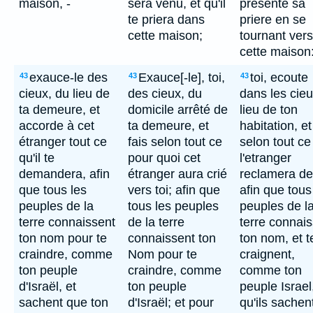
maison, -
sera venu, et qu'il
presente sa
te priera dans
priere en se
cette maison;
tournant vers
cette maison
exauce-le des
Exauce[-le], toi,
toi, ecoute
43
43
43
cieux, du lieu de
des cieux, du
dans les cieu
ta demeure, et
domicile arrêté de
lieu de ton
accorde à cet
ta demeure, et
habitation, et
étranger tout ce
fais selon tout ce
selon tout ce
qu'il te
pour quoi cet
l'etranger
demandera, afin
étranger aura crié
reclamera de 
que tous les
vers toi; afin que
afin que tous
peuples de la
tous les peuples
peuples de l
terre connaissent
de la terre
terre connai
ton nom pour te
connaissent ton
ton nom, et t
craindre, comme
Nom pour te
craignent,
ton peuple
craindre, comme
comme ton
d'Israël, et
ton peuple
peuple Israel
sachent que ton
d'Israël; et pour
qu'ils sachen