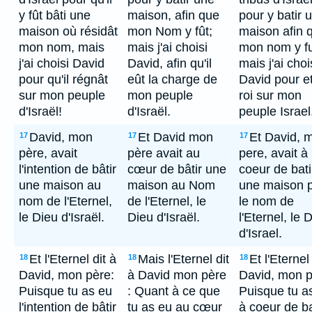
y fût bâti une
maison, afin que
pour y batir 
maison où résidât
mon Nom y fût;
maison afin 
mon nom, mais
mais j'ai choisi
mon nom y fu
j'ai choisi David
David, afin qu'il
mais j'ai choi
pour qu'il régnât
eût la charge de
David pour e
sur mon peuple
mon peuple
roi sur mon
d'Israël!
d'Israël.
peuple Israel
David, mon
Et David mon
Et David, 
17
17
17
père, avait
père avait au
pere, avait à
l'intention de bâtir
cœur de bâtir une
coeur de bati
une maison au
maison au Nom
une maison 
nom de l'Eternel,
de l'Eternel, le
le nom de
le Dieu d'Israël.
Dieu d'Israël.
l'Eternel, le 
d'Israel.
Et l'Eternel dit à
Mais l'Eternel dit
Et l'Eternel
18
18
18
David, mon père:
à David mon père
David, mon p
Puisque tu as eu
: Quant à ce que
Puisque tu a
l'intention de bâtir
tu as eu au cœur
à coeur de ba