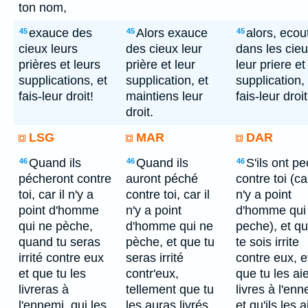
ton nom,
exauce des
Alors exauce
alors, ecou
45
45
45
cieux leurs
des cieux leur
dans les cie
prières et leurs
prière et leur
leur priere et
supplications, et
supplication, et
supplication, 
fais-leur droit!
maintiens leur
fais-leur droit
droit.
LSG
MAR
DAR
Quand ils
Quand ils
S'ils ont p
46
46
46
pécheront contre
auront péché
contre toi (car
toi, car il n'y a
contre toi, car il
n'y a point
point d'homme
n'y a point
d'homme qui
qui ne pèche,
d'homme qui ne
peche), et qu
quand tu seras
pèche, et que tu
te sois irrite
irrité contre eux
seras irrité
contre eux, e
et que tu les
contr'eux,
que tu les ai
livreras à
tellement que tu
livres à l'enn
l'ennemi, qui les
les auras livrés
et qu'ils les a