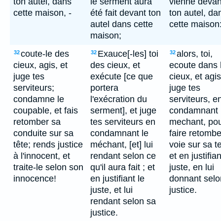
ton autel, dans
le serment aura
vienne devan
cette maison, -
été fait devant ton
ton autel, da
autel dans cette
cette maison
maison;
coute-le des
Exauce[-les] toi
alors, toi,
32
32
32
cieux, agis, et
des cieux, et
ecoute dans 
juge tes
exécute [ce que
cieux, et agis
serviteurs;
portera
juge tes
condamne le
l'exécration du
serviteurs, e
coupable, et fais
serment], et juge
condamnant 
retomber sa
tes serviteurs en
mechant, po
conduite sur sa
condamnant le
faire retombe
tête; rends justice
méchant, [et] lui
voie sur sa te
à l'innocent, et
rendant selon ce
et en justifian
traite-le selon son
qu'il aura fait ; et
juste, en lui
innocence!
en justifiant le
donnant selo
juste, et lui
justice.
rendant selon sa
justice.