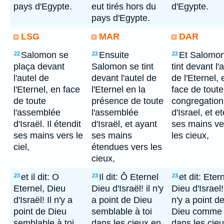
pays d'Egypte.
eut tirés hors du
d'Egypte.
pays d'Egypte.
LSG
MAR
DAR
Salomon se
Ensuite
Et Salomon
22
22
22
plaça devant
Salomon se tint
tint devant l'
l'autel de
devant l'autel de
de l'Eternel, 
l'Eternel, en face
l'Eternel en la
face de toute
de toute
présence de toute
congregation
l'assemblée
l'assemblée
d'Israel, et e
d'Israël. Il étendit
d'Israël, et ayant
ses mains ve
ses mains vers le
ses mains
les cieux,
ciel,
étendues vers les
cieux,
et il dit: O
Il dit: Ô Eternel
et dit: Eter
23
23
23
Eternel, Dieu
Dieu d'Israël! il n'y
Dieu d'Israel! 
d'Israël! Il n'y a
a point de Dieu
n'y a point d
point de Dieu
semblable à toi
Dieu comme t
semblable à toi,
dans les cieux en
dans les cie