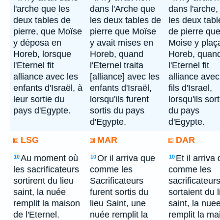
l'arche que les
dans l'Arche que
dans l'arche,
deux tables de
les deux tables de
les deux tabl
pierre, que Moïse
pierre que Moïse
de pierre qu
y déposa en
y avait mises en
Moise y plaç
Horeb, lorsque
Horeb, quand
Horeb, quan
l'Eternel fit
l'Eternel traita
l'Eternel fit
alliance avec les
[alliance] avec les
alliance avec
enfants d'Israël, à
enfants d'Israël,
fils d'Israel,
leur sortie du
lorsqu'ils furent
lorsqu'ils sort
pays d'Egypte.
sortis du pays
du pays
d'Egypte.
d'Egypte.
LSG
MAR
DAR
Au moment où
Or il arriva que
Et il arriva
10
10
10
les sacrificateurs
comme les
comme les
sortirent du lieu
Sacrificateurs
sacrificateur
saint, la nuée
furent sortis du
sortaient du l
remplit la maison
lieu Saint, une
saint, la nue
de l'Eternel.
nuée remplit la
remplit la ma