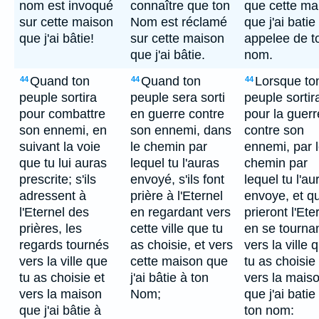
nom est invoqué
connaître que ton
que cette ma
sur cette maison
Nom est réclamé
que j'ai batie
que j'ai bâtie!
sur cette maison
appelee de t
que j'ai bâtie.
nom.
Quand ton
Quand ton
Lorsque to
44
44
44
peuple sortira
peuple sera sorti
peuple sortir
pour combattre
en guerre contre
pour la guerr
son ennemi, en
son ennemi, dans
contre son
suivant la voie
le chemin par
ennemi, par 
que tu lui auras
lequel tu l'auras
chemin par
prescrite; s'ils
envoyé, s'ils font
lequel tu l'au
adressent à
prière à l'Eternel
envoye, et qu
l'Eternel des
en regardant vers
prieront l'Ete
prières, les
cette ville que tu
en se tourna
regards tournés
as choisie, et vers
vers la ville 
vers la ville que
cette maison que
tu as choisie 
tu as choisie et
j'ai bâtie à ton
vers la mais
vers la maison
Nom;
que j'ai batie
que j'ai bâtie à
ton nom: