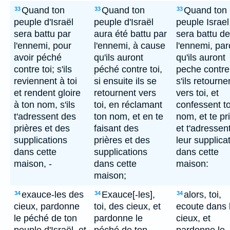
Quand ton
Quand ton
Quand ton
33
33
33
peuple d'Israël
peuple d'Israël
peuple Israel
sera battu par
aura été battu par
sera battu d
l'ennemi, pour
l'ennemi, à cause
l'ennemi, par
avoir péché
qu'ils auront
qu'ils auront
contre toi; s'ils
péché contre toi,
peche contre 
reviennent à toi
si ensuite ils se
s'ils retourne
et rendent gloire
retournent vers
vers toi, et
à ton nom, s'ils
toi, en réclamant
confessent t
t'adressent des
ton nom, et en te
nom, et te pri
prières et des
faisant des
et t'adressen
supplications
prières et des
leur supplica
dans cette
supplications
dans cette
maison, -
dans cette
maison:
maison;
exauce-les des
Exauce[-les],
alors, toi,
34
34
34
cieux, pardonne
toi, des cieux, et
ecoute dans 
le péché de ton
pardonne le
cieux, et