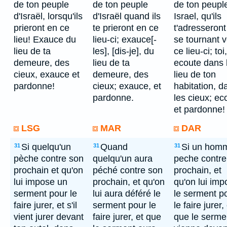
de ton peuple
de ton peuple
de ton peupl
d'Israël, lorsqu'ils
d'Israël quand ils
Israel, qu'ils
prieront en ce
te prieront en ce
t'adresseront
lieu! Exauce du
lieu-ci; exauce[-
se tournant v
lieu de ta
les], [dis-je], du
ce lieu-ci; toi,
demeure, des
lieu de ta
ecoute dans 
cieux, exauce et
demeure, des
lieu de ton
pardonne!
cieux; exauce, et
habitation, d
pardonne.
les cieux; ec
et pardonne!
LSG
MAR
DAR
Si quelqu'un
Quand
Si un hom
31
31
31
pèche contre son
quelqu'un aura
peche contre
prochain et qu'on
péché contre son
prochain, et
lui impose un
prochain, et qu'on
qu'on lui imp
serment pour le
lui aura déféré le
le serment p
faire jurer, et s'il
serment pour le
le faire jurer,
vient jurer devant
faire jurer, et que
que le serme