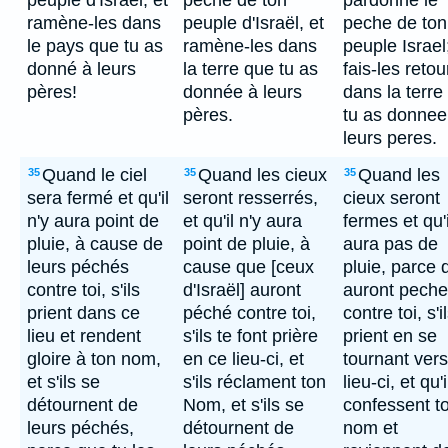
peuple d'Israël, et
péché de ton
pardonne le
ramène-les dans
peuple d'Israël, et
peche de ton
le pays que tu as
ramène-les dans
peuple Israel
donné à leurs
la terre que tu as
fais-les retou
pères!
donnée à leurs
dans la terre
pères.
tu as donnee
leurs peres.
Quand le ciel
Quand les cieux
Quand les
35
35
35
sera fermé et qu'il
seront resserrés,
cieux seront
n'y aura point de
et qu'il n'y aura
fermes et qu'i
pluie, à cause de
point de pluie, à
aura pas de
leurs péchés
cause que [ceux
pluie, parce q
contre toi, s'ils
d'Israël] auront
auront peche
prient dans ce
péché contre toi,
contre toi, s'i
lieu et rendent
s'ils te font prière
prient en se
gloire à ton nom,
en ce lieu-ci, et
tournant vers
et s'ils se
s'ils réclament ton
lieu-ci, et qu'i
détournent de
Nom, et s'ils se
confessent t
leurs péchés,
détournent de
nom et