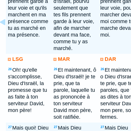
prennent garde à
d'Israël, pourvu
prennent gar
leur voie et qu'ils
seulement que
leur voie, po
marchent en ma
tes fils prennent
marcher dev
présence comme
garde à leur voie,
moi comme t
tu as marché en
afin de marcher
marche deva
ma présence.
devant ma face,
moi.
comme tu y as
marché.
LSG
MAR
DAR
Oh! qu'elle
Et maintenant, ô
Et mainten
26
26
26
s'accomplisse,
Dieu d'Israël! je te
o Dieu d'Israe
Dieu d'Israël, la
prie, que ta
te prie, que t
promesse que tu
parole, laquelle tu
paroles, que 
as faite à ton
as prononcée à
as dites à to
serviteur David,
ton serviteur
serviteur Dav
mon père!
David mon père,
mon pere, so
soit ratifiée.
fermes.
Mais quoi! Dieu
Mais Dieu
Mais Dieu
27
27
27