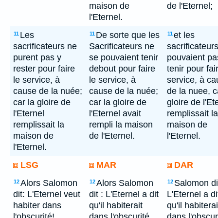
maison de
de l'Eternel;
l'Eternel.
Les
De sorte que les
et les
11
11
11
sacrificateurs ne
Sacrificateurs ne
sacrificateur
purent pas y
se pouvaient tenir
pouvaient pa
rester pour faire
debout pour faire
tenir pour fai
le service, à
le service, à
service, à c
cause de la nuée;
cause de la nuée;
de la nuee, c
car la gloire de
car la gloire de
gloire de l'Et
l'Eternel
l'Eternel avait
remplissait la
remplissait la
rempli la maison
maison de
maison de
de l'Eternel.
l'Eternel.
l'Eternel.
LSG
MAR
DAR
Alors Salomon
Alors Salomon
Salomon di
12
12
12
dit: L'Eternel veut
dit : L'Eternel a dit
L'Eternel a di
habiter dans
qu'il habiterait
qu'il habiterai
l'obscurité!
dans l'obscurité.
dans l'obscur