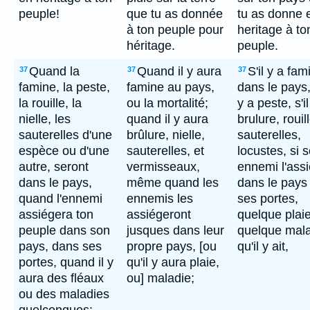
peuple!
que tu as donnée
tu as donne 
à ton peuple pour
heritage à to
héritage.
peuple.
Quand la
Quand il y aura
S'il y a fam
37
37
37
famine, la peste,
famine au pays,
dans le pays, 
la rouille, la
ou la mortalité;
y a peste, s'il
nielle, les
quand il y aura
brulure, rouill
sauterelles d'une
brûlure, nielle,
sauterelles,
espèce ou d'une
sauterelles, et
locustes, si 
autre, seront
vermisseaux,
ennemi l'ass
dans le pays,
même quand les
dans le pays
quand l'ennemi
ennemis les
ses portes,
assiégera ton
assiégeront
quelque plaie
peuple dans son
jusques dans leur
quelque mal
pays, dans ses
propre pays, [ou
qu'il y ait,
portes, quand il y
qu'il y aura plaie,
aura des fléaux
ou] maladie;
ou des maladies