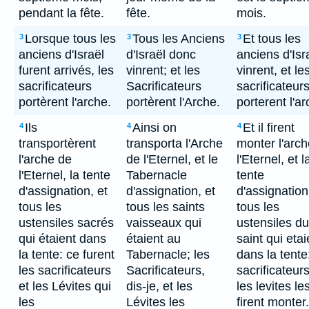
pendant la fête.
fête.
mois.
Lorsque tous les
Tous les Anciens
Et tous les
3
3
3
anciens d'Israël
d'Israël donc
anciens d'Isr
furent arrivés, les
vinrent; et les
vinrent, et le
sacrificateurs
Sacrificateurs
sacrificateur
portèrent l'arche.
portèrent l'Arche.
porterent l'ar
Ils
Ainsi on
Et il firent
4
4
4
transportèrent
transporta l'Arche
monter l'arc
l'arche de
de l'Eternel, et le
l'Eternel, et l
l'Eternel, la tente
Tabernacle
tente
d'assignation, et
d'assignation, et
d'assignation
tous les
tous les saints
tous les
ustensiles sacrés
vaisseaux qui
ustensiles du
qui étaient dans
étaient au
saint qui etai
la tente: ce furent
Tabernacle; les
dans la tente
les sacrificateurs
Sacrificateurs,
sacrificateurs
et les Lévites qui
dis-je, et les
les levites le
les
Lévites les
firent monter.