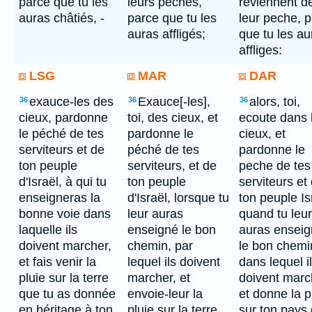
parce que tu les
leurs péchés,
reviennent d
auras châtiés, -
parce que tu les
leur peche, 
auras affligés;
que tu les au
affliges:
LSG
MAR
DAR
exauce-les des
Exauce[-les],
alors, toi,
36
36
36
cieux, pardonne
toi, des cieux, et
ecoute dans 
le péché de tes
pardonne le
cieux, et
serviteurs et de
péché de tes
pardonne le
ton peuple
serviteurs, et de
peche de tes
d'Israël, à qui tu
ton peuple
serviteurs et
enseigneras la
d'Israël, lorsque tu
ton peuple Is
bonne voie dans
leur auras
quand tu leur
laquelle ils
enseigné le bon
auras ensei
doivent marcher,
chemin, par
le bon chemi
et fais venir la
lequel ils doivent
dans lequel i
pluie sur la terre
marcher, et
doivent marc
que tu as donnée
envoie-leur la
et donne la p
en héritage à ton
pluie sur la terre
sur ton pays