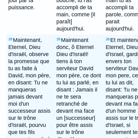
jour par ta
bouche, tu l'as
main tu as
puissance.
accompli de ta
accompli ta
main, comme [il
parole, comm
paraît]
parait
aujourd'hui.
aujourd'hui.
Maintenant,
Maintenant
Et mainten
25
25
25
Eternel, Dieu
donc, ô Eternel
Eternel, Dieu
d'Israël, observe
Dieu d'Israël!
d'Israel, gar
la promesse que
tiens à ton
envers ton
tu as faite à
serviteur David
serviteur Dav
David, mon père,
mon père, ce dont
mon pere, ce
en disant: Tu ne
tu lui as parlé, en
tu lui as dit,
manqueras
disant : Jamais il
disant: Tu ne
jamais devant
ne te sera
manqueras p
moi d'un
retranché de
devant ma fa
successeur assis
devant ma face
d'un homme
sur le trône
un [successeur]
assis sur le 
d'Israël, pourvu
pour être assis
d'Israel, si
que tes fils
sur le trône
seulement tes