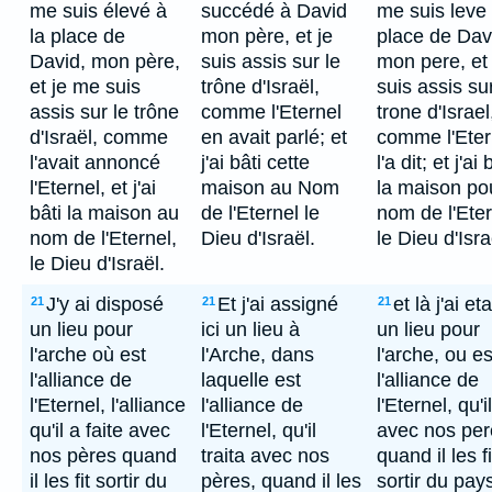
me suis élevé à
succédé à David
me suis leve 
la place de
mon père, et je
place de Dav
David, mon père,
suis assis sur le
mon pere, et 
et je me suis
trône d'Israël,
suis assis sur
assis sur le trône
comme l'Eternel
trone d'Israel
d'Israël, comme
en avait parlé; et
comme l'Eter
l'avait annoncé
j'ai bâti cette
l'a dit; et j'ai 
l'Eternel, et j'ai
maison au Nom
la maison pou
bâti la maison au
de l'Eternel le
nom de l'Eter
nom de l'Eternel,
Dieu d'Israël.
le Dieu d'Isra
le Dieu d'Israël.
J'y ai disposé
Et j'ai assigné
et là j'ai eta
21
21
21
un lieu pour
ici un lieu à
un lieu pour
l'arche où est
l'Arche, dans
l'arche, ou es
l'alliance de
laquelle est
l'alliance de
l'Eternel, l'alliance
l'alliance de
l'Eternel, qu'il
qu'il a faite avec
l'Eternel, qu'il
avec nos per
nos pères quand
traita avec nos
quand il les fi
il les fit sortir du
pères, quand il les
sortir du pay