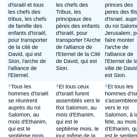
d'Israël et tous
les chefs des
princes des
les chefs des
Tribus, les
peres des fil
tribus, les chefs
principaux des
d'Israel, aup
de famille des
pères des enfants
du roi Salom
enfants d'Israël,
d'Israël, pour
Jerusalem, p
pour transporter
transporter l'Arche
faire monter
de la cité de
de l'alliance de
l'arche de
David, qui est
l'Eternel de la Cité
l'alliance de
Sion, l'arche de
de David, qui est
l'Eternel de l
l'alliance de
Sion.
ville de David
l'Eternel.
est Sion.
Tous les
Et tous ceux
Et tous les
2
2
2
hommes d'Israël
d'Israël furent
hommes d'Isr
se réunirent
assemblés vers le
s'assemblere
auprès du roi
Roi Salomon, au
vers le roi
Salomon, au
mois d'Ethanim,
Salomon, à l
mois d'Ethanim,
qui est le
fete, au mois
qui est le
septième mois, le
d'Ethanim, qu
septième mois,
jour même de la
est le septie