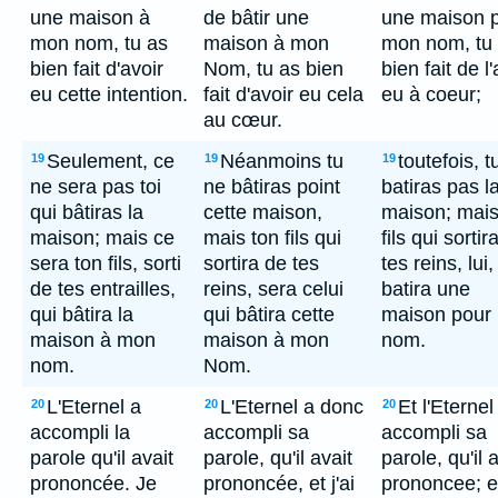
une maison à
de bâtir une
une maison 
mon nom, tu as
maison à mon
mon nom, tu
bien fait d'avoir
Nom, tu as bien
bien fait de l'
eu cette intention.
fait d'avoir eu cela
eu à coeur;
au cœur.
Seulement, ce
Néanmoins tu
toutefois, t
19
19
19
ne sera pas toi
ne bâtiras point
batiras pas l
qui bâtiras la
cette maison,
maison; mais
maison; mais ce
mais ton fils qui
fils qui sortir
sera ton fils, sorti
sortira de tes
tes reins, lui,
de tes entrailles,
reins, sera celui
batira une
qui bâtira la
qui bâtira cette
maison pour
maison à mon
maison à mon
nom.
nom.
Nom.
L'Eternel a
L'Eternel a donc
Et l'Eternel
20
20
20
accompli la
accompli sa
accompli sa
parole qu'il avait
parole, qu'il avait
parole, qu'il 
prononcée. Je
prononcée, et j'ai
prononcee; et