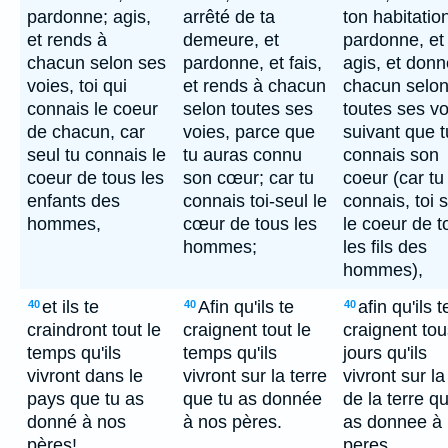
pardonne; agis,
arrêté de ta
ton habitation
et rends à
demeure, et
pardonne, et
chacun selon ses
pardonne, et fais,
agis, et donn
voies, toi qui
et rends à chacun
chacun selo
connais le coeur
selon toutes ses
toutes ses vo
de chacun, car
voies, parce que
suivant que t
seul tu connais le
tu auras connu
connais son
coeur de tous les
son cœur; car tu
coeur (car tu
enfants des
connais toi-seul le
connais, toi s
hommes,
cœur de tous les
le coeur de t
hommes;
les fils des
hommes),
et ils te
Afin qu'ils te
afin qu'ils t
40
40
40
craindront tout le
craignent tout le
craignent tou
temps qu'ils
temps qu'ils
jours qu'ils
vivront dans le
vivront sur la terre
vivront sur la
pays que tu as
que tu as donnée
de la terre q
donné à nos
à nos pères.
as donnee à
pères!
peres.