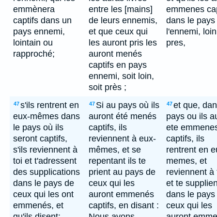
emmènera
entre les [mains]
emmenes cap
captifs dans un
de leurs ennemis,
dans le pays
pays ennemi,
et que ceux qui
l'ennemi, loi
lointain ou
les auront pris les
pres,
rapproché;
auront menés
captifs en pays
ennemi, soit loin,
soit près ;
s'ils rentrent en
Si au pays où ils
et que, dan
47
47
47
eux-mêmes dans
auront été menés
pays ou ils a
le pays où ils
captifs, ils
ete emmene
seront captifs,
reviennent à eux-
captifs, ils
s'ils reviennent à
mêmes, et se
rentrent en e
toi et t'adressent
repentant ils te
memes, et
des supplications
prient au pays de
reviennent à 
dans le pays de
ceux qui les
et te supplien
ceux qui les ont
auront emmenés
dans le pays
emmenés, et
captifs, en disant :
ceux qui les
qu'ils disent:
Nous avons
auront emm