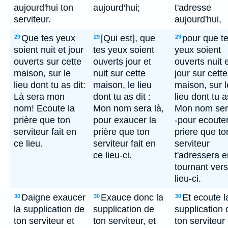
aujourd'hui ton
aujourd'hui;
t'adresse
serviteur.
aujourd'hui,
Que tes yeux
[Qui est], que
pour que t
29
29
29
soient nuit et jour
tes yeux soient
yeux soient
ouverts sur cette
ouverts jour et
ouverts nuit 
maison, sur le
nuit sur cette
jour sur cette
lieu dont tu as dit:
maison, le lieu
maison, sur l
Là sera mon
dont tu as dit :
lieu dont tu a
nom! Ecoute la
Mon nom sera là,
Mon nom sera
prière que ton
pour exaucer la
-pour ecouter
serviteur fait en
prière que ton
priere que to
ce lieu.
serviteur fait en
serviteur
ce lieu-ci.
t'adressera e
tournant vers
lieu-ci.
Daigne exaucer
Exauce donc la
Et ecoute l
30
30
30
la supplication de
supplication de
supplication 
ton serviteur et
ton serviteur, et
ton serviteur 