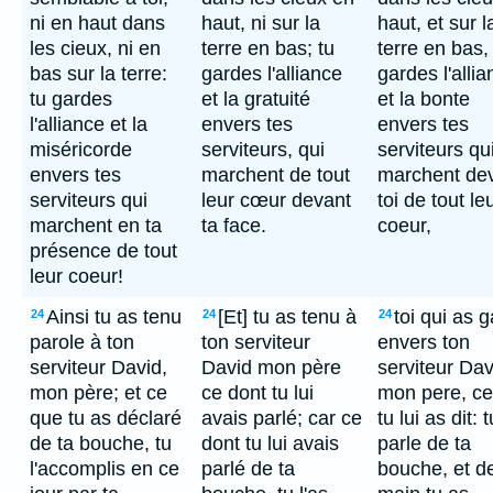
ni en haut dans
haut, ni sur la
haut, et sur l
les cieux, ni en
terre en bas; tu
terre en bas,
bas sur la terre:
gardes l'alliance
gardes l'alli
tu gardes
et la gratuité
et la bonte
l'alliance et la
envers tes
envers tes
miséricorde
serviteurs, qui
serviteurs qu
envers tes
marchent de tout
marchent de
serviteurs qui
leur cœur devant
toi de tout le
marchent en ta
ta face.
coeur,
présence de tout
leur coeur!
Ainsi tu as tenu
[Et] tu as tenu à
toi qui as 
24
24
24
parole à ton
ton serviteur
envers ton
serviteur David,
David mon père
serviteur Dav
mon père; et ce
ce dont tu lui
mon pere, ce
que tu as déclaré
avais parlé; car ce
tu lui as dit: 
de ta bouche, tu
dont tu lui avais
parle de ta
l'accomplis en ce
parlé de ta
bouche, et de