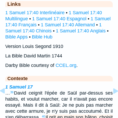
Links
1 Samuel 17:40 Interlinéaire
•
1 Samuel 17:40
Multilingue
•
1 Samuel 17:40 Espagnol
•
1 Samuel
17:40 Français
•
1 Samuel 17:40 Allemand
•
1
Samuel 17:40 Chinois
•
1 Samuel 17:40 Anglais
•
Bible Apps
•
Bible Hub
Version Louis Segond 1910
La Bible David Martin 1744
Darby Bible courtesy of
CCEL.org
.
Contexte
1 Samuel 17
…
David ceignit l'épée de Saül par-dessus ses
39
habits, et voulut marcher, car il n'avait pas encore
essayé. Mais il dit à Saül: Je ne puis pas marcher
avec cette armure, je n'y suis pas accoutumé. Et il
s'en débarrassa.
Il prit en main son bâton, choisit
40