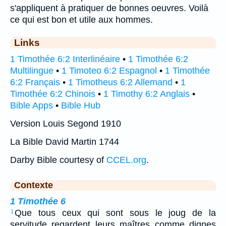
s'appliquent à pratiquer de bonnes oeuvres. Voilà
ce qui est bon et utile aux hommes.
Links
1 Timothée 6:2 Interlinéaire
•
1 Timothée 6:2
Multilingue
•
1 Timoteo 6:2 Espagnol
•
1 Timothée
6:2 Français
•
1 Timotheus 6:2 Allemand
•
1
Timothée 6:2 Chinois
•
1 Timothy 6:2 Anglais
•
Bible Apps
•
Bible Hub
Version Louis Segond 1910
La Bible David Martin 1744
Darby Bible courtesy of
CCEL.org
.
Contexte
1 Timothée 6
Que tous ceux qui sont sous le joug de la
1
servitude regardent leurs maîtres comme dignes