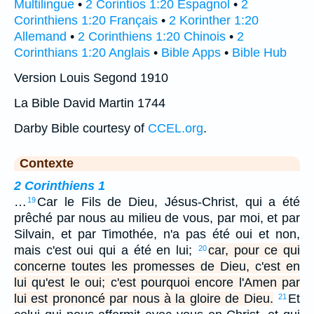
Multilingue
•
2 Corintios 1:20 Espagnol
•
2
Corinthiens 1:20 Français
•
2 Korinther 1:20
Allemand
•
2 Corinthiens 1:20 Chinois
•
2
Corinthians 1:20 Anglais
•
Bible Apps
•
Bible Hub
Version Louis Segond 1910
La Bible David Martin 1744
Darby Bible courtesy of
CCEL.org
.
Contexte
2 Corinthiens 1
…
Car le Fils de Dieu, Jésus-Christ, qui a été
19
prêché par nous au milieu de vous, par moi, et par
Silvain, et par Timothée, n'a pas été oui et non,
mais c'est oui qui a été en lui;
car, pour ce qui
20
concerne toutes les promesses de Dieu, c'est en
lui qu'est le oui; c'est pourquoi encore l'Amen par
lui est prononcé par nous à la gloire de Dieu.
Et
21