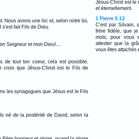
Jésus-Christ est le
et éternellement.
1 Pierre 5:12
t: Nous avons une loi; et, selon notre loi,
C'est par Silvain,
l s'est fait Fils de Dieu.
frère fidèle, que 
mots, pour vous e
attester que la gr
Mon Seigneur et mon Dieu!…
vous êtes attachés e
is de tout ton coeur, cela est possible.
e crois que Jésus-Christ est le Fils de
ans les synagogues que Jésus est le Fils
ls né de la postérité de David, selon la
e Père honneur et gloire, quand la gloire