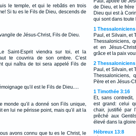
Paul, apôtre de Jés
uis le temple, et qui le rebâtis en trois
de Dieu, et le frère
me! Si tu es le Fils de Dieu, descends de
Dieu qui est à Corin
qui sont dans toute 
1 Thessaloniciens
ngile de Jésus-Christ, Fils de Dieu.
Paul, et Silvain, et
Thessaloniciens, q
et en Jésus-Chris
Le Saint-Esprit viendra sur toi, et la
grâce et la paix vo
aut te couvrira de son ombre. C'est
2 Thessaloniciens
nt qui naîtra de toi sera appelé Fils de
Paul, et Silvain, et
Thessaloniciens, 
Père et en Jésus-Ch
u témoignage qu'il est le Fils de Dieu.…
1 Timothée 3:16
Et, sans contredit,
est grand: celui 
le monde qu'il a donné son Fils unique,
chair, justifié par
 en lui ne périsse point, mais qu'il ait la
prêché aux Gentil
élevé dans la gloire
Hébreux 13:8
ous avons connu que tu es le Christ, le