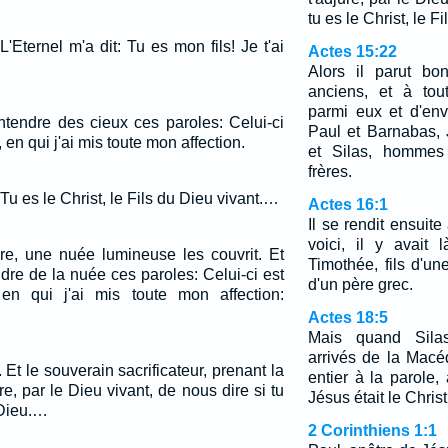
tu es le Christ, le F
L'Eternel m'a dit: Tu es mon fils! Je t'ai
Actes 15:22
Alors il parut bo
anciens, et à tout
parmi eux et d'en
entendre des cieux ces paroles: Celui-ci
Paul et Barnabas,
en qui j'ai mis toute mon affection.
et Silas, hommes 
frères.
Tu es le Christ, le Fils du Dieu vivant.…
Actes 16:1
Il se rendit ensuite
voici, il y avait
re, une nuée lumineuse les couvrit. Et
Timothée, fils d'un
endre de la nuée ces paroles: Celui-ci est
d'un père grec.
en qui j'ai mis toute mon affection:
Actes 18:5
Mais quand Silas
arrivés de la Macé
 Et le souverain sacrificateur, prenant la
entier à la parole,
jure, par le Dieu vivant, de nous dire si tu
Jésus était le Christ
 Dieu.…
2 Corinthiens 1:1