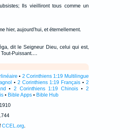
subsistes; Ils vieilliront tous comme un
e hier, aujourd'hui, et éternellement.
éga, dit le Seigneur Dieu, celui qui est,
 le Tout-Puissant.…
rlinéaire
•
2 Corinthiens 1:19 Multilingue
pagnol
•
2 Corinthiens 1:19 Français
•
2
and
•
2 Corinthiens 1:19 Chinois
•
2
is
•
Bible Apps
•
Bible Hub
 1910
1744
f
CCEL.org
.