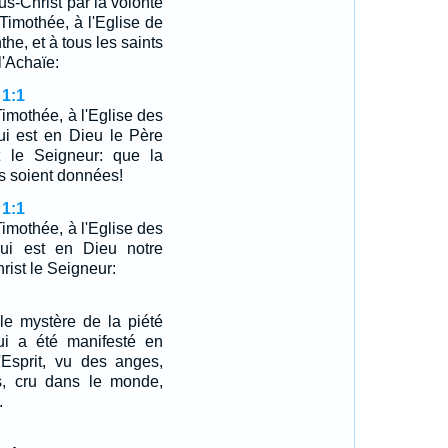
us-Christ par la volonté
 Timothée, à l'Eglise de
the, et à tous les saints
l'Achaïe:
 1:1
 Timothée, à l'Eglise des
ui est en Dieu le Père
t le Seigneur: que la
us soient données!
 1:1
 Timothée, à l'Eglise des
qui est en Dieu notre
rist le Seigneur:
 le mystère de la piété
qui a été manifesté en
 l'Esprit, vu des anges,
s, cru dans le monde,
.