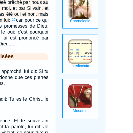
 été prêché par nous au
 moi, et par Silvain, et
as été oui et non, mais
n lui;
car, pour ce qui
20
es promesses de Dieu,
 le oui; c'est pourquoi
 lui est prononcé par
 Dieu.…
isées
 approché, lui dit: Si tu
rdonne que ces pierres
ns.
it: Tu es le Christ, le
lence. Et le souverain
nt la parole, lui dit: Je
u vivant, de nous dire si