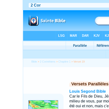
Bible
>
2 Corinthiens
>
Chapitre 1
> Verset 19
Versets Parallèles
Louis Segond Bible
Car le Fils de Dieu, Jé
milieu de vous, par moi
été oui et non, mais c'es