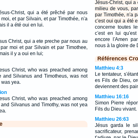
Jésus-Christ, qui a
milieu de vous, par
ésus-Christ, qui a été prêché par nous
par Timothée, n'a p
 moi, et par Silvain, et par Timothée, n'a
c'est oui qui a été e
is il a été oui en lui.
concerne toutes l
c'est en lui qu'est
encore l'Amen par
sus Christ, qui a ete preche par nous au
nous à la gloire de
 par moi et par Silvain et par Timothee,
ais il y a oui en lui;
Références Cro
Matthieu 4:3
Jesus Christ, who was preached among
Le tentateur, s'étant
 and Silvanus and Timotheus, was not
es Fils de Dieu, o
m was yea.
deviennent des pai
ion
Matthieu 16:16
Jesus Christ, who was preached among
Simon Pierre répond
 and Silvanus and Timothy, was not yea
Fils du Dieu vivant.
ea.
Matthieu 26:63
e
Jésus garda le si
sacrificateur, prena
t'adjure, par le Die