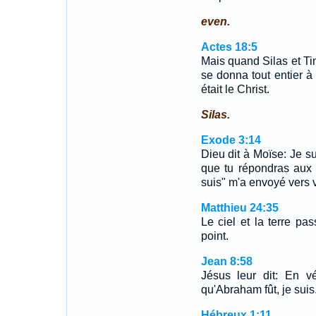
even.
Actes 18:5
Mais quand Silas et Tim
se donna tout entier à 
était le Christ.
Silas.
Exode 3:14
Dieu dit à Moïse: Je sui
que tu répondras aux e
suis" m'a envoyé vers 
Matthieu 24:35
Le ciel et la terre p
point.
Jean 8:58
Jésus leur dit: En vé
qu'Abraham fût, je suis
Hébreux 1:11