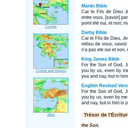
Martin Bible
Car le Fils de Dieu J
entre vous, [savoir] par
point été oui, et non; ma
Darby Bible
Car le Fils de Dieu, Je
milieu de vous, savoir
n'a pas ete oui et non, m
King James Bible
For the Son of God, 
you by us,
even
by me
yea and nay, but in hi
English Revised Vers
For the Son of God, 
you by us, even by me
and nay, but in him is y
Trésor de l'Écritur
the Son.