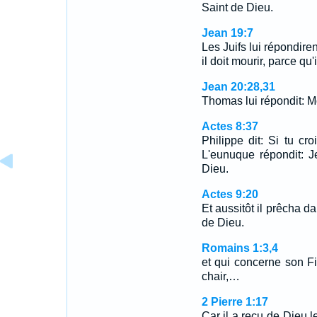
Saint de Dieu.
Jean 19:7
Les Juifs lui répondiren
il doit mourir, parce qu'i
Jean 20:28,31
Thomas lui répondit: 
Actes 8:37
Philippe dit: Si tu cro
L'eunuque répondit: J
Dieu.
Actes 9:20
Et aussitôt il prêcha d
de Dieu.
Romains 1:3,4
et qui concerne son Fi
chair,…
2 Pierre 1:17
Car il a reçu de Dieu l