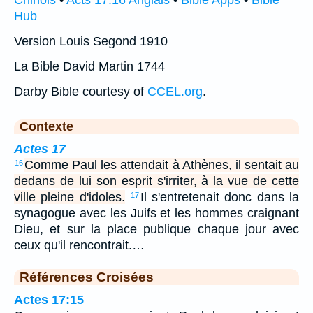
Chinois
•
Acts 17:16 Anglais
•
Bible Apps
•
Bible
Hub
Version Louis Segond 1910
La Bible David Martin 1744
Darby Bible courtesy of
CCEL.org
.
Contexte
Actes 17
Comme Paul les attendait à Athènes, il sentait au
16
dedans de lui son esprit s'irriter, à la vue de cette
ville pleine d'idoles.
Il s'entretenait donc dans la
17
synagogue avec les Juifs et les hommes craignant
Dieu, et sur la place publique chaque jour avec
ceux qu'il rencontrait.…
Références Croisées
Actes 17:15