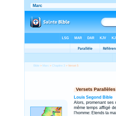
Bible
>
Marc
>
Chapitre 3
> Verset 5
Versets Parallèles
Louis Segond Bible
Alors, promenant ses 
même temps affligé de 
l'homme: Etends ta main.