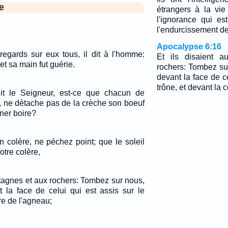
e
étrangers à la vi
l'ignorance qui e
l'endurcissement de
Apocalypse 6:16
regards sur eux tous, il dit à l'homme:
Et ils disaient 
, et sa main fut guérie.
rochers: Tombez su
devant la face de ce
trône, et devant la 
dit le Seigneur, est-ce que chacun de
t, ne détache pas de la crèche son boeuf
ner boire?
 colère, ne péchez point; que le soleil
otre colère,
ntagnes et aux rochers: Tombez sur nous,
 la face de celui qui est assis sur le
re de l'agneau;