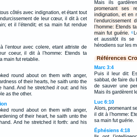
Mais ils gardère
promenant ses r
tous côtés avec indignation, et étant tout
indignation, et en
ndurcissement de leur cœur, il dit à cet
l'endurcissement d
; et il l'étendit; et sa main fut rendue
l'homme: Etends ta m
main fut guérie.
L
6
et aussitôt ils se
hérodiens sur les mo
 l'entour avec colere, etant attriste de
eur coeur, il dit à l'homme: Etends ta
Références Cro
sa main fut retablie.
Marc 3:4
Puis il leur dit: E
ked round about on them with anger,
sabbat, de faire du 
ardness of their hearts, he saith unto the
de sauver une per
ne hand. And he stretched
it
out: and his
Mais ils gardèrent l
e as the other.
Luc 6:10
ion
Alors, promenant se
ked round about on them with anger,
il dit à l'homme: Ete
rdening of their heart, he saith unto the
sa main fut guérie.
hand. And he stretched it forth: and his
Éphésiens 4:18
Ils ont l'intellige