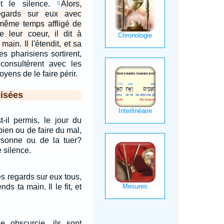
nt le silence.
Alors,
5
egards sur eux avec
 même temps affligé de
e leur coeur, il dit à
ain. Il l'étendit, et sa
es pharisiens sortirent,
 consultèrent avec les
yens de le faire périr.
isées
st-il permis, le jour du
bien ou de faire du mal,
sonne ou de la tuer?
e silence.
s regards sur eux tous,
nds ta main. Il le fit, et
nce obscurcie, ils sont