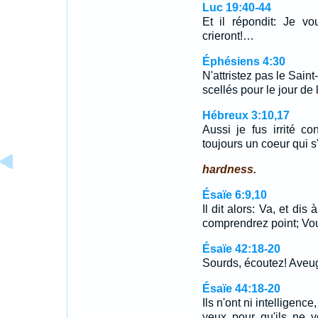
Luc 19:40-44
Et il répondit: Je vou
crieront!…
Éphésiens 4:30
N'attristez pas le Sain
scellés pour le jour de
Hébreux 3:10,17
Aussi je fus irrité con
toujours un coeur qui 
hardness.
Ésaïe 6:9,10
Il dit alors: Va, et di
comprendrez point; Vou
Ésaïe 42:18-20
Sourds, écoutez! Aveu
Ésaïe 44:18-20
Ils n'ont ni intelligenc
yeux pour qu'ils ne v