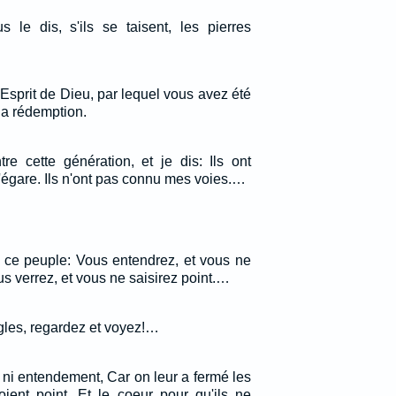
s le dis, s'ils se taisent, les pierres
t-Esprit de Dieu, par lequel vous avez été
 la rédemption.
tre cette génération, et je dis: Ils ont
s'égare. Ils n'ont pas connu mes voies.…
s à ce peuple: Vous entendrez, et vous ne
s verrez, et vous ne saisirez point.…
gles, regardez et voyez!…
e, ni entendement, Car on leur a fermé les
oient point, Et le coeur pour qu'ils ne