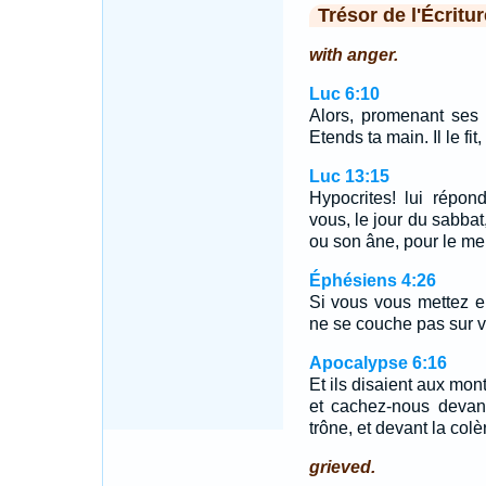
Trésor de l'Écritur
with anger.
Luc 6:10
Alors, promenant ses 
Etends ta main. Il le fit
Luc 13:15
Hypocrites! lui répon
vous, le jour du sabba
ou son âne, pour le me
Éphésiens 4:26
Si vous vous mettez en
ne se couche pas sur v
Apocalypse 6:16
Et ils disaient aux mo
et cachez-nous devant
trône, et devant la colè
grieved.