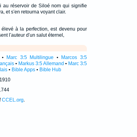
toi au réservoir de Siloé nom qui signifie
va, et s'en retourna voyant clair.
é élevé à la perfection, est devenu pour
ent l'auteur d'un salut éternel,
•
Marc 3:5 Multilingue
•
Marcos 3:5
rançais
•
Markus 3:5 Allemand
•
Marc 3:5
lais
•
Bible Apps
•
Bible Hub
 1910
1744
f
CCEL.org
.