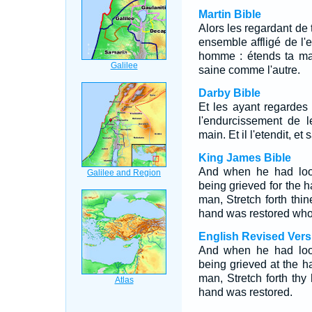
Martin Bible
Alors les regardant de 
ensemble affligé de l'e
homme : étends ta main
saine comme l'autre.
Darby Bible
Et les ayant regardes à
l'endurcissement de l
main. Et il l'etendit, et 
King James Bible
And when he had loo
being grieved for the h
man, Stretch forth thi
hand was restored whol
English Revised Vers
And when he had loo
being grieved at the ha
man, Stretch forth thy 
hand was restored.