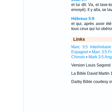
et lui dit: Va, et lave-
envoyé). Il y alla, se la
Hébreux 5:9
et qui, après avoir ét
tous ceux qui lui obéiss
Links
Marc 3:5 Interlinéaire
Espagnol
•
Marc 3:5 F
Chinois
•
Mark 3:5 Ang
Version Louis Segond
La Bible David Martin 
Darby Bible courtesy o