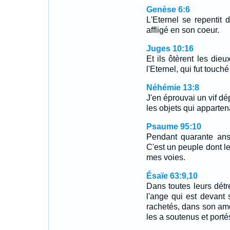
Genèse 6:6
L'Eternel se repentit d'
affligé en son coeur.
Juges 10:16
Et ils ôtèrent les dieu
l'Eternel, qui fut touch
Néhémie 13:8
J'en éprouvai un vif dép
les objets qui apparten
Psaume 95:10
Pendant quarante ans 
C'est un peuple dont le
mes voies.
Ésaïe 63:9,10
Dans toutes leurs détr
l'ange qui est devant 
rachetés, dans son amo
les a soutenus et port