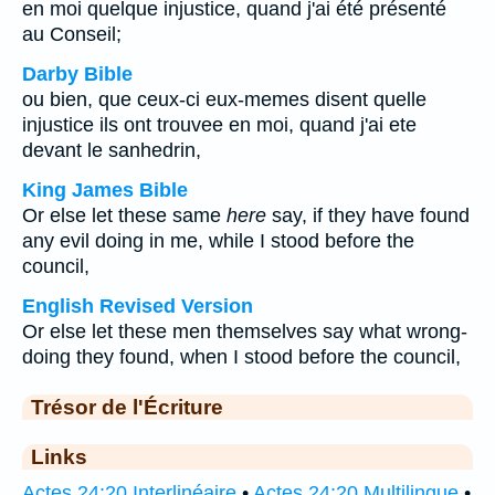
en moi quelque injustice, quand j'ai été présenté
au Conseil;
Darby Bible
ou bien, que ceux-ci eux-memes disent quelle
injustice ils ont trouvee en moi, quand j'ai ete
devant le sanhedrin,
King James Bible
Or else let these same
here
say, if they have found
any evil doing in me, while I stood before the
council,
English Revised Version
Or else let these men themselves say what wrong-
doing they found, when I stood before the council,
Trésor de l'Écriture
Links
Actes 24:20 Interlinéaire
•
Actes 24:20 Multilingue
•