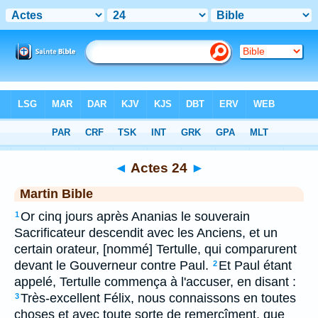
Bible
>
MAR
> Actes 24
◄
Actes 24
►
Martin Bible
Or cinq jours après Ananias le souverain
1
Sacrificateur descendit avec les Anciens, et un
certain orateur, [nommé] Tertulle, qui comparurent
devant le Gouverneur contre Paul.
Et Paul étant
2
appelé, Tertulle commença à l'accuser, en disant :
Très-excellent Félix, nous connaissons en toutes
3
choses et avec toute sorte de remercîment, que