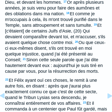
Dieu, et devant les hommes.
Or après plusieurs
17
années, je suis venu pour faire des aumônes et
des oblations dans ma nation.
Et comme je
18
m'occupais à cela, ils m'ont trouvé purifié dans le
Temple, sans attroupement et sans tumulte.
Et
19
[c'étaient] de certains Juifs d'Asie, (20) Qui
devaient comparaître devant toi, et m'accuser, s'ils
avaient quelque chose contre moi.
Ou que ceux-
20
ci eux-mêmes disent, s'ils ont trouvé en moi
quelque injustice, quand j'ai été présenté au
Conseil;
Sinon cette seule parole que j'ai dite
21
hautement devant eux : aujourd'hui je suis tiré en
cause par vous, pour la résurrection des morts.
Et Félix ayant ouï ces choses, le remit à une
22
autre fois, en disant : après que j'aurai plus
exactement connu ce que c'est de cette secte,
quand le Tribun Lysias sera descendu, je
connaîtrai entièrement de vos affaires.
Et il
23
commanda à un centenier que Paul fût gardé, mais