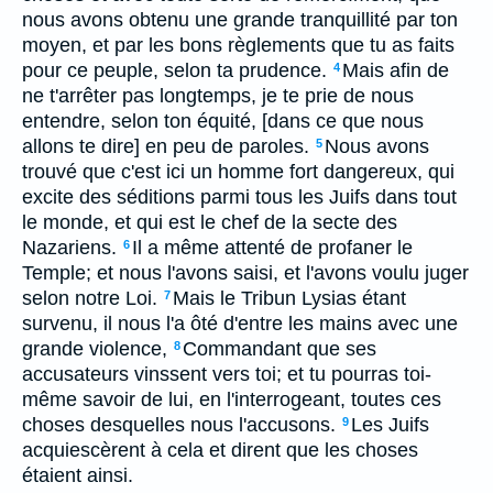
nous avons obtenu une grande tranquillité par ton
moyen, et par les bons règlements que tu as faits
pour ce peuple, selon ta prudence.
Mais afin de
4
ne t'arrêter pas longtemps, je te prie de nous
entendre, selon ton équité, [dans ce que nous
allons te dire] en peu de paroles.
Nous avons
5
trouvé que c'est ici un homme fort dangereux, qui
excite des séditions parmi tous les Juifs dans tout
le monde, et qui est le chef de la secte des
Nazariens.
Il a même attenté de profaner le
6
Temple; et nous l'avons saisi, et l'avons voulu juger
selon notre Loi.
Mais le Tribun Lysias étant
7
survenu, il nous l'a ôté d'entre les mains avec une
grande violence,
Commandant que ses
8
accusateurs vinssent vers toi; et tu pourras toi-
même savoir de lui, en l'interrogeant, toutes ces
choses desquelles nous l'accusons.
Les Juifs
9
acquiescèrent à cela et dirent que les choses
étaient ainsi.