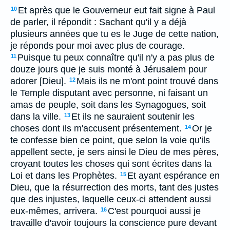
Et après que le Gouverneur eut fait signe à Paul
10
de parler, il répondit : Sachant qu'il y a déjà
plusieurs années que tu es le Juge de cette nation,
je réponds pour moi avec plus de courage.
Puisque tu peux connaître qu'il n'y a pas plus de
11
douze jours que je suis monté à Jérusalem pour
adorer [Dieu].
Mais ils ne m'ont point trouvé dans
12
le Temple disputant avec personne, ni faisant un
amas de peuple, soit dans les Synagogues, soit
dans la ville.
Et ils ne sauraient soutenir les
13
choses dont ils m'accusent présentement.
Or je
14
te confesse bien ce point, que selon la voie qu'ils
appellent secte, je sers ainsi le Dieu de mes pères,
croyant toutes les choses qui sont écrites dans la
Loi et dans les Prophètes.
Et ayant espérance en
15
Dieu, que la résurrection des morts, tant des justes
que des injustes, laquelle ceux-ci attendent aussi
eux-mêmes, arrivera.
C'est pourquoi aussi je
16
travaille d'avoir toujours la conscience pure devant