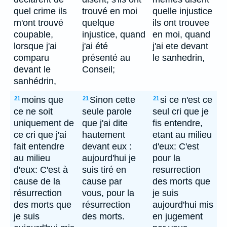
quel crime ils
trouvé en moi
quelle injustice
m'ont trouvé
quelque
ils ont trouvee
coupable,
injustice, quand
en moi, quand
lorsque j'ai
j'ai été
j'ai ete devant
comparu
présenté au
le sanhedrin,
devant le
Conseil;
sanhédrin,
moins que
Sinon cette
si ce n'est ce
21
21
21
ce ne soit
seule parole
seul cri que je
uniquement de
que j'ai dite
fis entendre,
ce cri que j'ai
hautement
etant au milieu
fait entendre
devant eux :
d'eux: C'est
au milieu
aujourd'hui je
pour la
d'eux: C'est à
suis tiré en
resurrection
cause de la
cause par
des morts que
résurrection
vous, pour la
je suis
des morts que
résurrection
aujourd'hui mis
je suis
des morts.
en jugement