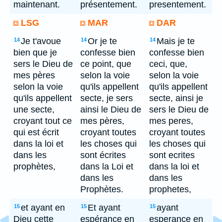
maintenant.
présentement.
presentement.
LSG
MAR
DAR
Je t'avoue
Or je te
Mais je te
14
14
14
bien que je
confesse bien
confesse bien
sers le Dieu de
ce point, que
ceci, que,
mes pères
selon la voie
selon la voie
selon la voie
qu'ils appellent
qu'ils appellent
qu'ils appellent
secte, je sers
secte, ainsi je
une secte,
ainsi le Dieu de
sers le Dieu de
croyant tout ce
mes pères,
mes peres,
qui est écrit
croyant toutes
croyant toutes
dans la loi et
les choses qui
les choses qui
dans les
sont écrites
sont ecrites
prophètes,
dans la Loi et
dans la loi et
dans les
dans les
Prophètes.
prophetes,
et ayant en
Et ayant
ayant
15
15
15
Dieu cette
espérance en
esperance en