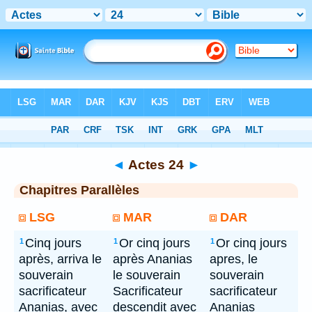
Bible
> Actes 24
◄
Actes 24
►
Chapitres Parallèles
LSG
MAR
DAR
Cinq jours
Or cinq jours
Or cinq jours
1
1
1
après, arriva le
après Ananias
apres, le
souverain
le souverain
souverain
sacrificateur
Sacrificateur
sacrificateur
Ananias, avec
descendit avec
Ananias