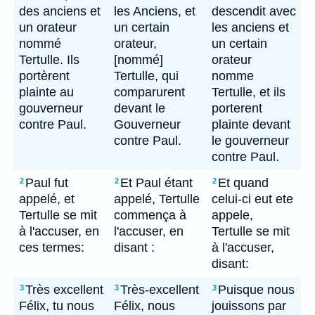
des anciens et
les Anciens, et
descendit avec
un orateur
un certain
les anciens et
nommé
orateur,
un certain
Tertulle. Ils
[nommé]
orateur
portèrent
Tertulle, qui
nomme
plainte au
comparurent
Tertulle, et ils
gouverneur
devant le
porterent
contre Paul.
Gouverneur
plainte devant
contre Paul.
le gouverneur
contre Paul.
Paul fut
Et Paul étant
Et quand
2
2
2
appelé, et
appelé, Tertulle
celui-ci eut ete
Tertulle se mit
commença à
appele,
à l'accuser, en
l'accuser, en
Tertulle se mit
ces termes:
disant :
à l'accuser,
disant:
Très excellent
Très-excellent
Puisque nous
3
3
3
Félix, tu nous
Félix, nous
jouissons par