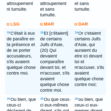
attroupement
attroupement
et sans
ni tumulte.
et sans
tumulte.
tumulte.
LSG
MAR
DAR
C'était à eux
Et [c'étaient]
Or c'etaient
19
19
19
de paraître en
de certains
certains Juifs
ta présence et
Juifs d'Asie,
d'Asie, qui
de se porter
(20) Qui
auraient du
accusateurs,
devaient
etre ici devant
s'ils avaient
comparaître
toi et
quelque chose
devant toi, et
m'accuser, s'ils
contre moi.
m'accuser, s'ils
avaient
avaient
quelque chose
quelque chose
contre moi;
contre moi.
Ou bien, que
Ou que ceux-
ou bien, que
20
20
20
ceux-ci
ci eux-mêmes
ceux-ci eux-
déclarent de
disent, s'ils ont
memes disent