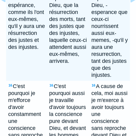
espérance,
Dieu, que la
Dieu, -
comme ils l'ont
résurrection
esperance que
eux-mêmes,
des morts, tant
ceux-ci
qu'il y aura une
des justes que
nourrissent
résurrection
des injustes,
aussi eux-
des justes et
laquelle ceux-ci
memes, -qu'il y
des injustes.
attendent aussi
aura une
eux-mêmes,
resurrection,
arrivera.
tant des justes
que des
injustes.
C'est
C'est
A cause de
16
16
16
pourquoi je
pourquoi aussi
cela, moi aussi
m'efforce
je travaille
je m'exerce à
d'avoir
d'avoir toujours
avoir toujours
constamment
la conscience
une
une
pure devant
conscience
conscience
Dieu, et devant
sans reproche
sans reproche
les hommes.
devant Dieu et