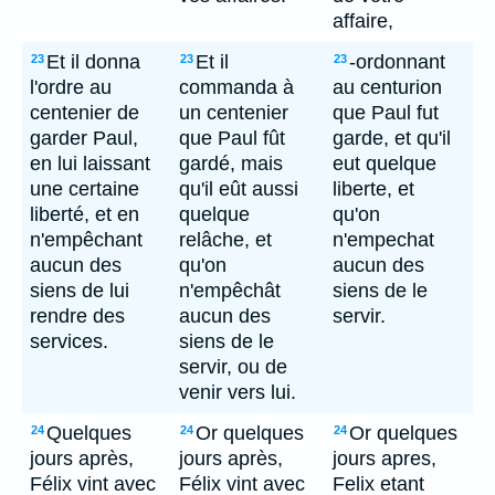
affaire,
Et il donna
Et il
-ordonnant
23
23
23
l'ordre au
commanda à
au centurion
centenier de
un centenier
que Paul fut
garder Paul,
que Paul fût
garde, et qu'il
en lui laissant
gardé, mais
eut quelque
une certaine
qu'il eût aussi
liberte, et
liberté, et en
quelque
qu'on
n'empêchant
relâche, et
n'empechat
aucun des
qu'on
aucun des
siens de lui
n'empêchât
siens de le
rendre des
aucun des
servir.
services.
siens de le
servir, ou de
venir vers lui.
Quelques
Or quelques
Or quelques
24
24
24
jours après,
jours après,
jours apres,
Félix vint avec
Félix vint avec
Felix etant