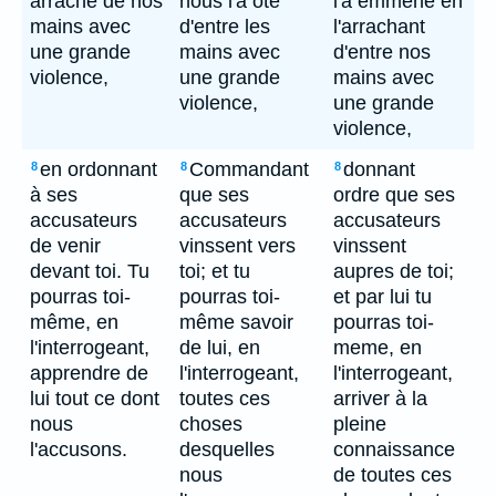
arraché de nos
nous l'a ôté
l'a emmene en
mains avec
d'entre les
l'arrachant
une grande
mains avec
d'entre nos
violence,
une grande
mains avec
violence,
une grande
violence,
en ordonnant
Commandant
donnant
8
8
8
à ses
que ses
ordre que ses
accusateurs
accusateurs
accusateurs
de venir
vinssent vers
vinssent
devant toi. Tu
toi; et tu
aupres de toi;
pourras toi-
pourras toi-
et par lui tu
même, en
même savoir
pourras toi-
l'interrogeant,
de lui, en
meme, en
apprendre de
l'interrogeant,
l'interrogeant,
lui tout ce dont
toutes ces
arriver à la
nous
choses
pleine
l'accusons.
desquelles
connaissance
nous
de toutes ces