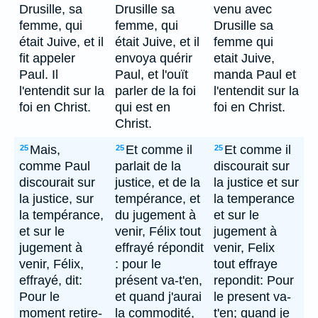
Drusille, sa
Drusille sa
venu avec
femme, qui
femme, qui
Drusille sa
était Juive, et il
était Juive, et il
femme qui
fit appeler
envoya quérir
etait Juive,
Paul. Il
Paul, et l'ouït
manda Paul et
l'entendit sur la
parler de la foi
l'entendit sur la
foi en Christ.
qui est en
foi en Christ.
Christ.
Mais,
Et comme il
Et comme il
25
25
25
comme Paul
parlait de la
discourait sur
discourait sur
justice, et de la
la justice et sur
la justice, sur
tempérance, et
la temperance
la tempérance,
du jugement à
et sur le
et sur le
venir, Félix tout
jugement à
jugement à
effrayé répondit
venir, Felix
venir, Félix,
: pour le
tout effraye
effrayé, dit:
présent va-t'en,
repondit: Pour
Pour le
et quand j'aurai
le present va-
moment retire-
la commodité,
t'en; quand je