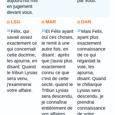
aujourd'hui mis
par vous.
en jugement
devant vous.
LSG
MAR
DAR
Félix, qui
Et Félix ayant
Mais Felix,
22
22
22
savait assez
ouï ces choses,
ayant plus
exactement ce
le remit à une
exactement
qui concernait
autre fois, en
connaissance
cette doctrine,
disant : après
de ce qui
les ajourna, en
que j'aurai plus
regardait la
disant: Quand
exactement
voie, les
le tribun Lysias
connu ce que
ajourna,
sera venu,
c'est de cette
disant: Quand
j'examinerai
secte, quand le
le chiliarque
votre affaire.
Tribun Lysias
Lysias sera
sera descendu,
descendu, je
je connaîtrai
prendrai
entièrement de
connaissance
vos affaires.
de votre