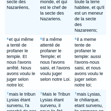
secte des
monde, et qui
toute la terre
Nazaréens,
est le chef de
habitee, et qu'il
la secte des
est un meneur
Nazariens.
de la secte
des
Nazareens;
et qui même
Il a même
il a meme
6
6
6
a tenté de
attenté de
tente de
profaner le
profaner le
profaner le
temple. Et
Temple; et
temple: aussi
nous l'avons
nous l'avons
l'avons-nous
arrêté. Nous
saisi, et l'avons
saisi, et nous
avons voulu le
voulu juger
avons voulu le
juger selon
selon notre Loi.
juger selon
notre loi;
notre loi;
mais le tribun
Mais le Tribun
mais Lysias,
7
7
7
Lysias étant
Lysias étant
le chiliarque,
survenu, l'a
survenu, il
etant survenu,