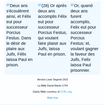
Deux ans
(28) Or après
Or, quand
27
27
27
s'écoulèrent
deux ans
deux ans
ainsi, et Félix
accomplis Félix
furent
eut pour
eut pour
accomplis,
successeur
successeur
Felix eut pour
Porcius
Porcius Festus,
successeur
Festus. Dans
qui voulant
Porcius
le désir de
faire plaisir aux
Festus; et,
plaire aux
Juifs, laissa
voulant gagner
Juifs, Félix
Paul en prison.
la faveur des
laissa Paul en
Juifs, Felix
prison.
laissa Paul
prisonnier.
Version Louis Segond 1910
La Bible David Martin 1744
Darby Bible courtesy of
CCEL.org
.
Bible Hub