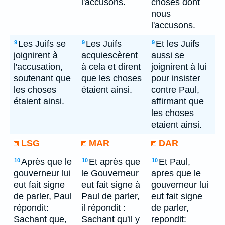
l'accusons.
choses dont
nous
l'accusons.
Les Juifs se
Les Juifs
Et les Juifs
9
9
9
joignirent à
acquiescèrent
aussi se
l'accusation,
à cela et dirent
joignirent à lui
soutenant que
que les choses
pour insister
les choses
étaient ainsi.
contre Paul,
étaient ainsi.
affirmant que
les choses
etaient ainsi.
LSG
MAR
DAR
Après que le
Et après que
Et Paul,
10
10
10
gouverneur lui
le Gouverneur
apres que le
eut fait signe
eut fait signe à
gouverneur lui
de parler, Paul
Paul de parler,
eut fait signe
répondit:
il répondit :
de parler,
Sachant que,
Sachant qu'il y
repondit: