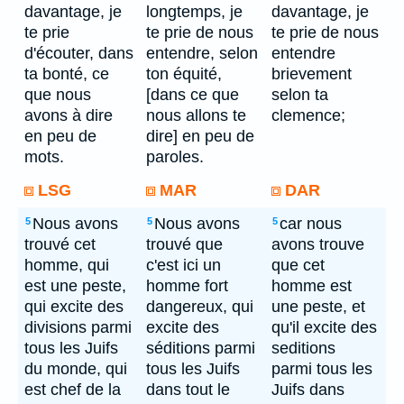
davantage, je
longtemps, je
davantage, je
te prie
te prie de nous
te prie de nous
d'écouter, dans
entendre, selon
entendre
ta bonté, ce
ton équité,
brievement
que nous
[dans ce que
selon ta
avons à dire
nous allons te
clemence;
en peu de
dire] en peu de
mots.
paroles.
LSG
MAR
DAR
Nous avons
Nous avons
car nous
5
5
5
trouvé cet
trouvé que
avons trouve
homme, qui
c'est ici un
que cet
est une peste,
homme fort
homme est
qui excite des
dangereux, qui
une peste, et
divisions parmi
excite des
qu'il excite des
tous les Juifs
séditions parmi
seditions
du monde, qui
tous les Juifs
parmi tous les
est chef de la
dans tout le
Juifs dans