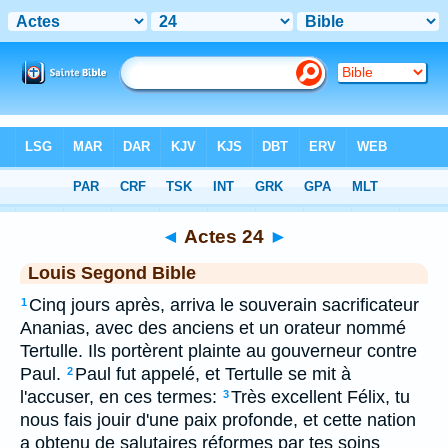
Bible
>
LSG
> Actes 24
◄
Actes 24
►
Louis Segond Bible
Cinq jours après, arriva le souverain sacrificateur
1
Ananias, avec des anciens et un orateur nommé
Tertulle. Ils portèrent plainte au gouverneur contre
Paul.
Paul fut appelé, et Tertulle se mit à
2
l'accuser, en ces termes:
Très excellent Félix, tu
3
nous fais jouir d'une paix profonde, et cette nation
a obtenu de salutaires réformes par tes soins