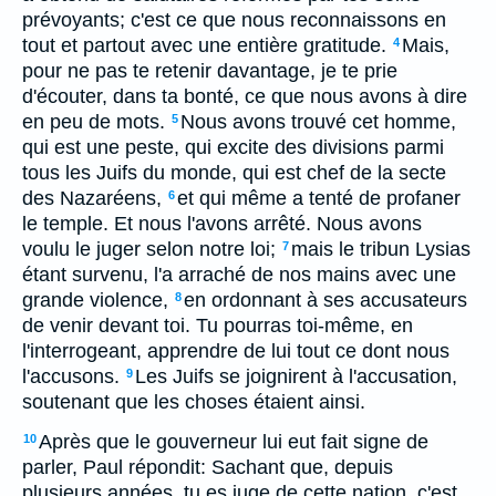
prévoyants; c'est ce que nous reconnaissons en
tout et partout avec une entière gratitude.
Mais,
4
pour ne pas te retenir davantage, je te prie
d'écouter, dans ta bonté, ce que nous avons à dire
en peu de mots.
Nous avons trouvé cet homme,
5
qui est une peste, qui excite des divisions parmi
tous les Juifs du monde, qui est chef de la secte
des Nazaréens,
et qui même a tenté de profaner
6
le temple. Et nous l'avons arrêté. Nous avons
voulu le juger selon notre loi;
mais le tribun Lysias
7
étant survenu, l'a arraché de nos mains avec une
grande violence,
en ordonnant à ses accusateurs
8
de venir devant toi. Tu pourras toi-même, en
l'interrogeant, apprendre de lui tout ce dont nous
l'accusons.
Les Juifs se joignirent à l'accusation,
9
soutenant que les choses étaient ainsi.
Après que le gouverneur lui eut fait signe de
10
parler, Paul répondit: Sachant que, depuis
plusieurs années, tu es juge de cette nation, c'est