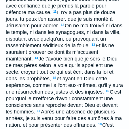
avec confiance que je prends la parole pour
défendre ma cause.
Il n'y a pas plus de douze
11
jours, tu peux t'en assurer, que je suis monté à
Jérusalem pour adorer.
On ne m'a trouvé ni dans
12
le temple, ni dans les synagogues, ni dans la ville,
disputant avec quelqu'un, ou provoquant un
rassemblement séditieux de la foule.
Et ils ne
13
sauraient prouver ce dont ils m'accusent
maintenant.
Je t'avoue bien que je sers le Dieu
14
de mes pères selon la voie qu'ils appellent une
secte, croyant tout ce qui est écrit dans la loi et
dans les prophètes,
et ayant en Dieu cette
15
espérance, comme ils l'ont eux-mêmes, qu'il y aura
une résurrection des justes et des injustes.
C'est
16
pourquoi je m'efforce d'avoir constamment une
conscience sans reproche devant Dieu et devant
les hommes.
Après une absence de plusieurs
17
années, je suis venu pour faire des aumônes à ma
nation, et pour présenter des offrandes.
C'est
18