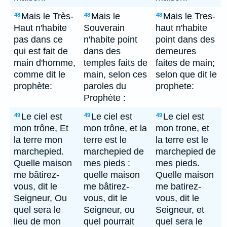
Mais le Très-
Mais le
Mais le Tres-
48
48
48
Haut n'habite
Souverain
haut n'habite
pas dans ce
n'habite point
point dans des
qui est fait de
dans des
demeures
main d'homme,
temples faits de
faites de main;
comme dit le
main, selon ces
selon que dit le
prophète:
paroles du
prophete:
Prophète :
Le ciel est
Le ciel est
Le ciel est
49
49
49
mon trône, Et
mon trône, et la
mon trone, et
la terre mon
terre est le
la terre est le
marchepied.
marchepied de
marchepied de
Quelle maison
mes pieds :
mes pieds.
me bâtirez-
quelle maison
Quelle maison
vous, dit le
me bâtirez-
me batirez-
Seigneur, Ou
vous, dit le
vous, dit le
quel sera le
Seigneur, ou
Seigneur, et
lieu de mon
quel pourrait
quel sera le