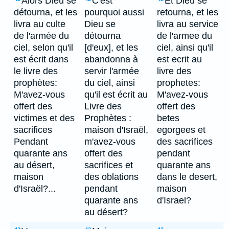
Alors Dieu se
C'est
Et Dieu se
détourna, et les
pourquoi aussi
retourna, et les
livra au culte
Dieu se
livra au service
de l'armée du
détourna
de l'armee du
ciel, selon qu'il
[d'eux], et les
ciel, ainsi qu'il
est écrit dans
abandonna à
est ecrit au
le livre des
servir l'armée
livre des
prophètes:
du ciel, ainsi
prophetes:
M'avez-vous
qu'il est écrit au
M'avez-vous
offert des
Livre des
offert des
victimes et des
Prophètes :
betes
sacrifices
maison d'Israël,
egorgees et
Pendant
m'avez-vous
des sacrifices
quarante ans
offert des
pendant
au désert,
sacrifices et
quarante ans
maison
des oblations
dans le desert,
d'Israël?...
pendant
maison
quarante ans
d'Israel?
au désert?