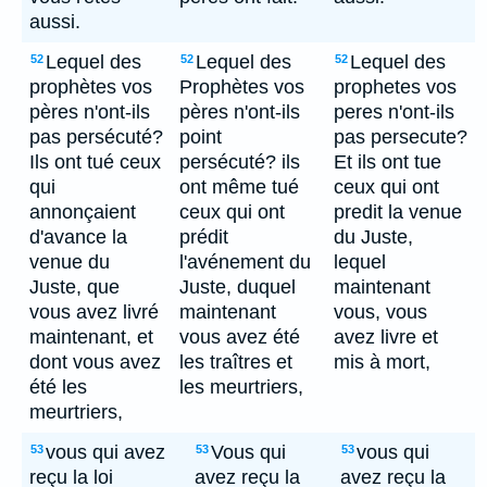
aussi.
Lequel des
Lequel des
Lequel des
52
52
52
prophètes vos
Prophètes vos
prophetes vos
pères n'ont-ils
pères n'ont-ils
peres n'ont-ils
pas persécuté?
point
pas persecute?
Ils ont tué ceux
persécuté? ils
Et ils ont tue
qui
ont même tué
ceux qui ont
annonçaient
ceux qui ont
predit la venue
d'avance la
prédit
du Juste,
venue du
l'avénement du
lequel
Juste, que
Juste, duquel
maintenant
vous avez livré
maintenant
vous, vous
maintenant, et
vous avez été
avez livre et
dont vous avez
les traîtres et
mis à mort,
été les
les meurtriers,
meurtriers,
vous qui avez
Vous qui
vous qui
53
53
53
reçu la loi
avez reçu la
avez reçu la