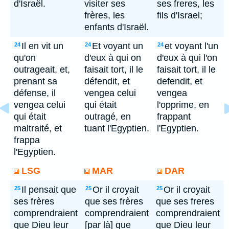
d'Israël.
visiter ses
ses freres, les
frères, les
fils d'Israel;
enfants d'Israël.
Il en vit un
Et voyant un
et voyant l'un
24
24
24
qu'on
d'eux à qui on
d'eux à qui l'on
outrageait, et,
faisait tort, il le
faisait tort, il le
prenant sa
défendit, et
defendit, et
défense, il
vengea celui
vengea
vengea celui
qui était
l'opprime, en
qui était
outragé, en
frappant
maltraité, et
tuant l'Egyptien.
l'Egyptien.
frappa
l'Egyptien.
LSG
MAR
DAR
Il pensait que
Or il croyait
Or il croyait
25
25
25
ses frères
que ses frères
que ses freres
comprendraient
comprendraient
comprendraient
que Dieu leur
[par là] que
que Dieu leur