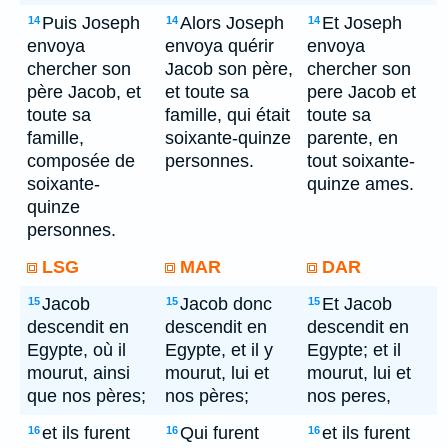
Puis Joseph
Alors Joseph
Et Joseph
14
14
14
envoya
envoya quérir
envoya
chercher son
Jacob son père,
chercher son
père Jacob, et
et toute sa
pere Jacob et
toute sa
famille, qui était
toute sa
famille,
soixante-quinze
parente, en
composée de
personnes.
tout soixante-
soixante-
quinze ames.
quinze
personnes.
LSG
MAR
DAR
Jacob
Jacob donc
Et Jacob
15
15
15
descendit en
descendit en
descendit en
Egypte, où il
Egypte, et il y
Egypte; et il
mourut, ainsi
mourut, lui et
mourut, lui et
que nos pères;
nos pères;
nos peres,
et ils furent
Qui furent
et ils furent
16
16
16