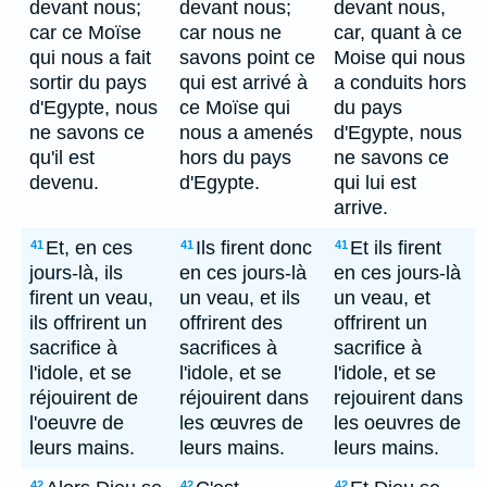
devant nous;
devant nous;
devant nous,
car ce Moïse
car nous ne
car, quant à ce
qui nous a fait
savons point ce
Moise qui nous
sortir du pays
qui est arrivé à
a conduits hors
d'Egypte, nous
ce Moïse qui
du pays
ne savons ce
nous a amenés
d'Egypte, nous
qu'il est
hors du pays
ne savons ce
devenu.
d'Egypte.
qui lui est
arrive.
Et, en ces
Ils firent donc
Et ils firent
41
41
41
jours-là, ils
en ces jours-là
en ces jours-là
firent un veau,
un veau, et ils
un veau, et
ils offrirent un
offrirent des
offrirent un
sacrifice à
sacrifices à
sacrifice à
l'idole, et se
l'idole, et se
l'idole, et se
réjouirent de
réjouirent dans
rejouirent dans
l'oeuvre de
les œuvres de
les oeuvres de
leurs mains.
leurs mains.
leurs mains.
42
42
42