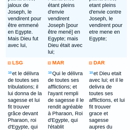
jaloux de
étant pleins
etant pleins
Joseph, le
d'envie
d'envie contre
vendirent pour
vendirent
Joseph, le
être emmené
Joseph [pour
vendirent pour
en Egypte.
être mené] en
etre mene en
Mais Dieu fut
Egypte; mais
Egypte;
avec lui,
Dieu était avec
lui;
LSG
MAR
DAR
et le délivra
Qui le délivra
et Dieu etait
10
10
10
de toutes ses
de toutes ses
avec lui; et il le
tribulations; il
afflictions; et
delivra de
lui donna de la
l'ayant rempli
toutes ses
sagesse et lui
de sagesse il le
afflictions, et lui
fit trouver
rendit agréable
fit trouver
grâce devant
à Pharaon, Roi
grace et
Pharaon, roi
d'Egypte, qui
sagesse
d'Egypte, qui
l'établit
aupres du