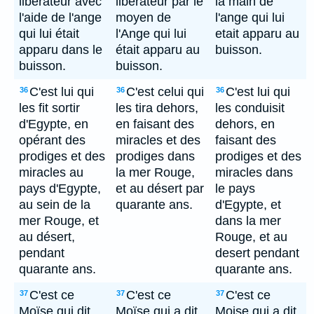
libérateur avec
libérateur par le
la main de
l'aide de l'ange
moyen de
l'ange qui lui
qui lui était
l'Ange qui lui
etait apparu au
apparu dans le
était apparu au
buisson.
buisson.
buisson.
C'est lui qui
C'est celui qui
C'est lui qui
36
36
36
les fit sortir
les tira dehors,
les conduisit
d'Egypte, en
en faisant des
dehors, en
opérant des
miracles et des
faisant des
prodiges et des
prodiges dans
prodiges et des
miracles au
la mer Rouge,
miracles dans
pays d'Egypte,
et au désert par
le pays
au sein de la
quarante ans.
d'Egypte, et
mer Rouge, et
dans la mer
au désert,
Rouge, et au
pendant
desert pendant
quarante ans.
quarante ans.
C'est ce
C'est ce
C'est ce
37
37
37
Moïse qui dit
Moïse qui a dit
Moise qui a dit