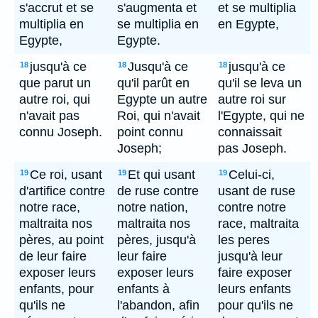
s'accrut et se
s'augmenta et
et se multiplia
multiplia en
se multiplia en
en Egypte,
Egypte,
Egypte.
jusqu'à ce
Jusqu'à ce
jusqu'à ce
18
18
18
que parut un
qu'il parût en
qu'il se leva un
autre roi, qui
Egypte un autre
autre roi sur
n'avait pas
Roi, qui n'avait
l'Egypte, qui ne
connu Joseph.
point connu
connaissait
Joseph;
pas Joseph.
Ce roi, usant
Et qui usant
Celui-ci,
19
19
19
d'artifice contre
de ruse contre
usant de ruse
notre race,
notre nation,
contre notre
maltraita nos
maltraita nos
race, maltraita
pères, au point
pères, jusqu'à
les peres
de leur faire
leur faire
jusqu'à leur
exposer leurs
exposer leurs
faire exposer
enfants, pour
enfants à
leurs enfants
qu'ils ne
l'abandon, afin
pour qu'ils ne