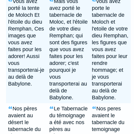
Vous avez
Mais vous
vous avez
43
43
43
porté la tente
avez porté le
porte le
de Moloch Et
tabernacle de
tabernacle de
l'étoile du dieu
Moloc, et l'étoile
Moloch et
Remphan, Ces
de votre dieu
l'etoile de votre
images que
Remphan; qui
dieu Remphan,
vous avez
sont des figures
les figures que
faites pour les
que vous avez
vous avez
adorer! Aussi
faites pour les
faites pour leur
vous
adorer; c'est
rendre
transporterai-je
pourquoi je
hommage; et
au delà de
vous
je vous
Babylone.
transporterai au
transporterai
delà de
au delà de
Babylone.
Babylone.
Nos pères
Le Tabernacle
Nos peres
44
44
44
avaient au
du témoignage
avaient le
désert le
a été avec nos
tabernacle du
tabernacle du
pères au
temoignage