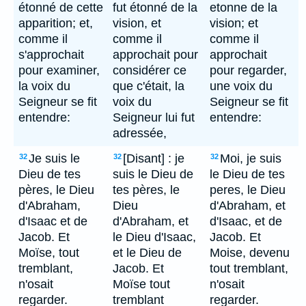
étonné de cette
fut étonné de la
etonne de la
apparition; et,
vision, et
vision; et
comme il
comme il
comme il
s'approchait
approchait pour
approchait
pour examiner,
considérer ce
pour regarder,
la voix du
que c'était, la
une voix du
Seigneur se fit
voix du
Seigneur se fit
entendre:
Seigneur lui fut
entendre:
adressée,
Je suis le
[Disant] : je
Moi, je suis
32
32
32
Dieu de tes
suis le Dieu de
le Dieu de tes
pères, le Dieu
tes pères, le
peres, le Dieu
d'Abraham,
Dieu
d'Abraham, et
d'Isaac et de
d'Abraham, et
d'Isaac, et de
Jacob. Et
le Dieu d'Isaac,
Jacob. Et
Moïse, tout
et le Dieu de
Moise, devenu
tremblant,
Jacob. Et
tout tremblant,
n'osait
Moïse tout
n'osait
regarder.
tremblant
regarder.