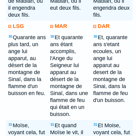
de Madian, où
Madian, où il
Madian, ou il
il engendra
eut deux fils.
engendra deux
deux fils.
fils.
LSG
MAR
DAR
Quarante ans
Et quarante
Et, quarante
30
30
30
plus tard, un
ans étant
ans s'etant
ange lui
accomplis,
ecoules, un
apparut, au
l'Ange du
ange lui
désert de la
Seigneur lui
apparut au
montagne de
apparut au
desert de la
Sinaï, dans la
désert de la
montagne de
flamme d'un
montagne de
Sinai, dans la
buisson en feu.
Sinaï, dans une
flamme de feu
flamme de feu
d'un buisson.
qui était en un
buisson.
Moïse,
Et quand
Et Moise,
31
31
31
voyant cela, fut
Moïse le vit, il
voyant cela, fut