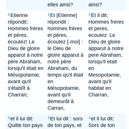
elles ainsi?
ainsi?
Etienne
Et [Etienne]
Et il dit:
2
2
2
répondit:
répondit :
Hommes freres
Hommes frères
hommes frères
et peres,
et pères,
et pères,
ecoutez: Le
écoutez! Le
écoutez [-moi] :
Dieu de gloire
Dieu de gloire
le Dieu de
apparut à notre
apparut à notre
gloire apparut à
pere Abraham,
père Abraham,
notre père
lorsqu'il etait
lorsqu'il était en
Abraham, du
en
Mésopotamie,
temps qu'il était
Mesopotamie,
avant qu'il
en
avant qu'il
s'établît à
Mésopotamie,
habitat en
Charran;
avant qu'il
Charran,
demeurât à
Carran,
et il lui dit:
Et lui dit : sors
et il lui dit:
3
3
3
Quitte ton pays
de ton pays, et
Sors de ton