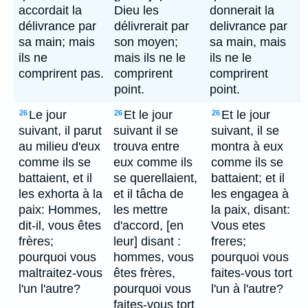
accordait la
Dieu les
donnerait la
délivrance par
délivrerait par
delivrance par
sa main; mais
son moyen;
sa main, mais
ils ne
mais ils ne le
ils ne le
comprirent pas.
comprirent
comprirent
point.
point.
Le jour
Et le jour
Et le jour
26
26
26
suivant, il parut
suivant il se
suivant, il se
au milieu d'eux
trouva entre
montra à eux
comme ils se
eux comme ils
comme ils se
battaient, et il
se querellaient,
battaient; et il
les exhorta à la
et il tâcha de
les engagea à
paix: Hommes,
les mettre
la paix, disant:
dit-il, vous êtes
d'accord, [en
Vous etes
frères;
leur] disant :
freres;
pourquoi vous
hommes, vous
pourquoi vous
maltraitez-vous
êtes frères,
faites-vous tort
l'un l'autre?
pourquoi vous
l'un à l'autre?
faites-vous tort