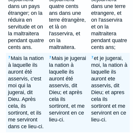
dans un pays
quatre cents
dans une terre
étranger; on la
ans dans une
etrangere, et
réduira en
terre étrangère,
on l'asservira
servitude et on
et là on
et on la
la maltraitera
l'asservira, et
maltraitera
pendant quatre
on la
pendant quatre
cents ans.
maltraitera.
cents ans;
Mais la nation
Mais je jugerai
et je jugerai,
7
7
7
à laquelle ils
la nation à
moi, la nation à
auront été
laquelle ils
laquelle ils
asservis, c'est
auront été
auront ete
moi qui la
asservis, dit
asservis, dit
jugerai, dit
Dieu; et après
Dieu; et apres
Dieu. Après
cela ils
cela ils
cela, ils
sortiront, et me
sortiront et me
sortiront, et ils
serviront en ce
serviront en ce
me serviront
lieu-ci.
lieu-ci.
dans ce lieu-ci.