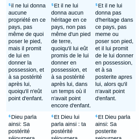
il ne lui donna
Et il ne lui
Et il ne lui
5
5
5
aucune
donna aucun
donna pas
propriété en ce
héritage en ce
d'heritage dans
pays, pas
pays, non pas
ce pays, pas
même de quoi
même d'un pied
meme ou
poser le pied,
de terre,
poser son pied,
mais il promit
quoiqu'il lui eût
et il lui promit
de lui en
promis de le lui
de le lui donner
donner la
donner en
en possession,
possession, et
possession, et
et à sa
à sa postérité
à sa postérité
posterite apres
après lui,
après lui, dans
lui, alors qu'il
quoiqu'il n'eût
un temps où il
n'avait point
point d'enfant.
n'avait point
d'enfant.
encore d'enfant.
Dieu parla
Et Dieu lui
Et Dieu parla
6
6
6
ainsi: Sa
parla ainsi : ta
ainsi: Sa
postérité
postérité
posterite
séjournera
séjournera
sejournera