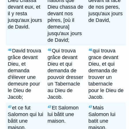
Dieu chassa
nations que
devant la face
devant eux, et
Dieu chassa de
de nos peres,
il y resta
devant nos
jusqu'aux jours
jusqu'aux jours
pères, [où il
de David,
de David.
demeura]
jusqu'aux jours
de David;
David trouva
Qui trouva
qui trouva
46
46
46
grâce devant
grâce devant
grace devant
Dieu, et
Dieu et qui
Dieu, et qui
demanda
demanda de
demanda de
d'élever une
pouvoir dresser
trouver un
demeure pour
un Tabernacle
tabernacle
le Dieu de
au Dieu de
pour le Dieu de
Jacob;
Jacob.
Jacob.
et ce fut
Et Salomon
Mais
47
47
47
Salomon qui lui
lui bâtit une
Salomon lui
bâtit une
maison.
batit une
maison.
maison.