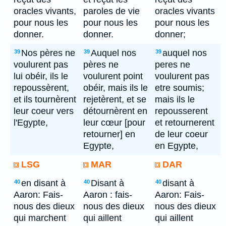
oracles vivants,
paroles de vie
oracles vivants
pour nous les
pour nous les
pour nous les
donner.
donner.
donner;
Nos pères ne
Auquel nos
auquel nos
39
39
39
voulurent pas
pères ne
peres ne
lui obéir, ils le
voulurent point
voulurent pas
repoussèrent,
obéir, mais ils le
etre soumis;
et ils tournèrent
rejetèrent, et se
mais ils le
leur coeur vers
détournèrent en
repousserent
l'Egypte,
leur cœur [pour
et retournerent
retourner] en
de leur coeur
Egypte,
en Egypte,
LSG
MAR
DAR
en disant à
Disant à
disant à
40
40
40
Aaron: Fais-
Aaron : fais-
Aaron: Fais-
nous des dieux
nous des dieux
nous des dieux
qui marchent
qui aillent
qui aillent