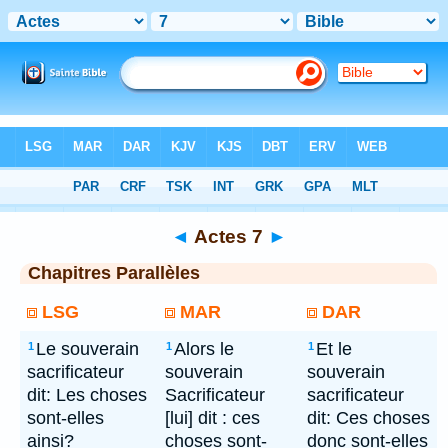
Bible
> Actes 7
◄
Actes 7
►
Chapitres Parallèles
LSG
MAR
DAR
Le souverain
Alors le
Et le
1
1
1
sacrificateur
souverain
souverain
dit: Les choses
Sacrificateur
sacrificateur
sont-elles
[lui] dit : ces
dit: Ces choses
ainsi?
choses sont-
donc sont-elles