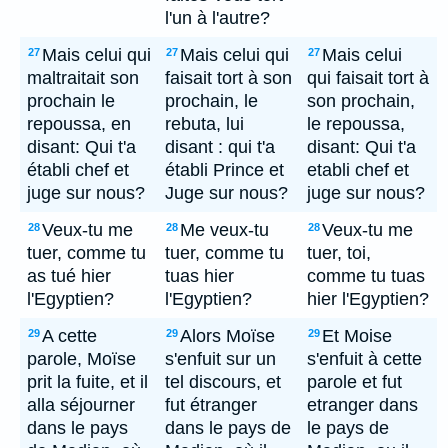
l'un à l'autre?
Mais celui qui
Mais celui qui
Mais celui
27
27
27
maltraitait son
faisait tort à son
qui faisait tort à
prochain le
prochain, le
son prochain,
repoussa, en
rebuta, lui
le repoussa,
disant: Qui t'a
disant : qui t'a
disant: Qui t'a
établi chef et
établi Prince et
etabli chef et
juge sur nous?
Juge sur nous?
juge sur nous?
Veux-tu me
Me veux-tu
Veux-tu me
28
28
28
tuer, comme tu
tuer, comme tu
tuer, toi,
as tué hier
tuas hier
comme tu tuas
l'Egyptien?
l'Egyptien?
hier l'Egyptien?
A cette
Alors Moïse
Et Moise
29
29
29
parole, Moïse
s'enfuit sur un
s'enfuit à cette
prit la fuite, et il
tel discours, et
parole et fut
alla séjourner
fut étranger
etranger dans
dans le pays
dans le pays de
le pays de