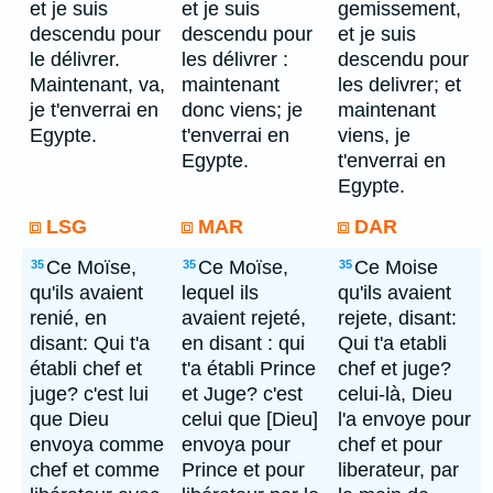
et je suis
et je suis
gemissement,
descendu pour
descendu pour
et je suis
le délivrer.
les délivrer :
descendu pour
Maintenant, va,
maintenant
les delivrer; et
je t'enverrai en
donc viens; je
maintenant
Egypte.
t'enverrai en
viens, je
Egypte.
t'enverrai en
Egypte.
LSG
MAR
DAR
Ce Moïse,
Ce Moïse,
Ce Moise
35
35
35
qu'ils avaient
lequel ils
qu'ils avaient
renié, en
avaient rejeté,
rejete, disant:
disant: Qui t'a
en disant : qui
Qui t'a etabli
établi chef et
t'a établi Prince
chef et juge?
juge? c'est lui
et Juge? c'est
celui-là, Dieu
que Dieu
celui que [Dieu]
l'a envoye pour
envoya comme
envoya pour
chef et pour
chef et comme
Prince et pour
liberateur, par