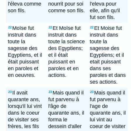
l'éleva comme
nourrit pour soi
l'eleva pour
son fils.
comme son fils.
elle, afin qu'il
fut son fils.
Moïse fut
Et Moïse fut
Et Moise fut
22
22
22
instruit dans
instruit dans
instruit dans
toute la
toute la science
toute la
sagesse des
des Egyptiens;
sagesse des
Egyptiens, et il
et il était
Egyptiens; et il
était puissant
puissant en
etait puissant
en paroles et
paroles et en
dans ses
en oeuvres.
actions.
paroles et dans
ses actions.
Il avait
Mais quand il
Mais quand il
23
23
23
quarante ans,
fut parvenu à
fut parvenu à
lorsqu'il lui vint
l'âge de
l'age de
dans le coeur
quarante ans, il
quarante ans, il
de visiter ses
forma le
lui vint au
frères, les fils
dessein d'aller
coeur de visiter