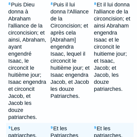
Puis Dieu
Puis il lui
Et il lui donna
8
8
8
donna à
donna l'Alliance
l'alliance de la
Abraham
de la
circoncision; et
l'alliance de la
Circoncision; et
ainsi Abraham
circoncision; et
après cela
engendra
ainsi, Abraham,
[Abraham]
Isaac et le
ayant
engendra
circoncit le
engendré
Isaac, lequel il
huitieme jour;
Isaac, le
circoncit le
et Isaac,
circoncit le
huitième jour; et
Jacob; et
huitième jour;
Isaac engendra
Jacob, les
Isaac engendra
Jacob, et Jacob
douze
et circoncit
les douze
patriarches.
Jacob, et
Patriarches.
Jacob les
douze
patriarches.
Les
Et les
Et les
9
9
9
patriarches,
Patriarches
patriarches,