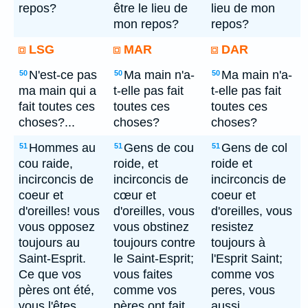
repos?
être le lieu de
lieu de mon
mon repos?
repos?
LSG
MAR
DAR
N'est-ce pas
Ma main n'a-
Ma main n'a-
50
50
50
ma main qui a
t-elle pas fait
t-elle pas fait
fait toutes ces
toutes ces
toutes ces
choses?...
choses?
choses?
Hommes au
Gens de cou
Gens de col
51
51
51
cou raide,
roide, et
roide et
incirconcis de
incirconcis de
incirconcis de
coeur et
cœur et
coeur et
d'oreilles! vous
d'oreilles, vous
d'oreilles, vous
vous opposez
vous obstinez
resistez
toujours au
toujours contre
toujours à
Saint-Esprit.
le Saint-Esprit;
l'Esprit Saint;
Ce que vos
vous faites
comme vos
pères ont été,
comme vos
peres, vous
vous l'êtes
pères ont fait.
aussi.