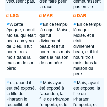
vécussent pas.
d'en faire périr
demeurassent
la race.
pas en vie.
LSG
MAR
DAR
A cette
En ce temps-
En ce temps-
20
20
20
époque, naquit
là naquit Moïse,
là naquit
Moïse, qui était
qui fut
Moise, et il
beau aux yeux
divinement
etait
de Dieu. Il fut
beau; et il fut
divinement
nourri trois
nourri trois mois
beau; et il fut
mois dans la
dans la maison
nourri trois
maison de son
de son père.
mois dans la
père;
maison du
pere.
et, quand il
Mais ayant
Mais, ayant
21
21
21
eut été exposé,
été exposé à
ete expose, la
la fille de
l'abandon, la
fille du
Pharaon le
fille de Pharaon
Pharaon
recueillit, et
l'emporta, et le
l'emporta, et