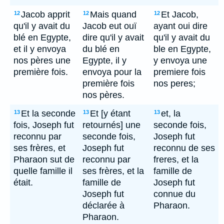
Jacob apprit
Mais quand
Et Jacob,
12
12
12
qu'il y avait du
Jacob eut ouï
ayant oui dire
blé en Egypte,
dire qu'il y avait
qu'il y avait du
et il y envoya
du blé en
ble en Egypte,
nos pères une
Egypte, il y
y envoya une
première fois.
envoya pour la
premiere fois
première fois
nos peres;
nos pères.
Et la seconde
Et [y étant
et, la
13
13
13
fois, Joseph fut
retournés] une
seconde fois,
reconnu par
seconde fois,
Joseph fut
ses frères, et
Joseph fut
reconnu de ses
Pharaon sut de
reconnu par
freres, et la
quelle famille il
ses frères, et la
famille de
était.
famille de
Joseph fut
Joseph fut
connue du
déclarée à
Pharaon.
Pharaon.