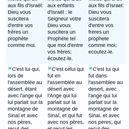
aux fils d'Israël:
aux enfants
aux fils d'Israel:
Dieu vous
d'Israël : le
Dieu vous
suscitera
Seigneur votre
suscitera
d'entre vos
Dieu vous
d'entre vos
frères un
suscitera un
freres un
prophète
Prophète tel
prophete
comme moi.
que moi d'entre
comme moi;
vos frères;
ecoutez-le.
écoutez-le.
C'est lui qui,
C'est celui qui
C'est lui qui
38
38
38
lors de
fut en
fut dans
l'assemblée au
l'assemblée au
l'assemblee au
désert, étant
désert avec
desert, avec
avec l'ange qui
l'Ange qui lui
l'ange qui lui
lui parlait sur la
parlait sur la
parlait sur la
montagne de
montagne de
montagne de
Sinaï et avec
Sinaï, et qui fut
Sinai, et avec
nos pères,
avec nos pères,
nos peres; qui
reçut des
et reçut les
reçut des