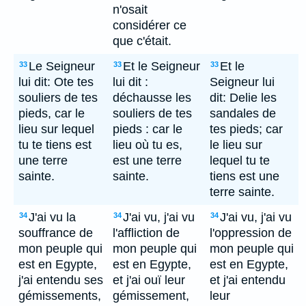
n'osait
considérer ce
que c'était.
Le Seigneur
Et le Seigneur
Et le
33
33
33
lui dit: Ote tes
lui dit :
Seigneur lui
souliers de tes
déchausse les
dit: Delie les
pieds, car le
souliers de tes
sandales de
lieu sur lequel
pieds : car le
tes pieds; car
tu te tiens est
lieu où tu es,
le lieu sur
une terre
est une terre
lequel tu te
sainte.
sainte.
tiens est une
terre sainte.
J'ai vu la
J'ai vu, j'ai vu
J'ai vu, j'ai vu
34
34
34
souffrance de
l'affliction de
l'oppression de
mon peuple qui
mon peuple qui
mon peuple qui
est en Egypte,
est en Egypte,
est en Egypte,
j'ai entendu ses
et j'ai ouï leur
et j'ai entendu
gémissements,
gémissement,
leur