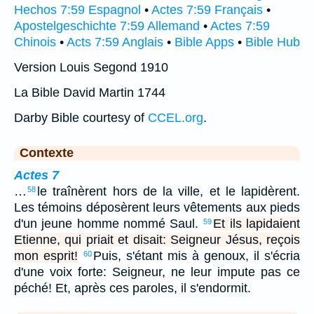
Hechos 7:59 Espagnol
•
Actes 7:59 Français
•
Apostelgeschichte 7:59 Allemand
•
Actes 7:59
Chinois
•
Acts 7:59 Anglais
•
Bible Apps
•
Bible Hub
Version Louis Segond 1910
La Bible David Martin 1744
Darby Bible courtesy of
CCEL.org
.
Contexte
Actes 7
…
le traînèrent hors de la ville, et le lapidèrent.
58
Les témoins déposèrent leurs vêtements aux pieds
d'un jeune homme nommé Saul.
Et ils lapidaient
59
Etienne, qui priait et disait: Seigneur Jésus, reçois
mon esprit!
Puis, s'étant mis à genoux, il s'écria
60
d'une voix forte: Seigneur, ne leur impute pas ce
péché! Et, après ces paroles, il s'endormit.