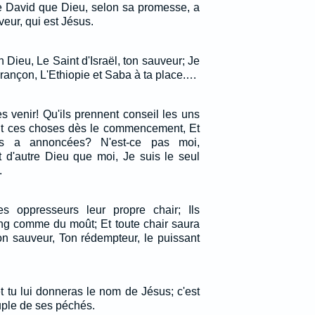
de David que Dieu, selon sa promesse, a
veur, qui est Jésus.
on Dieu, Le Saint d'Israël, ton sauveur; Je
 rançon, L'Ethiopie et Saba à ta place.…
les venir! Qu'ils prennent conseil les uns
dit ces choses dès le commencement, Et
es a annoncées? N'est-ce pas moi,
nt d'autre Dieu que moi, Je suis le seul
.
s oppresseurs leur propre chair; Ils
ang comme du moût; Et toute chair saura
ton sauveur, Ton rédempteur, le puissant
 et tu lui donneras le nom de Jésus; c'est
uple de ses péchés.