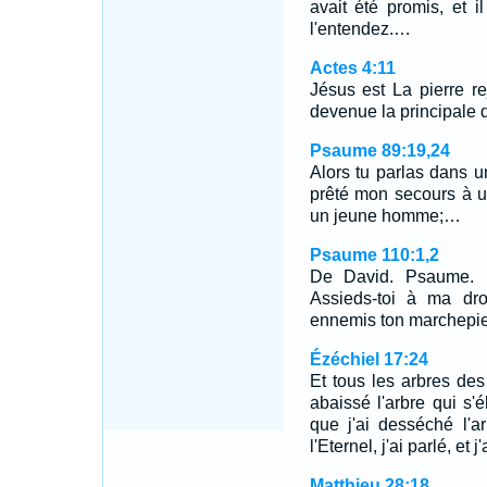
avait été promis, et 
l'entendez.…
Actes 4:11
Jésus est La pierre re
devenue la principale d
Psaume 89:19,24
Alors tu parlas dans un
prêté mon secours à u
un jeune homme;…
Psaume 110:1,2
De David. Psaume. P
Assieds-toi à ma dro
ennemis ton marchepi
Ézéchiel 17:24
Et tous les arbres des
abaissé l'arbre qui s'é
que j'ai desséché l'arb
l'Eternel, j'ai parlé, et j'
Matthieu 28:18