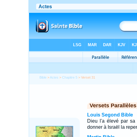
Bible
>
Actes
>
Chapitre 5
> Verset 31
Versets Parallèles
Louis Segond Bible
Dieu l'a élevé par sa
donner à Israël la rep