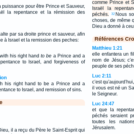
comme Prince et S
a puissance pour être Prince et Sauveur,
Israël la repenta
aël la repentance et la rémission des
péchés.
Nous so
32
choses, de même qu
Dieu a donné à ceux
alte par sa droite prince et sauveur, afin
Références Cro
 à Israel et la remission des peches:
Matthieu 1:21
elle enfantera un fi
with his right hand
to be
a Prince and a
nom de Jésus; c'e
epentance to Israel, and forgiveness of
peuple de ses péch
Luc 2:11
ion
c'est qu'aujourd'hui
h his right hand to be a Prince and a
il vous est né un Sa
entance to Israel, and remission of sins.
le Seigneur.
e
Luc 24:47
et que la repenta
péchés seraient 
toutes les natio
Jérusalem.
ieu, il a reçu du Père le Saint-Esprit qui