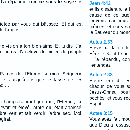
il l'a répandu, comme vous le voyez et
Jean 4:42
et ils disaient à l
cause de ce que
croyons; car nous
jetée par vous qui bâtissez, Et qui est
mêmes, et nous sav
e l'angle.
le Sauveur du mon
Actes 2:33
e vision à ton bien-aimé, Et tu dis: J'ai
Elevé par la droit
n héros, J'ai élevé du milieu du peuple
Père le Saint-Esprit
il l'a répandu, c
l'entendez.
arole de l'Eternel à mon Seigneur:
Actes 2:38
ite, Jusqu'à ce que je fasse de tes
Pierre leur dit: 
ed.…
chacun de vous so
Jésus-Christ, po
péchés; et vous re
 champs sauront que moi, l'Eternel, j'ai
Esprit.
levait et élevé l'arbre qui était abaissé,
re vert et fait verdir l'arbre sec. Moi,
Actes 3:15
agirai.
Vous avez fait mour
que Dieu a ressusc