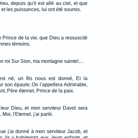
ieu, depuis qu'il est allé au ciel, et que
 et les puissances, lui ont été soumis.
e Prince de la vie, que Dieu a ressuscité
mmes témoins.
mon roi Sur Sion, ma montagne sainte!…
st né, un fils nous est donné, Et la
r son épaule; On l'appellera Admirable,
nt, Père éternel, Prince de la paix.
i leur Dieu, et mon serviteur David sera
 Moi, l'Eternel, j'ai parlé.
que j'ai donné à mon serviteur Jacob, et
; ils y habiteront, eux, leurs enfants, et