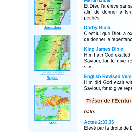
Martin Bible
Et Dieu l'a élevé par s
afin de donner à Isr
péchés.
Darby Bible
C'est lui que Dieu a ex
de donner la repentance
King James Bible
Him hath God exalted 
Saviour, for to give r
sins.
English Revised Vers
Him did God exalt wit
Saviour, for to give rep
Trésor de l'Écritur
hath.
Actes 2:33,36
Elevé par la droite de D