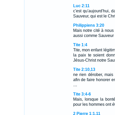
Luc 2:11
c'est qu'aujourd'hui, d
Sauveur, qui est le Chri
Philippiens 3:20
Mais notre cité à nous
aussi comme Sauveur l
Tite 1:4
Tite, mon enfant légiti
la paix te soient don
Jésus-Christ notre Sau
Tite 2:10,13
ne rien dérober, mais à
afin de faire honorer e
…
Tite 3:4-6
Mais, lorsque la bon
pour les hommes ont é
2 Pierre 1:1,11