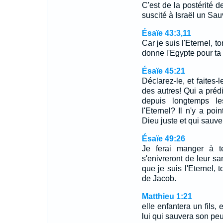
C'est de la postérité 
suscité à Israël un Sau
Ésaïe 43:3,11
Car je suis l'Eternel, t
donne l'Egypte pour ta
Ésaïe 45:21
Déclarez-le, et faites-
des autres! Qui a pré
depuis longtemps l
l'Eternel? Il n'y a poi
Dieu juste et qui sauve
Ésaïe 49:26
Je ferai manger à te
s'enivreront de leur s
que je suis l'Eternel, 
de Jacob.
Matthieu 1:21
elle enfantera un fils,
lui qui sauvera son pe