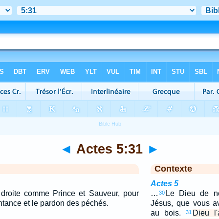
◄
Actes 5:31
►
Contexte
Actes 5
 droite comme Prince et Sauveur, pour
…
Le Dieu de no
30
entance et le pardon des péchés.
Jésus, que vous a
au bois.
Dieu l
31