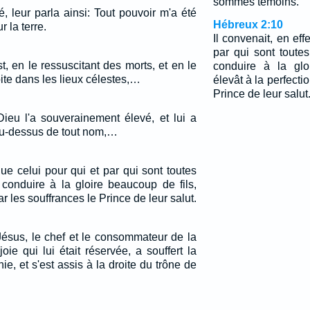
sommes témoins.
, leur parla ainsi: Tout pouvoir m'a été
Hébreux 2:10
r la terre.
Il convenait, en eff
par qui sont toutes
st, en le ressuscitant des morts, et en le
conduire à la glo
oite dans les lieux célestes,…
élevât à la perfecti
Prince de leur salut
Dieu l'a souverainement élevé, et lui a
au-dessus de tout nom,…
 que celui pour qui et par qui sont toutes
 conduire à la gloire beaucoup de fils,
ar les souffrances le Prince de leur salut.
Jésus, le chef et le consommateur de la
joie qui lui était réservée, a souffert la
ie, et s'est assis à la droite du trône de