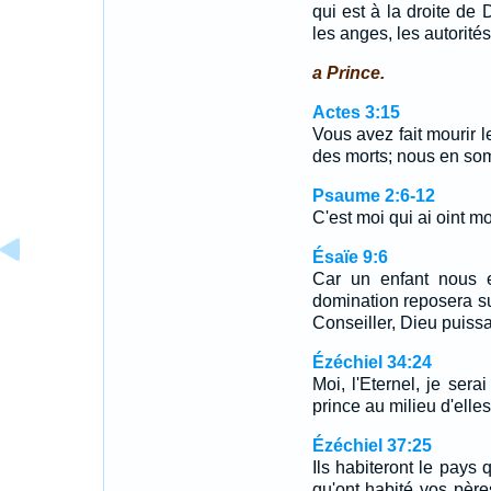
qui est à la droite de D
les anges, les autorités
a Prince.
Actes 3:15
Vous avez fait mourir l
des morts; nous en so
Psaume 2:6-12
C'est moi qui ai oint 
Ésaïe 9:6
Car un enfant nous e
domination reposera su
Conseiller, Dieu puissa
Ézéchiel 34:24
Moi, l'Eternel, je sera
prince au milieu d'elles.
Ézéchiel 37:25
Ils habiteront le pays 
qu'ont habité vos pères