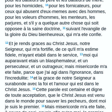
pour les batteurs de pere et les batteurs de mere,
pour les homicides,
pour les fornicateurs, pour
10
ceux qui abusent d'eux-memes avec des hommes,
pour les voleurs d'hommes, les menteurs, les
parjures, et s'il y a quelque autre chose qui soit
opposee à la saine doctrine,
suivant l'evangile de
11
la gloire du Dieu bienheureux, qui m'a ete confie.
Et je rends graces au Christ Jesus, notre
12
Seigneur, qui m'a fortifie, de ce qu'il m'a estime
fidele, m'ayant etabli dans le service,
moi qui
13
auparavant etais un blasphemateur, et un
persecuteur, et un outrageux; mais misericorde m'a
ete faite, parce que j'ai agi dans l'ignorance, dans
l'incredulite;
et la grace de notre Seigneur a
14
surabonde avec la foi et l'amour qui est dans le
Christ Jesus.
Cette parole est certaine et digne
15
de toute acceptation, que le Christ Jesus est venu
dans le monde pour sauver les pecheurs, dont moi
je suis le premier.
Mais misericorde m'a ete faite,
16