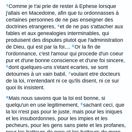
Comme je t'ai prie de rester à Ephese lorsque
3
j'allais en Macedoine, afin que tu ordonnasses à
certaines personnes de ne pas enseigner des
doctrines etrangeres,
et de ne pas s'attacher aux
4
fables et aux genealogies interminables, qui
produisent des disputes plutot que l'administration
de Dieu, qui est par la foi....
Or la fin de
5
l'ordonnance, c'est l'amour qui procede d'un coeur
pur et d'une bonne conscience et d'une foi sincere,
dont quelques-uns s'etant ecartes, se sont
6
detournes à un vain babil,
voulant etre docteurs
7
de la loi, n'entendant ni ce qu'ils disent, ni ce sur
quoi ils insistent.
Mais nous savons que la loi est bonne, si
8
quelqu'un en use legitimement,
sachant ceci, que
9
la loi n'est pas pour le juste, mais pour les iniques
et les insubordonnes, pour les impies et les
pecheurs, pour les gens sans piete et les profanes,