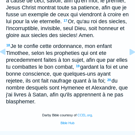
à cause de ceci, savoir, afin qu'en moi, le premier,
Jesus Christ montrat toute sa patience, afin que je
fusse un exemple de ceux qui viendront à croire en
lui pour la vie eternelle.
Or, qu'au roi des siecles,
17
l'incorruptible, invisible, seul Dieu, soit honneur et
gloire aux siecles des siecles! Amen.
Je te confie cette ordonnance, mon enfant
18
Timothee, selon les propheties qui ont ete
precedemment faites à ton sujet, afin que par elles
tu combattes le bon combat,
gardant la foi et une
19
bonne conscience, que quelques-uns ayant
rejetee, ils ont fait naufrage quant à la foi;
du
20
nombre desquels sont Hymenee et Alexandre, que
j'ai livres à Satan, afin qu'ils apprennent à ne pas
blasphemer.
Darby Bible courtesy of
CCEL.org
.
Bible Hub