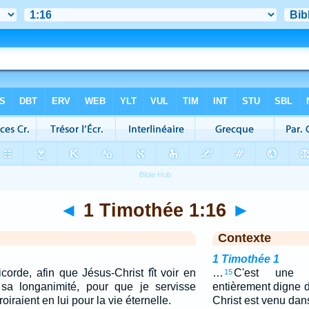
◄
1 Timothée 1:16
►
Contexte
1 Timothée 1
corde, afin que Jésus-Christ fît voir en
…
C'est une p
15
 sa longanimité, pour que je servisse
entièrement digne d
iraient en lui pour la vie éternelle.
Christ est venu da