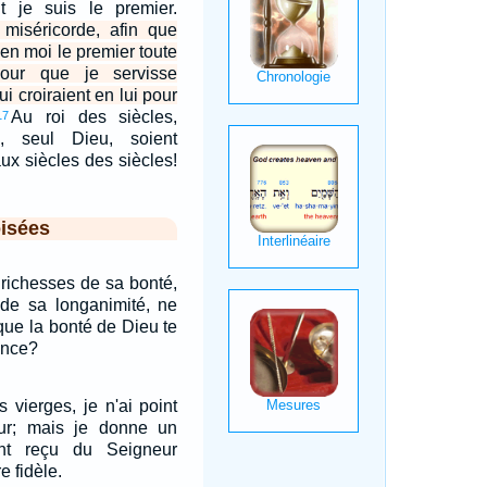
t je suis le premier.
 miséricorde, afin que
r en moi le premier toute
pour que je servisse
i croiraient en lui pour
Au roi des siècles,
17
le, seul Dieu, soient
aux siècles des siècles!
isées
 richesses de sa bonté,
 de sa longanimité, ne
que la bonté de Dieu te
ance?
 vierges, je n'ai point
ur; mais je donne un
nt reçu du Seigneur
e fidèle.