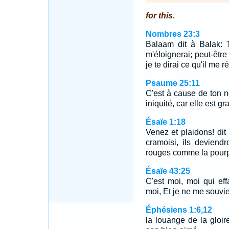
for this.
Nombres 23:3
Balaam dit à Balak: T
m'éloignerai; peut-être
je te dirai ce qu'il me r
Psaume 25:11
C'est à cause de ton 
iniquité, car elle est gr
Ésaïe 1:18
Venez et plaidons! dit
cramoisi, ils deviend
rouges comme la pourpr
Ésaïe 43:25
C'est moi, moi qui ef
moi, Et je ne me souvi
Éphésiens 1:6,12
la louange de la gloi