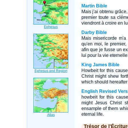
Martin Bible
Mais j'ai obtenu grâce,
premier toute sa clém
viendront à croire en lu
Darby Bible
Mais misericorde m'a e
qu'en moi, le premier,
afin que je fusse un e
lui pour la vie eternelle
King James Bible
Howbeit for this cause 
Christ might shew forth
which should hereafter 
English Revised Vers
howbeit for this caus
might Jesus Christ sh
ensample of them whic
eternal life.
Trésor de l'Écritur