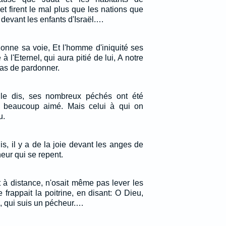
t firent le mal plus que les nations que
s devant les enfants d'Israël.…
nne sa voie, Et l'homme d'iniquité ses
à l'Eternel, qui aura pitié de lui, A notre
pas de pardonner.
e le dis, ses nombreux péchés ont été
a beaucoup aimé. Mais celui à qui on
u.
s, il y a de la joie devant les anges de
eur qui se repent.
t à distance, n'osait même pas lever les
e frappait la poitrine, en disant: O Dieu,
, qui suis un pécheur.…