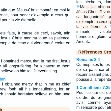
les pécheurs, don
Mais j'ai obtenu
16
 afin que Jésus-Christ montrât en moi le
Jésus-Christ fît voi
ence, pour servir d'exemple à ceux qui
sa longanimité, 
i pour la vie éternelle.
d'exemple à ceux qu
la vie éternelle.
immortel, invisib
te faite, à cause de ceci, savoir, afin
honneur et gloire, 
 Jesus Christ montrat toute sa patience,
Amen!…
xemple de ceux qui viendront à croire en
.
Références Cro
Romains 2:4
I obtained mercy, that in me first Jesus
Ou méprises-tu les
 all longsuffering, for a pattern to them
de sa patience et
believe on him to life everlasting.
reconnaissant pas 
ion
pousse à la repent
e I obtained mercy, that in me as chief
1 Corinthiens 7:25
ew forth all his longsuffering, for an
Pour ce qui est des
h should hereafter believe on him unto
d'ordre du Seigne
avis, comme aya
miséricorde pour êtr
e