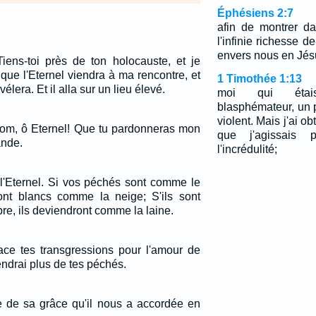
Éphésiens 2:7
afin de montrer da
l'infinie richesse 
envers nous en Jésu
iens-toi près de ton holocauste, et je
 que l'Eternel viendra à ma rencontre, et
1 Timothée 1:13
évélera. Et il alla sur un lieu élevé.
moi qui étai
blasphémateur, un
violent. Mais j'ai o
nom, ô Eternel! Que tu pardonneras mon
que j'agissais 
ande.
l'incrédulité;
 l'Eternel. Si vos péchés sont comme le
ront blancs comme la neige; S'ils sont
e, ils deviendront comme la laine.
face tes transgressions pour l'amour de
endrai plus de tes péchés.
re de sa grâce qu'il nous a accordée en