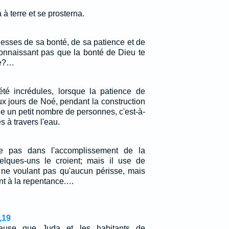
 à terre et se prosterna.
hesses de sa bonté, de sa patience et de
connaissant pas que la bonté de Dieu te
ce?…
 été incrédules, lorsque la patience de
ux jours de Noé, pendant la construction
le un petit nombre de personnes, c'est-à-
s à travers l'eau.
e pas dans l'accomplissement de la
ques-uns le croient; mais il use de
 ne voulant pas qu'aucun périsse, mais
ent à la repentance.…
,19
ause que Juda et les habitants de