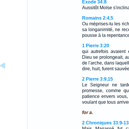
Exode 34:8
Aussitôt Moïse s'inclina
Romains 2:4,5
Ou méprises-tu les ric
sa longanimité, ne re
pousse à la repentan
1 Pierre 3:20
qui autrefois avaient
Dieu se prolongeait, a
de l'arche, dans laquel
dire, huit, furent sauvée
2 Pierre 3:9,15
Le Seigneur ne tard
promesse, comme quel
patience envers vous,
voulant que tous arriv
for a.
2 Chroniques 33:9-13
Mais Manassé fut c