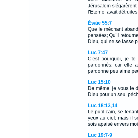
Jérusalem s'égarèrent e
l'Eternel avait détruite
Ésaïe 55:7
Que le méchant abando
pensées; Qu'il retourne 
Dieu, qui ne se lasse 
Luc 7:47
C'est pourquoi, je t
pardonnés: car elle 
pardonne peu aime pe
Luc 15:10
De même, je vous le di
Dieu pour un seul péch
Luc 18:13,14
Le publicain, se tenan
yeux au ciel; mais il s
sois apaisé envers moi
Luc 19:7-9