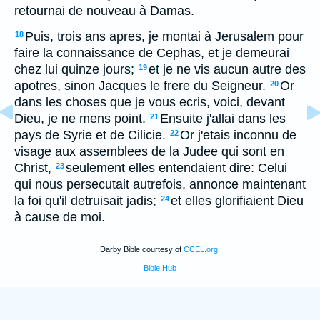
retournai de nouveau à Damas.
Puis, trois ans apres, je montai à Jerusalem pour
18
faire la connaissance de Cephas, et je demeurai
chez lui quinze jours;
et je ne vis aucun autre des
19
apotres, sinon Jacques le frere du Seigneur.
Or
20
dans les choses que je vous ecris, voici, devant
Dieu, je ne mens point.
Ensuite j'allai dans les
21
pays de Syrie et de Cilicie.
Or j'etais inconnu de
22
visage aux assemblees de la Judee qui sont en
Christ,
seulement elles entendaient dire: Celui
23
qui nous persecutait autrefois, annonce maintenant
la foi qu'il detruisait jadis;
et elles glorifiaient Dieu
24
à cause de moi.
Darby Bible courtesy of
CCEL.org
.
Bible Hub