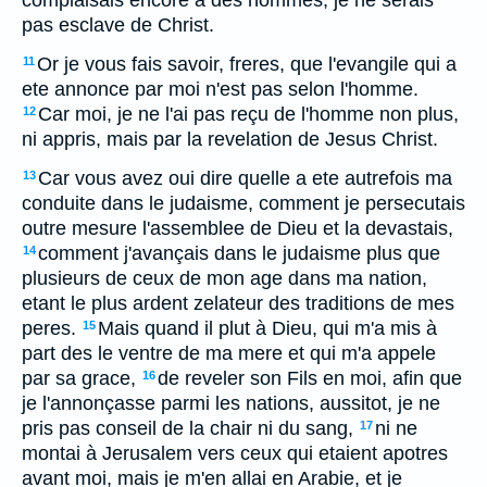
complaisais encore à des hommes, je ne serais
pas esclave de Christ.
Or je vous fais savoir, freres, que l'evangile qui a
11
ete annonce par moi n'est pas selon l'homme.
Car moi, je ne l'ai pas reçu de l'homme non plus,
12
ni appris, mais par la revelation de Jesus Christ.
Car vous avez oui dire quelle a ete autrefois ma
13
conduite dans le judaisme, comment je persecutais
outre mesure l'assemblee de Dieu et la devastais,
comment j'avançais dans le judaisme plus que
14
plusieurs de ceux de mon age dans ma nation,
etant le plus ardent zelateur des traditions de mes
peres.
Mais quand il plut à Dieu, qui m'a mis à
15
part des le ventre de ma mere et qui m'a appele
par sa grace,
de reveler son Fils en moi, afin que
16
je l'annonçasse parmi les nations, aussitot, je ne
pris pas conseil de la chair ni du sang,
ni ne
17
montai à Jerusalem vers ceux qui etaient apotres
avant moi, mais je m'en allai en Arabie, et je