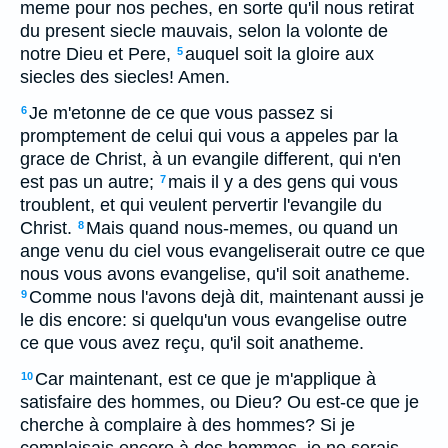
meme pour nos peches, en sorte qu'il nous retirat
du present siecle mauvais, selon la volonte de
notre Dieu et Pere,
auquel soit la gloire aux
5
siecles des siecles! Amen.
Je m'etonne de ce que vous passez si
6
promptement de celui qui vous a appeles par la
grace de Christ, à un evangile different, qui n'en
est pas un autre;
mais il y a des gens qui vous
7
troublent, et qui veulent pervertir l'evangile du
Christ.
Mais quand nous-memes, ou quand un
8
ange venu du ciel vous evangeliserait outre ce que
nous vous avons evangelise, qu'il soit anatheme.
Comme nous l'avons dejà dit, maintenant aussi je
9
le dis encore: si quelqu'un vous evangelise outre
ce que vous avez reçu, qu'il soit anatheme.
Car maintenant, est ce que je m'applique à
10
satisfaire des hommes, ou Dieu? Ou est-ce que je
cherche à complaire à des hommes? Si je