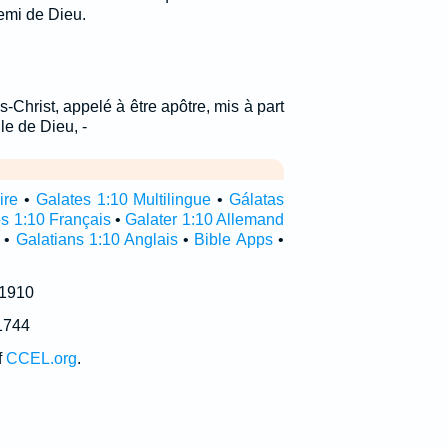
mi de Dieu.
s-Christ, appelé à être apôtre, mis à part
le de Dieu, -
ire
•
Galates 1:10 Multilingue
•
Gálatas
s 1:10 Français
•
Galater 1:10 Allemand
•
Galatians 1:10 Anglais
•
Bible Apps
•
 1910
1744
f
CCEL.org
.