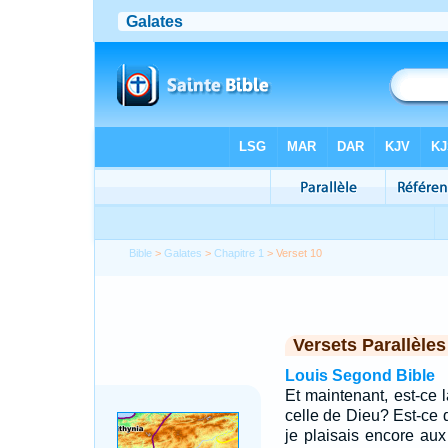
Bible
>
Galates
>
Chapitre 1
> Verset 10
Versets Parallèles
Louis Segond Bible
Et maintenant, est-ce
celle de Dieu? Est-ce
je plaisais encore au