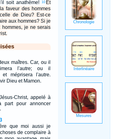
'il soit anathème!
Et
10
e la faveur des hommes
 celle de Dieu? Est-ce
laire aux hommes? Si je
x hommes, je ne serais
ist.
isées
deux maîtres. Car, ou il
imera l'autre; ou il
, et méprisera l'autre.
vir Dieu et Mamon.
 Jésus-Christ, appelé à
à part pour annoncer
-
3
re que moi aussi je
s choses de complaire à
non mon avantage, mais