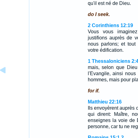
qu'il est né de Dieu.
do I seek.
2 Corinthiens 12:19
Vous vous imagine
justifions auprès de 
nous parlons; et tout
votre édification.
1 Thessaloniciens 2:
mais, selon que Dieu
l'Evangile, ainsi nou
hommes, mais pour plai
for if.
Matthieu 22:16
Ils envoyèrent auprès d
qui dirent: Maître, 
enseignes la voie de D
personne, car tu ne r
Romains 15:1,2