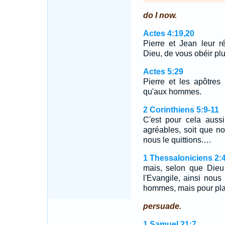
do I now.
Actes 4:19,20
Pierre et Jean leur ré
Dieu, de vous obéir pl
Actes 5:29
Pierre et les apôtres 
qu'aux hommes.
2 Corinthiens 5:9-11
C'est pour cela auss
agréables, soit que n
nous le quittions.…
1 Thessaloniciens 2:
mais, selon que Dieu
l'Evangile, ainsi nou
hommes, mais pour plai
persuade.
1 Samuel 21:7