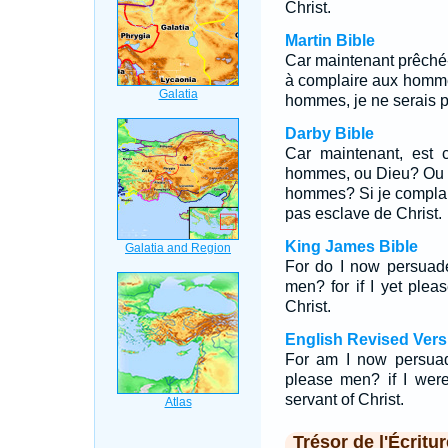
Christ.
Martin Bible
Car maintenant prêché
à complaire aux homme
hommes, je ne serais pa
Darby Bible
Car maintenant, est 
hommes, ou Dieu? Ou e
hommes? Si je complai
pas esclave de Christ.
King James Bible
For do I now persuad
men? for if I yet plea
Christ.
English Revised Vers
For am I now persuad
please men? if I were
servant of Christ.
Trésor de l'Écritur