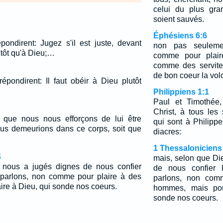
celui du plus gra
soient sauvés.
Éphésiens 6:6
pondirent: Jugez s'il est juste, devant
non pas seuleme
utôt qu'à Dieu;…
comme pour plai
comme des serviteu
de bon coeur la vol
répondirent: Il faut obéir à Dieu plutôt
Philippiens 1:1
Paul et Timothée,
Christ, à tous les
i que nous nous efforçons de lui être
qui sont à Philipp
ous demeurions dans ce corps, soit que
diacres:
1 Thessaloniciens
4
mais, selon que Di
 nous a jugés dignes de nous confier
de nous confier l
s parlons, non comme pour plaire à des
parlons, non com
re à Dieu, qui sonde nos coeurs.
hommes, mais pou
sonde nos coeurs.