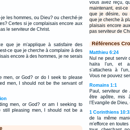
vous avez reçu, qu
maintenant, est-c
que je désire, ou
-je les hommes, ou Dieu? ou cherché-je
que je cherche à p
s? Certes si je complaisais encore aux
plaisais encore au
s le serviteur de Christ.
pas serviteur de Chr
Références Cro
ce que je m'applique à satisfaire des
st-ce que je cherche à complaire à des
Matthieu 6:24
sais encore à des hommes, je ne serais
Nul ne peut servir 
haïra l'un, et a
s'attachera à l'un
Vous ne pouvez ser
e men, or God? or do I seek to please
sed men, I should not be the servant of
Romains 1:1
Paul, serviteur de
être apôtre, mis 
ion
l'Evangile de Dieu, 
ing men, or God? or am I seeking to
 still pleasing men, I should not be a
1 Corinthiens 10:3
de la même maniè
m'efforce en toute
e
tous, cherchant, 