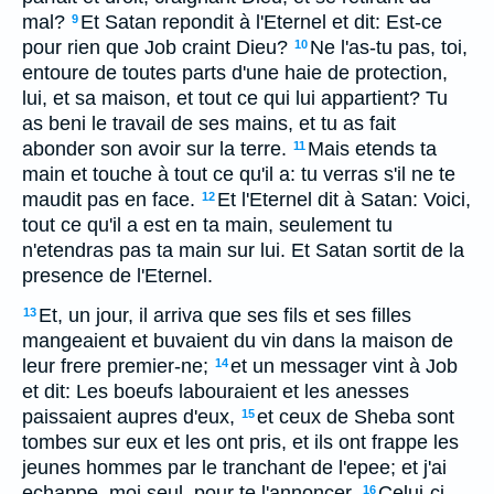
mal?
Et Satan repondit à l'Eternel et dit: Est-ce
9
pour rien que Job craint Dieu?
Ne l'as-tu pas, toi,
10
entoure de toutes parts d'une haie de protection,
lui, et sa maison, et tout ce qui lui appartient? Tu
as beni le travail de ses mains, et tu as fait
abonder son avoir sur la terre.
Mais etends ta
11
main et touche à tout ce qu'il a: tu verras s'il ne te
maudit pas en face.
Et l'Eternel dit à Satan: Voici,
12
tout ce qu'il a est en ta main, seulement tu
n'etendras pas ta main sur lui. Et Satan sortit de la
presence de l'Eternel.
Et, un jour, il arriva que ses fils et ses filles
13
mangeaient et buvaient du vin dans la maison de
leur frere premier-ne;
et un messager vint à Job
14
et dit: Les boeufs labouraient et les anesses
paissaient aupres d'eux,
et ceux de Sheba sont
15
tombes sur eux et les ont pris, et ils ont frappe les
jeunes hommes par le tranchant de l'epee; et j'ai
echappe, moi seul, pour te l'annoncer.
Celui-ci
16