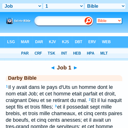
Bible
>
DAR
> Job 1
◄
Job 1
►
Darby Bible
Il y avait dans le pays d'Uts un homme dont le
1
nom etait Job; et cet homme etait parfait et droit,
craignant Dieu et se retirant du mal.
Et il lui naquit
2
sept fils et trois filles;
et il possedait sept mille
3
brebis, et trois mille chameaux, et cinq cents paires
de boeufs, et cinq cents anesses; et il avait un
tres-grand nombre de serviteurs; et cet homme