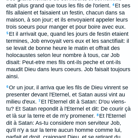
etait plus grand que tous les fils de l'orient.
Et ses
4
fils allaient et faisaient un festin, chacun dans sa
maison, à son jour; et ils envoyaient appeler leurs
trois soeurs pour manger et pour boire avec eux.
Et il arrivait que, quand les jours de festin etaient
5
termines, Job envoyait vers eux et les sanctifiait: il
se levait de bonne heure le matin et offrait des
holocaustes selon leur nombre à tous, car Job
disait: Peut-etre mes fils ont-ils peche et ont-ils
maudit Dieu dans leurs coeurs. Job faisait toujours
ainsi.
Or un jour, il arriva que les fils de Dieu vinrent se
6
presenter devant l'Eternel, et Satan aussi vint au
milieu d'eux.
Et l'Eternel dit à Satan: D'ou viens-
7
tu? Et Satan repondit à l'Eternel et dit: De courir çà
et là sur la terre et de m'y promener.
Et l'Eternel
8
dit à Satan: As-tu considere mon serviteur Job,
qu'il n'y a sur la terre aucun homme comme lui,
parfait et droit, craignant Dieu, et se retirant du