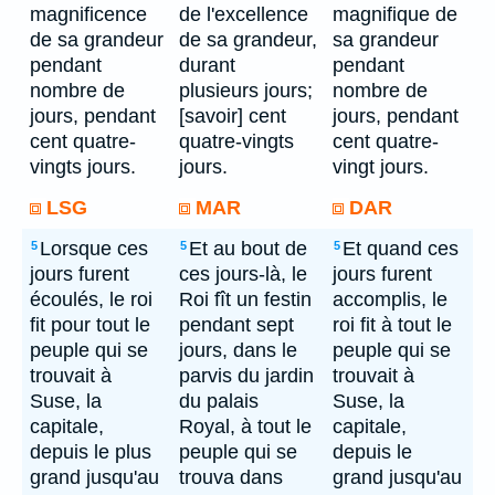
magnificence
de l'excellence
magnifique de
de sa grandeur
de sa grandeur,
sa grandeur
pendant
durant
pendant
nombre de
plusieurs jours;
nombre de
jours, pendant
[savoir] cent
jours, pendant
cent quatre-
quatre-vingts
cent quatre-
vingts jours.
jours.
vingt jours.
LSG
MAR
DAR
Lorsque ces
Et au bout de
Et quand ces
5
5
5
jours furent
ces jours-là, le
jours furent
écoulés, le roi
Roi fît un festin
accomplis, le
fit pour tout le
pendant sept
roi fit à tout le
peuple qui se
jours, dans le
peuple qui se
trouvait à
parvis du jardin
trouvait à
Suse, la
du palais
Suse, la
capitale,
Royal, à tout le
capitale,
depuis le plus
peuple qui se
depuis le
grand jusqu'au
trouva dans
grand jusqu'au