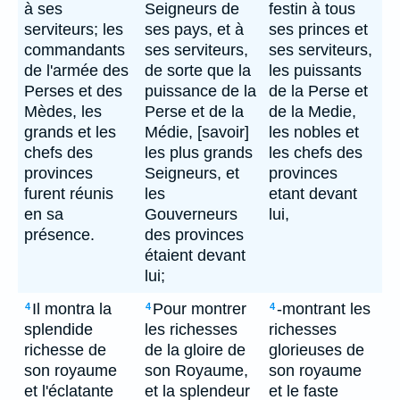
à ses
Seigneurs de
festin à tous
serviteurs; les
ses pays, et à
ses princes et
commandants
ses serviteurs,
ses serviteurs,
de l'armée des
de sorte que la
les puissants
Perses et des
puissance de la
de la Perse et
Mèdes, les
Perse et de la
de la Medie,
grands et les
Médie, [savoir]
les nobles et
chefs des
les plus grands
les chefs des
provinces
Seigneurs, et
provinces
furent réunis
les
etant devant
en sa
Gouverneurs
lui,
présence.
des provinces
étaient devant
lui;
Il montra la
Pour montrer
-montrant les
4
4
4
splendide
les richesses
richesses
richesse de
de la gloire de
glorieuses de
son royaume
son Royaume,
son royaume
et l'éclatante
et la splendeur
et le faste