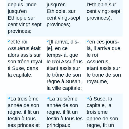
depuis l'Inde
jusqu'en
l'Ethiopie sur
jusqu'en
Ethiopie, sur
cent vingt-sept
Ethiopie sur
cent vingt-sept
provinces),
cent vingt-sept
provinces;
provinces;
et le roi
[Il arriva, dis-
en ces jours-
2
2
2
Assuérus était
je], en ce
là, il arriva que
alors assis sur
temps-là, que
le roi
son trône royal
le Roi Assuérus
Assuerus,
à Suse, dans
étant assis sur
etant assis sur
la capitale.
le trône de son
le trone de son
règne à Susan,
royaume,
la ville capitale;
La troisième
La troisième
à Suse, la
3
3
3
année de son
année de son
capitale, la
règne, il fit un
règne, il fit un
troisieme
festin à tous
festin à tous les
annee de son
ses princes et
principaux
regne, fit un