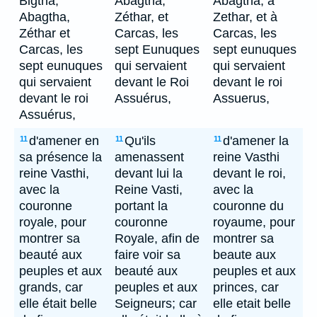
Bigtha,
Abagtha,
Abagtha, à
Abagtha,
Zéthar, et
Zethar, et à
Zéthar et
Carcas, les
Carcas, les
Carcas, les
sept Eunuques
sept eunuques
sept eunuques
qui servaient
qui servaient
qui servaient
devant le Roi
devant le roi
devant le roi
Assuérus,
Assuerus,
Assuérus,
d'amener en
Qu'ils
d'amener la
11
11
11
sa présence la
amenassent
reine Vasthi
reine Vasthi,
devant lui la
devant le roi,
avec la
Reine Vasti,
avec la
couronne
portant la
couronne du
royale, pour
couronne
royaume, pour
montrer sa
Royale, afin de
montrer sa
beauté aux
faire voir sa
beaute aux
peuples et aux
beauté aux
peuples et aux
grands, car
peuples et aux
princes, car
elle était belle
Seigneurs; car
elle etait belle