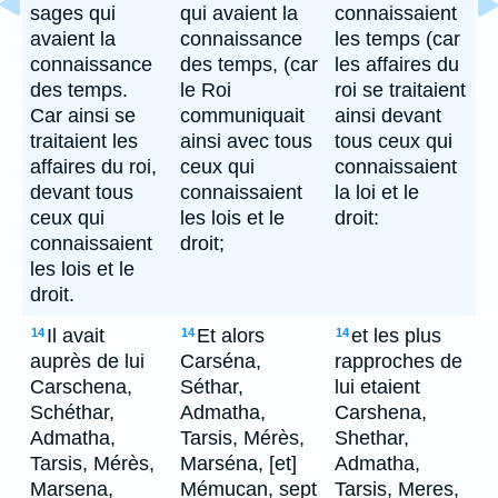
sages qui
qui avaient la
connaissaient
avaient la
connaissance
les temps (car
connaissance
des temps, (car
les affaires du
des temps.
le Roi
roi se traitaient
Car ainsi se
communiquait
ainsi devant
traitaient les
ainsi avec tous
tous ceux qui
affaires du roi,
ceux qui
connaissaient
devant tous
connaissaient
la loi et le
ceux qui
les lois et le
droit:
connaissaient
droit;
les lois et le
droit.
Il avait
Et alors
et les plus
14
14
14
auprès de lui
Carséna,
rapproches de
Carschena,
Séthar,
lui etaient
Schéthar,
Admatha,
Carshena,
Admatha,
Tarsis, Mérès,
Shethar,
Tarsis, Mérès,
Marséna, [et]
Admatha,
Marsena,
Mémucan, sept
Tarsis, Meres,