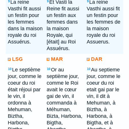
La reine
Et Vasti la
La reine
9
9
9
Vasthi fit aussi
Reine fit aussi
Vasthi aussi fit
un festin pour
un festin aux
un festin pour
les femmes
femmes dans
les femmes de
dans la maison
la maison
la maison
royale du roi
Royale, qui
royale du roi
Assuérus.
[était] au Roi
Assuerus.
Assuérus.
LSG
MAR
DAR
Le septième
Or au
Au septieme
10
10
10
jour, comme le
septième jour,
jour, comme le
coeur du roi
comme le Roi
coeur du roi
était réjoui par
avait le cœur
etait gai par le
le vin, il
gai de vin, il
vin, il dit à
ordonna à
commanda à
Mehuman, à
Mehuman,
Méhuman,
Biztha, à
Biztha,
Bizta, Harbona,
Harbona, à
Harbona,
Bigtha,
Bigtha, et à