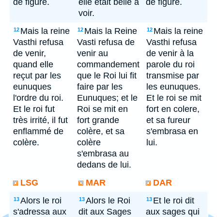
de figure.
elle était belle à
de figure.
voir.
Mais la reine
Mais la Reine
Mais la reine
12
12
12
Vasthi refusa
Vasti refusa de
Vasthi refusa
de venir,
venir au
de venir à la
quand elle
commandement
parole du roi
reçut par les
que le Roi lui fit
transmise par
eunuques
faire par les
les eunuques.
l'ordre du roi.
Eunuques; et le
Et le roi se mit
Et le roi fut
Roi se mit en
fort en colere,
très irrité, il fut
fort grande
et sa fureur
enflammé de
colère, et sa
s'embrasa en
colère.
colère
lui.
s'embrasa au
dedans de lui.
LSG
MAR
DAR
Alors le roi
Alors le Roi
Et le roi dit
13
13
13
s'adressa aux
dit aux Sages
aux sages qui