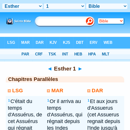
Bible
> Esther 1
◄
Esther 1
►
Chapitres Parallèles
LSG
MAR
DAR
C'était du
Or il arriva au
Et aux jours
1
1
1
temps
temps
d'Assuerus
d'Assuérus, de
d'Assuérus, qui
(cet Assuerus
cet Assuérus
régnait depuis
regnait depuis
qui régnait
les Indes
l'Inde jusqu'à