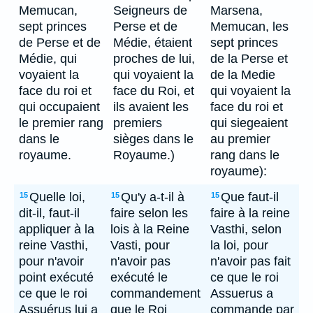
Memucan,
Seigneurs de
Marsena,
sept princes
Perse et de
Memucan, les
de Perse et de
Médie, étaient
sept princes
Médie, qui
proches de lui,
de la Perse et
voyaient la
qui voyaient la
de la Medie
face du roi et
face du Roi, et
qui voyaient la
qui occupaient
ils avaient les
face du roi et
le premier rang
premiers
qui siegeaient
dans le
sièges dans le
au premier
royaume.
Royaume.)
rang dans le
royaume):
Quelle loi,
Qu'y a-t-il à
Que faut-il
15
15
15
dit-il, faut-il
faire selon les
faire à la reine
appliquer à la
lois à la Reine
Vasthi, selon
reine Vasthi,
Vasti, pour
la loi, pour
pour n'avoir
n'avoir pas
n'avoir pas fait
point exécuté
exécuté le
ce que le roi
ce que le roi
commandement
Assuerus a
Assuérus lui a
que le Roi
commande par