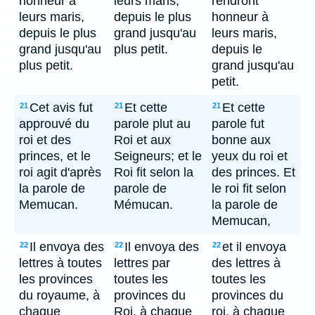
honneur à
leurs maris,
rendront
leurs maris,
depuis le plus
honneur à
depuis le plus
grand jusqu'au
leurs maris,
grand jusqu'au
plus petit.
depuis le
plus petit.
grand jusqu'au
petit.
Cet avis fut
Et cette
Et cette
21
21
21
approuvé du
parole plut au
parole fut
roi et des
Roi et aux
bonne aux
princes, et le
Seigneurs; et le
yeux du roi et
roi agit d'après
Roi fit selon la
des princes. Et
la parole de
parole de
le roi fit selon
Memucan.
Mémucan.
la parole de
Memucan,
Il envoya des
Il envoya des
et il envoya
22
22
22
lettres à toutes
lettres par
des lettres à
les provinces
toutes les
toutes les
du royaume, à
provinces du
provinces du
chaque
Roi, à chaque
roi, à chaque