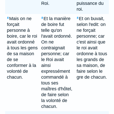
Roi.
puissance du
roi.
Mais on ne
Et la manière
Et on buvait,
8
8
8
forçait
de boire fut
selon l'edit: on
personne à
telle qu'on
ne forçait
boire, car le roi
l'avait ordonné.
personne; car
avait ordonné
On ne
c'est ainsi que
à tous les gens
contraignait
le roi avait
de sa maison
personne; car
ordonne à tous
de se
le Roi avait
les grands de
conformer à la
ainsi
sa maison, de
volonté de
expressément
faire selon le
chacun.
commandé à
gre de chacun.
tous ses
maîtres d'hôtel,
de faire selon
la volonté de
chacun.