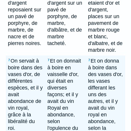
d'argent
d'argent sur un
etaient d'or et
reposaient sur
pavé de
d'argent,
un pavé de
porphyre, de
places sur un
porphyre, de
marbre,
pavement de
marbre, de
d'albâtre, et de
marbre rouge
nacre et de
marbre
et blanc,
pierres noires.
tacheté.
d'albatre, et de
marbre noir.
On servait à
Et on donnait
Et on donna
7
7
7
boire dans des
à boire en
à boire dans
vases d'or, de
vaisselle d'or,
des vases d'or,
différentes
qui était en
les vases
espèces, et il y
diverses
differant les
avait
façons; et il y
uns des
abondance de
avait du vin
autres, et il y
vin royal,
Royal en
avait du vin
grâce à la
abondance,
royal en
libéralité du
selon
abondance,
roi.
l'opulence du
selon la