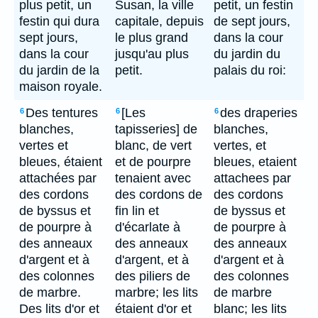
plus petit, un
Susan, la ville
petit, un festin
festin qui dura
capitale, depuis
de sept jours,
sept jours,
le plus grand
dans la cour
dans la cour
jusqu'au plus
du jardin du
du jardin de la
petit.
palais du roi:
maison royale.
Des tentures
[Les
des draperies
6
6
6
blanches,
tapisseries] de
blanches,
vertes et
blanc, de vert
vertes, et
bleues, étaient
et de pourpre
bleues, etaient
attachées par
tenaient avec
attachees par
des cordons
des cordons de
des cordons
de byssus et
fin lin et
de byssus et
de pourpre à
d'écarlate à
de pourpre à
des anneaux
des anneaux
des anneaux
d'argent et à
d'argent, et à
d'argent et à
des colonnes
des piliers de
des colonnes
de marbre.
marbre; les lits
de marbre
Des lits d'or et
étaient d'or et
blanc; les lits