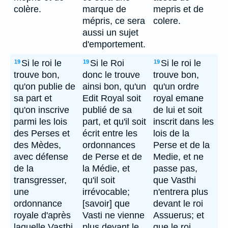
colère.
marque de
mepris et de
mépris, ce sera
colere.
aussi un sujet
d'emportement.
Si le roi le
Si le Roi
Si le roi le
19
19
19
trouve bon,
donc le trouve
trouve bon,
qu'on publie de
ainsi bon, qu'un
qu'un ordre
sa part et
Edit Royal soit
royal emane
qu'on inscrive
publié de sa
de lui et soit
parmi les lois
part, et qu'il soit
inscrit dans les
des Perses et
écrit entre les
lois de la
des Mèdes,
ordonnances
Perse et de la
avec défense
de Perse et de
Medie, et ne
de la
la Médie, et
passe pas,
transgresser,
qu'il soit
que Vasthi
une
irrévocable;
n'entrera plus
ordonnance
[savoir] que
devant le roi
royale d'après
Vasti ne vienne
Assuerus; et
laquelle Vasthi
plus devant le
que le roi