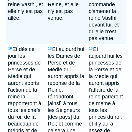
reine Vasthi, et
Reine, et elle
commande
elle n'y est pas
n'y est pas
d'amener la
allée.
venue.
reine Vasthi
devant lui, et
qu'elle n'est
pas venue.
Et dès ce
Et aujourd'hui
Et
18
18
18
jour les
les Dames de
aujourd'hui les
princesses de
Perse et de
princesses de
Perse et de
Médie qui
la Perse et de
Médie qui
auront appris la
la Medie qui
auront appris
réponse de la
auront appris
l'action de la
Reine,
l'affaire de la
reine la
répondront
reine parleront
rapporteront à
[ainsi] à tous
de meme à
tous les chefs
les Seigneurs
tous les
du roi; de là
[des pays] du
princes du roi;
beaucoup de
Roi; et comme
et il y aura
mépris et de
ce sera une
assez de