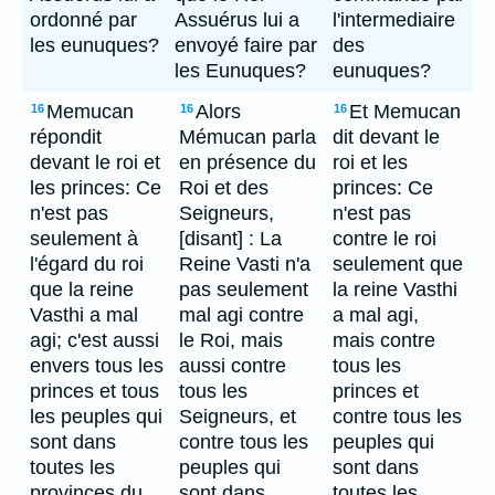
ordonné par
Assuérus lui a
l'intermediaire
les eunuques?
envoyé faire par
des
les Eunuques?
eunuques?
Memucan
Alors
Et Memucan
16
16
16
répondit
Mémucan parla
dit devant le
devant le roi et
en présence du
roi et les
les princes: Ce
Roi et des
princes: Ce
n'est pas
Seigneurs,
n'est pas
seulement à
[disant] : La
contre le roi
l'égard du roi
Reine Vasti n'a
seulement que
que la reine
pas seulement
la reine Vasthi
Vasthi a mal
mal agi contre
a mal agi,
agi; c'est aussi
le Roi, mais
mais contre
envers tous les
aussi contre
tous les
princes et tous
tous les
princes et
les peuples qui
Seigneurs, et
contre tous les
sont dans
contre tous les
peuples qui
toutes les
peuples qui
sont dans
provinces du
sont dans
toutes les