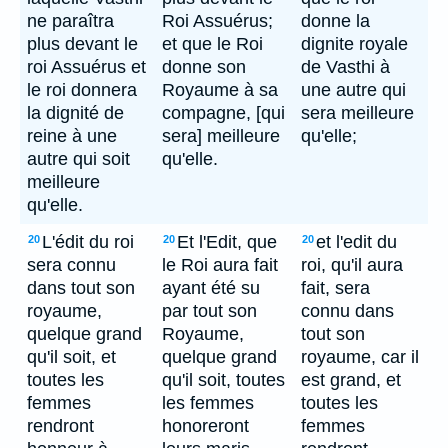
ne paraîtra
Roi Assuérus;
donne la
plus devant le
et que le Roi
dignite royale
roi Assuérus et
donne son
de Vasthi à
le roi donnera
Royaume à sa
une autre qui
la dignité de
compagne, [qui
sera meilleure
reine à une
sera] meilleure
qu'elle;
autre qui soit
qu'elle.
meilleure
qu'elle.
L'édit du roi
Et l'Edit, que
et l'edit du
20
20
20
sera connu
le Roi aura fait
roi, qu'il aura
dans tout son
ayant été su
fait, sera
royaume,
par tout son
connu dans
quelque grand
Royaume,
tout son
qu'il soit, et
quelque grand
royaume, car il
toutes les
qu'il soit, toutes
est grand, et
femmes
les femmes
toutes les
rendront
honoreront
femmes