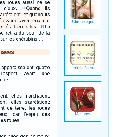
 les roues aussi ne se
nt d'eux.
Quand ils
17
'arrêtaient, et quand ils
'élevaient avec eux, car
x était en elles.
La
18
se retira du seuil de la
 sur les chérubins.…
isées
 apparaissaient quatre
l'aspect avait une
ine.
ent, elles marchaient;
ent, elles s'arrêtaient;
ent de terre, les roues
eux, car l'esprit des
les roues.
 des ailes des animaux,