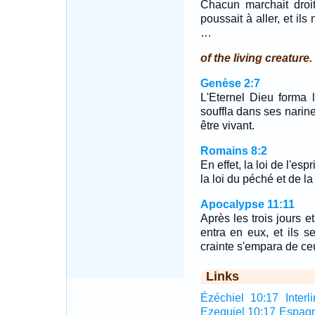
Chacun marchait droit 
poussait à aller, et il
…
of the living creature.
Genèse 2:7
L'Eternel Dieu forma 
souffla dans ses narine
être vivant.
Romains 8:2
En effet, la loi de l'es
la loi du péché et de la
Apocalypse 11:11
Après les trois jours e
entra en eux, et ils s
crainte s'empara de ceu
Links
Ézéchiel 10:17 Interli
Ezequiel 10:17 Espag