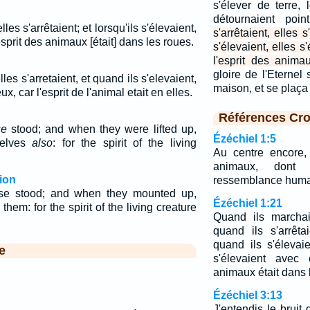
s'élever de terre,
détournaient poi
elles s'arrêtaient; et lorsqu'ils s'élevaient,
s'arrêtaient, elles s
'esprit des animaux [était] dans les roues.
s'élevaient, elles s
l'esprit des animau
gloire de l'Eternel 
lles s'arretaient, et quand ils s'elevaient,
maison, et se plaça
x, car l'esprit de l'animal etait en elles.
Références Cro
se
stood; and when they were lifted up,
Ézéchiel 1:5
selves
also
: for the spirit of the living
Au centre encore,
animaux, dont 
ion
ressemblance huma
se stood; and when they mounted up,
Ézéchiel 1:21
hem: for the spirit of the living creature
Quand ils marchai
quand ils s'arrêtai
quand ils s'élevai
e
s'élevaient avec 
animaux était dans 
Ézéchiel 3:13
J'entendis le bruit