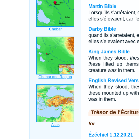
Martin Bible
Lorsqu'ils s'arrêtaient, 
elles s'élevaient; car l
Darby Bible
quand ils s'arretaient, e
elles s'elevaient avec eu
King James Bible
When they stood,
the
these
lifted up them
creature
was
in them.
English Revised Vers
When they stood, the
these mounted up with t
was in them.
Trésor de l'Écritur
for
Ézéchiel 1:12,20,21