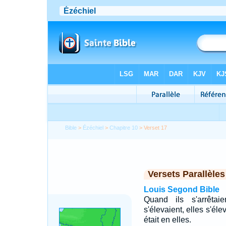
Bible
>
Ézéchiel
>
Chapitre 10
> Verset 17
Versets Parallèles
Louis Segond Bible
Quand ils s'arrêtaie
s'élevaient, elles s'él
était en elles.