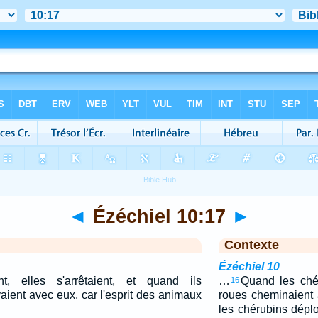
◄
Ézéchiel 10:17
►
Contexte
Ézéchiel 10
nt, elles s'arrêtaient, et quand ils
…
Quand les chér
16
evaient avec eux, car l'esprit des animaux
roues cheminaient 
les chérubins déplo