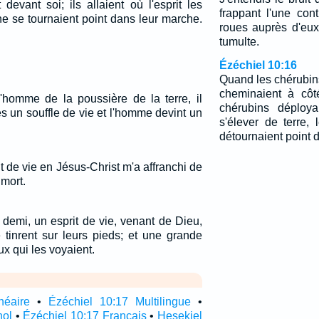
devant soi; ils allaient où l'esprit les
frappant l'une cont
s ne se tournaient point dans leur marche.
roues auprès d'eux,
tumulte.
Ézéchiel 10:16
Quand les chérubin
cheminaient à côt
l'homme de la poussière de la terre, il
chérubins déploya
s un souffle de vie et l'homme devint un
s'élever de terre,
détournaient point d
prit de vie en Jésus-Christ m'a affranchi de
 mort.
t demi, un esprit de vie, venant de Dieu,
e tinrent sur leurs pieds; et une grande
x qui les voyaient.
néaire
•
Ézéchiel 10:17 Multilingue
•
nol
•
Ézéchiel 10:17 Français
•
Hesekiel