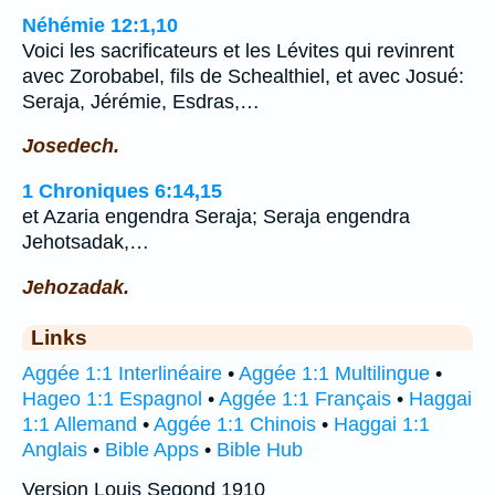
Néhémie 12:1,10
Voici les sacrificateurs et les Lévites qui revinrent
avec Zorobabel, fils de Schealthiel, et avec Josué:
Seraja, Jérémie, Esdras,…
Josedech.
1 Chroniques 6:14,15
et Azaria engendra Seraja; Seraja engendra
Jehotsadak,…
Jehozadak.
Links
Aggée 1:1 Interlinéaire
•
Aggée 1:1 Multilingue
•
Hageo 1:1 Espagnol
•
Aggée 1:1 Français
•
Haggai
1:1 Allemand
•
Aggée 1:1 Chinois
•
Haggai 1:1
Anglais
•
Bible Apps
•
Bible Hub
Version Louis Segond 1910