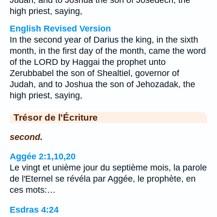
Judah, and to Joshua the son of Josedech, the
high priest, saying,
English Revised Version
In the second year of Darius the king, in the sixth
month, in the first day of the month, came the word
of the LORD by Haggai the prophet unto
Zerubbabel the son of Shealtiel, governor of
Judah, and to Joshua the son of Jehozadak, the
high priest, saying,
Trésor de l'Écriture
second.
Aggée 2:1,10,20
Le vingt et unième jour du septième mois, la parole
de l'Eternel se révéla par Aggée, le prophète, en
ces mots:…
Esdras 4:24