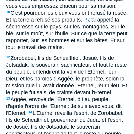
vous vous empressez chacun pour sa maison.
C'est pourquoi les cieux vous ont refusé la rosée,
10
Et la terre a refusé ses produits.
J'ai appelé la
11
sécheresse sur le pays, sur les montagnes, Sur le
blé, sur le moût, sur l'huile, Sur ce que la terre peut
rapporter, Sur les hommes et sur les bêtes, Et sur
tout le travail des mains.
Zorobabel, fils de Schealthiel, Josué, fils de
12
Jotsadak, le souverain sacrificateur, et tout le reste
du peuple, entendirent la voix de l'Eternel, leur
Dieu, et les paroles d'Aggée, le prophète, selon la
mission que lui avait donnée l'Eternel, leur Dieu. Et
le peuple fut saisi de crainte devant l'Eternel.
Aggée, envoyé de l'Eternel, dit au peuple,
13
d'après l'ordre de l'Eternel: Je suis avec vous, dit
l'Eternel.
L'Eternel réveilla l'esprit de Zorobabel,
14
fils de Schealthiel, gouverneur de Juda, et l'esprit
de Josué, fils de Jotsadak, le souverain
sacrificateur, et l'esprit de tout le reste du peuple.