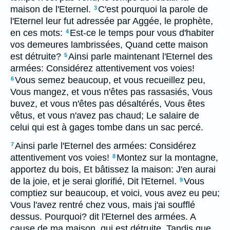
maison de l'Eternel.
C'est pourquoi la parole de
3
l'Eternel leur fut adressée par Aggée, le prophète,
en ces mots:
Est-ce le temps pour vous d'habiter
4
vos demeures lambrissées, Quand cette maison
est détruite?
Ainsi parle maintenant l'Eternel des
5
armées: Considérez attentivement vos voies!
Vous semez beaucoup, et vous recueillez peu,
6
Vous mangez, et vous n'êtes pas rassasiés, Vous
buvez, et vous n'êtes pas désaltérés, Vous êtes
vêtus, et vous n'avez pas chaud; Le salaire de
celui qui est à gages tombe dans un sac percé.
Ainsi parle l'Eternel des armées: Considérez
7
attentivement vos voies!
Montez sur la montagne,
8
apportez du bois, Et bâtissez la maison: J'en aurai
de la joie, et je serai glorifié, Dit l'Eternel.
Vous
9
comptiez sur beaucoup, et voici, vous avez eu peu;
Vous l'avez rentré chez vous, mais j'ai soufflé
dessus. Pourquoi? dit l'Eternel des armées. A
cause de ma maison, qui est détruite, Tandis que