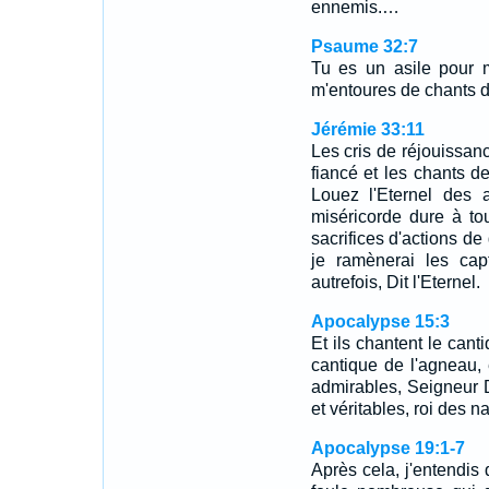
ennemis.…
Psaume 32:7
Tu es un asile pour m
m'entoures de chants d
Jérémie 33:11
Les cris de réjouissanc
fiancé et les chants de
Louez l'Eternel des 
miséricorde dure à to
sacrifices d'actions de
je ramènerai les cap
autrefois, Dit l'Eternel.
Apocalypse 15:3
Et ils chantent le cant
cantique de l'agneau,
admirables, Seigneur D
et véritables, roi des na
Apocalypse 19:1-7
Après cela, j'entendis