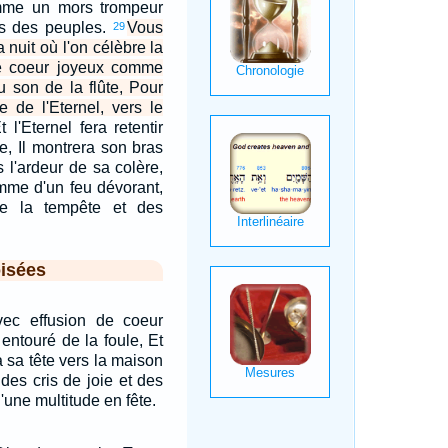
omme un mors trompeur
es des peuples.
Vous
29
nuit où l'on célèbre la
le coeur joyeux comme
u son de la flûte, Pour
e de l'Eternel, vers le
t l'Eternel fera retentir
e, Il montrera son bras
s l'ardeur de sa colère,
amme d'un feu dévorant,
de la tempête et des
isées
ec effusion de coeur
entouré de la foule, Et
 sa tête vers la maison
des cris de joie et des
'une multitude en fête.