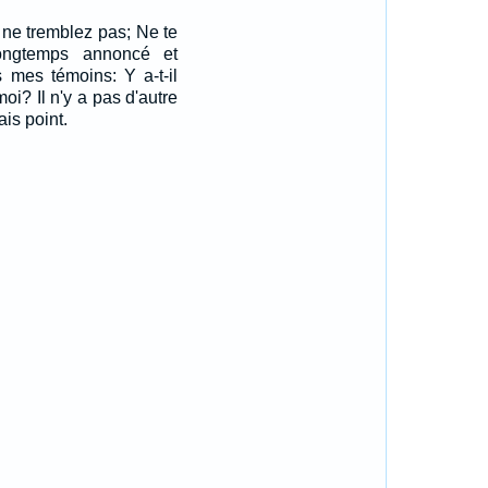
 ne tremblez pas; Ne te
longtemps annoncé et
 mes témoins: Y a-t-il
oi? Il n'y a pas d'autre
ais point.