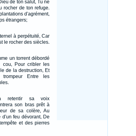
Dieu de ton salut, Tu ne
u rocher de ton refuge.
 plantations d'agrément,
ps étrangers;
ternel à perpétuité, Car
est le rocher des siècles.
mme un torrent débordé
u cou, Pour cribler les
le de la destruction, Et
trompeur Entre les
les.
ra retentir sa voix
ntrera son bras prêt à
rdeur de sa colère, Au
e d'un feu dévorant, De
 tempête et des pierres