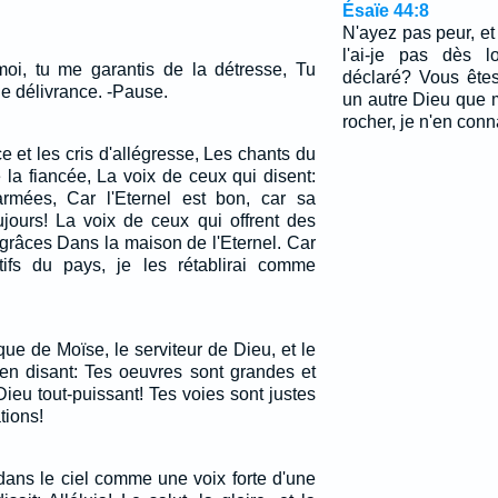
Ésaïe 44:8
N'ayez pas peur, et
l'ai-je pas dès 
oi, tu me garantis de la détresse, Tu
déclaré? Vous êtes
e délivrance. -Pause.
un autre Dieu que m
rocher, je n'en conn
e et les cris d'allégresse, Les chants du
 la fiancée, La voix de ceux qui disent:
armées, Car l'Eternel est bon, car sa
ujours! La voix de ceux qui offrent des
 grâces Dans la maison de l'Eternel. Car
tifs du pays, je les rétablirai comme
ique de Moïse, le serviteur de Dieu, et le
 en disant: Tes oeuvres sont grandes et
ieu tout-puissant! Tes voies sont justes
tions!
 dans le ciel comme une voix forte d'une