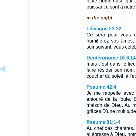
foule nombreuse qui dis
puissance sont à notr
in the night
Lévitique 23:32
Ce sera pour vous u
humilierez vos âmes; 
soir suivant, vous célé
Deutéronome 16:6,14
mais c'est dans le lieu
faire résider son nom, 
coucher du soleil, à l'
Psaume 42:4
Je me rappelle avec 
entouré de la foule, 
maison de Dieu, Au mi
grâces D'une multitude 
Psaume 81:1-4
Au chef des chantres. 
allégresse à Dieu, notr