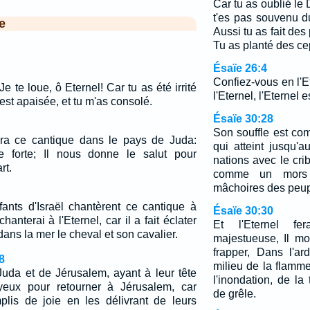
Car tu as oublié le 
t'es pas souvenu d
e
Aussi tu as fait des
Tu as planté des ce
Ésaïe 26:4
Confiez-vous en l'E
Je te loue, ô Eternel! Car tu as été irrité
l'Eternel, l'Eternel 
'est apaisée, et tu m'as consolé.
Ésaïe 30:28
Son souffle est co
era ce cantique dans le pays de Juda:
qui atteint jusqu'a
 forte; Il nous donne le salut pour
nations avec le crib
rt.
comme un mors 
mâchoires des peup
fants d'Israël chantèrent ce cantique à
Ésaïe 30:30
 chanterai à l'Eternel, car il a fait éclater
Et l'Eternel fe
é dans la mer le cheval et son cavalier.
majestueuse, Il mo
frapper, Dans l'a
8
milieu de la flamm
da et de Jérusalem, ayant à leur tête
l'inondation, de la
oyeux pour retourner à Jérusalem, car
de grêle.
mplis de joie en les délivrant de leurs