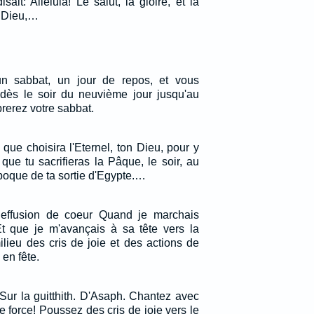
ait: Alléluia! Le salut, la gloire, et la
e Dieu,…
n sabbat, un jour de repos, et vous
dès le soir du neuvième jour jusqu'au
brerez votre sabbat.
 que choisira l'Eternel, ton Dieu, pour y
que tu sacrifieras la Pâque, le soir, au
époque de ta sortie d'Egypte.…
effusion de coeur Quand je marchais
Et que je m'avançais à sa tête vers la
lieu des cris de joie et des actions de
en fête.
Sur la guitthith. D'Asaph. Chantez avec
e force! Poussez des cris de joie vers le