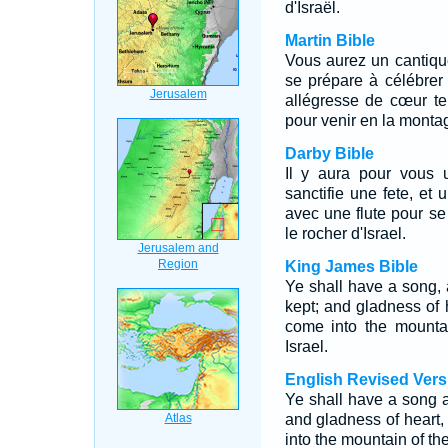
d'Israël.
Martin Bible
Vous aurez un cantique
se prépare à célébrer
allégresse de cœur tel
pour venir en la montagn
Darby Bible
Il y aura pour vous 
sanctifie une fete, et
avec une flute pour se
le rocher d'Israel.
King James Bible
Ye shall have a song, 
kept; and gladness of 
come into the mounta
Israel.
English Revised Vers
Ye shall have a song as
and gladness of heart
into the mountain of th