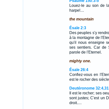
Psaume 150:3-5
Louez-le au son de la
harpe!…
the mountain
Ésaïe 2:3
Des peuples s'y rendron
à la montagne de l'Ete
qu'il nous enseigne 
ses sentiers. Car de 
parole de l'Eternel.
mighty one.
Ésaïe 26:4
Confiez-vous en l'Etern
est le rocher des siècle
Deutéronome 32:4,31
Il est le rocher; ses oe
sont justes; C'est un Di
droit.…