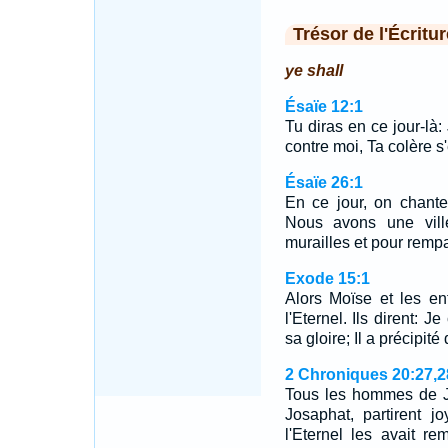
Trésor de l'Écritur
ye shall
Ésaïe 12:1
Tu diras en ce jour-là: 
contre moi, Ta colère s
Ésaïe 26:1
En ce jour, on chant
Nous avons une ville
murailles et pour rempa
Exode 15:1
Alors Moïse et les en
l'Eternel. Ils dirent: Je
sa gloire; Il a précipit
2 Chroniques 20:27,2
Tous les hommes de Ju
Josaphat, partirent j
l'Eternel les avait re