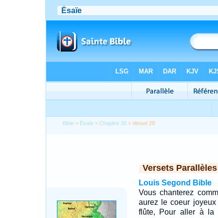
Bible
>
Ésaïe
>
Chapitre 30
> Verset 29
Versets Parallèles
Louis Segond Bible
Vous chanterez comme 
aurez le coeur joyeu
flûte, Pour aller à l