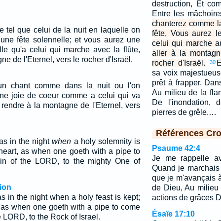
destruction, Et c
Entre les mâchoir
chanterez comme la 
 tel que celui de la nuit en laquelle on
fête, Vous aurez 
 une fête solennelle; et vous aurez une
celui qui marche a
le qu'a celui qui marche avec la flûte,
aller à la montagn
e de l'Eternel, vers le rocher d'Israël.
rocher d'Israël.
E
30
sa voix majestueus
prêt à frapper, Dan
un chant comme dans la nuit ou l'on
Au milieu de la fl
 une joie de coeur comme a celui qui va
De l'inondation, 
 rendre à la montagne de l'Eternel, vers
pierres de grêle.…
Références Cro
as in the night
when
a holy solemnity is
Psaume 42:4
heart, as when one goeth with a pipe to
Je me rappelle av
in of the LORD, to the mighty One of
Quand je marchais 
que je m'avançais à
ion
de Dieu, Au milieu 
 in the night when a holy feast is kept;
actions de grâces D
, as when one goeth with a pipe to come
Ésaïe 17:10
e LORD, to the Rock of Israel.