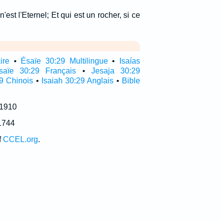
n'est l'Eternel; Et qui est un rocher, si ce
ire
•
Ésaïe 30:29 Multilingue
•
Isaías
saïe 30:29 Français
•
Jesaja 30:29
9 Chinois
•
Isaiah 30:29 Anglais
•
Bible
 1910
1744
f
CCEL.org
.