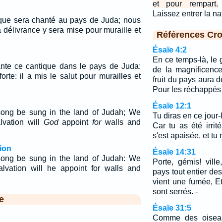
et pour rempart.
Laissez entrer la na
ique sera chanté au pays de Juda; nous
la délivrance y sera mise pour muraille et
Références Cro
Ésaïe 4:2
En ce temps-là, le 
ante ce cantique dans le pays de Juda:
de la magnificence
rte: il a mis le salut pour murailles et
fruit du pays aura d
Pour les réchappés 
Ésaïe 12:1
s song be sung in the land of Judah; We
Tu diras en ce jour-l
lvation will
God
appoint
for
walls and
Car tu as été irrit
s'est apaisée, et tu
ion
Ésaïe 14:31
s song be sung in the land of Judah: We
Porte, gémis! ville
alvation will he appoint for walls and
pays tout entier des
vient une fumée, E
sont serrés. -
e
Ésaïe 31:5
Comme des oiseaux