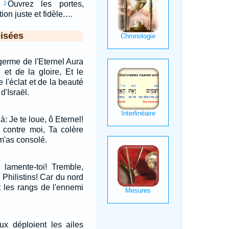
Ouvrez les portes,
2
tion juste et fidèle.…
isées
germe de l'Eternel Aura
 et de la gloire, Et le
e l'éclat et de la beauté
d'Israël.
à: Je te loue, ô Eternel!
é contre moi, Ta colère
 m'as consolé.
, lamente-toi! Tremble,
 Philistins! Car du nord
t les rangs de l'ennemi
 déploient les ailes