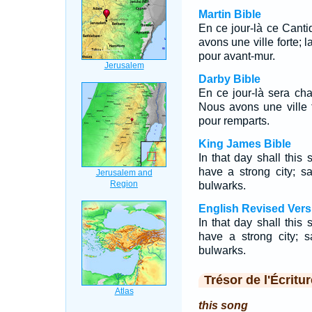
Martin Bible
En ce jour-là ce Cant
avons une ville forte; 
pour avant-mur.
Darby Bible
En ce jour-là sera ch
Nous avons une ville fo
pour remparts.
King James Bible
In that day shall thi
have a strong city; sa
bulwarks.
English Revised Vers
In that day shall thi
have a strong city; s
bulwarks.
Trésor de l'Écritur
this song