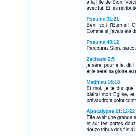
à la fille de Sion: Voic
avec lui, Et les rétribu
Psaume 31:21
Béni soit l'Eternel! 
Comme si j'avais été da
Psaume 48:12
Parcourez Sion, parcou
Zacharie 2:5
je serai pour elle, dit 
et je serai sa gloire au 
Matthieu 16:18
Et moi, je te dis que 
bâtirai mon Eglise, e
prévaudront point contr
Apocalypse 21:12-22
Elle avait une grande e
et sur les portes dou
douze tribus des fils d'