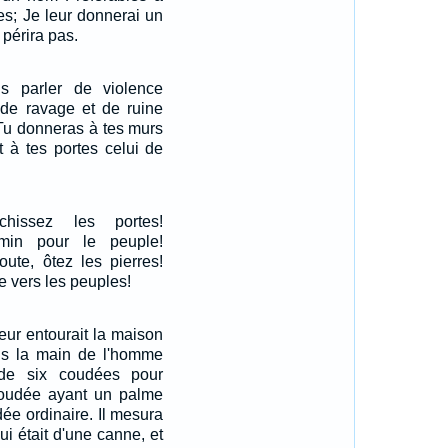
lles; Je leur donnerai un
 périra pas.
s parler de violence
 de ravage et de ruine
; Tu donneras à tes murs
t à tes portes celui de
nchissez les portes!
min pour le peuple!
oute, ôtez les pierres!
 vers les peuples!
ieur entourait la maison
ns la main de l'homme
de six coudées pour
oudée ayant un palme
ée ordinaire. Il mesura
ui était d'une canne, et