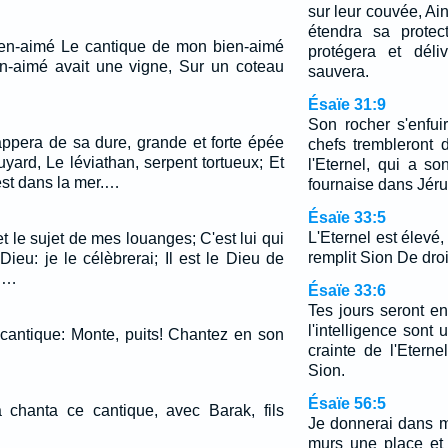
sur leur couvée, Ai
étendra sa protec
ien-aimé Le cantique de mon bien-aimé
protégera et déli
n-aimé avait une vigne, Sur un coteau
sauvera.
Ésaïe 31:9
Son rocher s'enfui
rappera de sa dure, grande et forte épée
chefs trembleront 
uyard, Le léviathan, serpent tortueux; Et
l'Eternel, qui a s
 est dans la mer.…
fournaise dans Jér
Ésaïe 33:5
L'Eternel est élevé, 
et le sujet de mes louanges; C'est lui qui
remplit Sion De droi
ieu: je le célèbrerai; Il est le Dieu de
i.…
Ésaïe 33:6
Tes jours seront e
l'intelligence sont
 cantique: Monte, puits! Chantez en son
crainte de l'Eterne
Sion.
Ésaïe 56:5
 chanta ce cantique, avec Barak, fils
Je donnerai dans 
murs une place et