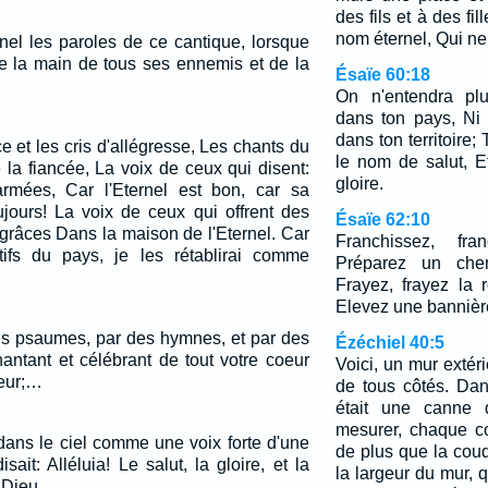
des fils et à des fi
nom éternel, Qui ne
nel les paroles de ce cantique, lorsque
 de la main de tous ses ennemis et de la
Ésaïe 60:18
On n'entendra plu
dans ton pays, Ni
dans ton territoire
e et les cris d'allégresse, Les chants du
le nom de salut, E
 la fiancée, La voix de ceux qui disent:
gloire.
armées, Car l'Eternel est bon, car sa
ujours! La voix de ceux qui offrent des
Ésaïe 62:10
 grâces Dans la maison de l'Eternel. Car
Franchissez, fra
tifs du pays, je les rétablirai comme
Préparez un che
Frayez, frayez la r
Elevez une bannière
es psaumes, par des hymnes, et par des
Ézéchiel 40:5
hantant et célébrant de tout votre coeur
Voici, un mur extér
eur;…
de tous côtés. Da
était une canne 
mesurer, chaque c
 dans le ciel comme une voix forte d'une
de plus que la coud
ait: Alléluia! Le salut, la gloire, et la
la largeur du mur, q
e Dieu,…