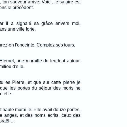
i, ton sauveur arrive; Voici, le salaire est
tions le précèdent.
Car il a signalé sa grâce envers moi,
ns une ville forte.
rez-en l'enceinte, Comptez ses tours,
l'Eternel, une muraille de feu tout autour,
milieu d'elle.
tu es Pierre, et que sur cette pierre je
t que les portes du séjour des morts ne
e elle.
t haute muraille. Elle avait douze portes,
ze anges, et des noms écrits, ceux des
Israël:…