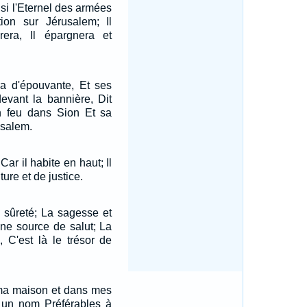
nsi l'Eternel des armées
tion sur Jérusalem; Il
vrera, Il épargnera et
ra d'épouvante, Et ses
devant la bannière, Dit
on feu dans Sion Et sa
usalem.
Car il habite en haut; Il
ture et de justice.
n sûreté; La sagesse et
 une source de salut; La
l, C'est là le trésor de
ma maison et dans mes
 un nom Préférables à