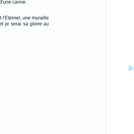
t d'une canne.
it l'Eternel, une muraille
et je serai sa gloire au