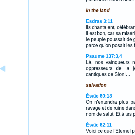
in the land
Esdras 3:11
Ils chantaient, célébran
il est bon, car sa misér
le peuple poussait de g
parce qu'on posait les 
Psaume 137:3,4
Là, nos vainqueurs 
oppresseurs de la j
cantiques de Sion!…
salvation
Ésaïe 60:18
On n'entendra plus pa
ravage et de ruine dans
nom de salut, Et à tes p
Ésaïe 62:11
Voici ce que l'Eternel 