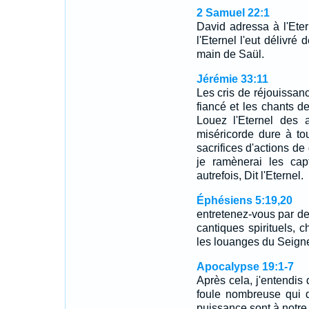
2 Samuel 22:1
David adressa à l'Eter
l'Eternel l'eut délivré
main de Saül.
Jérémie 33:11
Les cris de réjouissanc
fiancé et les chants de
Louez l'Eternel des 
miséricorde dure à to
sacrifices d'actions de
je ramènerai les cap
autrefois, Dit l'Eternel.
Éphésiens 5:19,20
entretenez-vous par d
cantiques spirituels, c
les louanges du Seign
Apocalypse 19:1-7
Après cela, j'entendis
foule nombreuse qui dis
puissance sont à notr