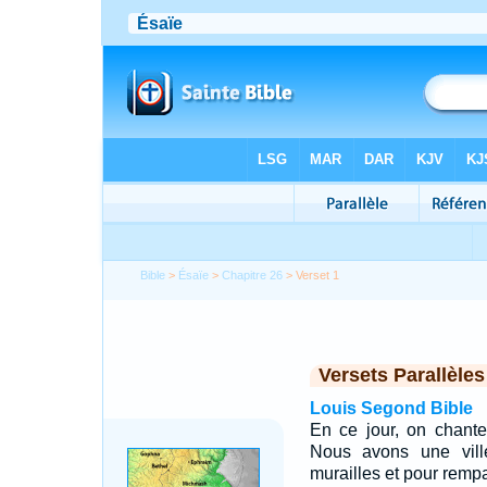
Bible
>
Ésaïe
>
Chapitre 26
> Verset 1
Versets Parallèles
Louis Segond Bible
En ce jour, on chant
Nous avons une ville
murailles et pour rempa