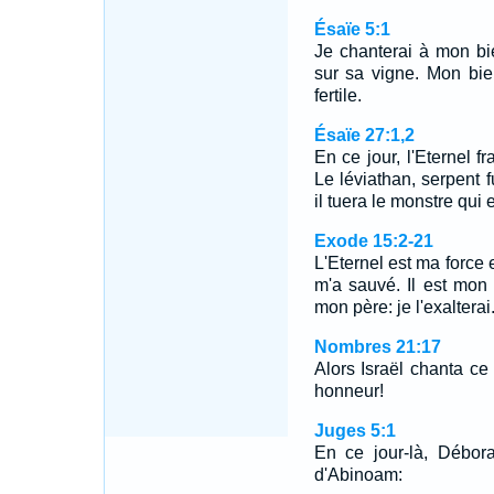
Ésaïe 5:1
Je chanterai à mon b
sur sa vigne. Mon bie
fertile.
Ésaïe 27:1,2
En ce jour, l'Eternel f
Le léviathan, serpent f
il tuera le monstre qui
Exode 15:2-21
L'Eternel est ma force 
m'a sauvé. Il est mon D
mon père: je l'exaltera
Nombres 21:17
Alors Israël chanta ce
honneur!
Juges 5:1
En ce jour-là, Débora
d'Abinoam: