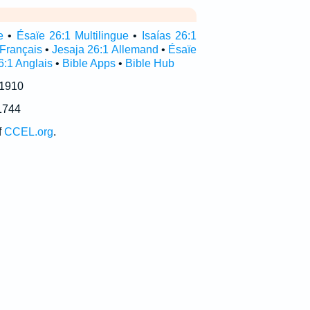
e
•
Ésaïe 26:1 Multilingue
•
Isaías 26:1
 Français
•
Jesaja 26:1 Allemand
•
Ésaïe
6:1 Anglais
•
Bible Apps
•
Bible Hub
 1910
1744
f
CCEL.org
.