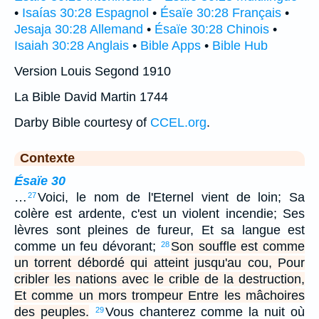
•
Isaías 30:28 Espagnol
•
Ésaïe 30:28 Français
•
Jesaja 30:28 Allemand
•
Ésaïe 30:28 Chinois
•
Isaiah 30:28 Anglais
•
Bible Apps
•
Bible Hub
Version Louis Segond 1910
La Bible David Martin 1744
Darby Bible courtesy of
CCEL.org
.
Contexte
Ésaïe 30
…
Voici, le nom de l'Eternel vient de loin; Sa
27
colère est ardente, c'est un violent incendie; Ses
lèvres sont pleines de fureur, Et sa langue est
comme un feu dévorant;
Son souffle est comme
28
un torrent débordé qui atteint jusqu'au cou, Pour
cribler les nations avec le crible de la destruction,
Et comme un mors trompeur Entre les mâchoires
des peuples.
Vous chanterez comme la nuit où
29